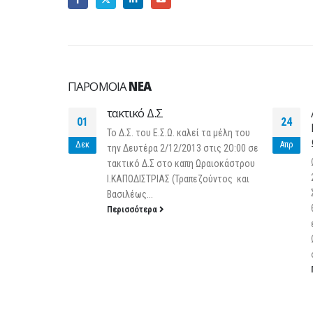
ΠΑΡΌΜΟΙΑ
ΝΈΑ
τακτικό Δ.Σ
01
24
Το Δ.Σ. του Ε.Σ.Ω. καλεί τα μέλη του
Δεκ
Απρ
την Δευτέρα 2/12/2013 στις 2Ο:00 σε
τακτικό Δ.Σ στο καπη Ωραιοκάστρου
Ι.ΚΑΠΟΔΙΣΤΡΙΑΣ (Τραπεζούντος και
Βασιλέως...
Περισσότερα
 2018