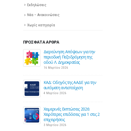
Εκδηλώσεις
Νέα – Ανακοινώσεις
Χωρίς κατηγορία
ΠΡΌΣΦΑΤΑ ΆΡΘΡΑ
 Helpdesk της
Διερεύνηση Απόψεων για την
Σε λ
 επιστήμονες
περιοδική Πεζοδρόμηση της
ΕΣΕΕ
των
οδού Λ. Δημοκρατίας
για 
σεων
εμπ
16 Μαρτίου 2026
27 Φεβρουαρίου 20
ΚΑΔ: Οδηγός της ΑΑΔΕ για την
εωτικής
αυτόματη αντιστοίχιση
Παρά
νικής
έναρ
4 Μαρτίου 2026
τιμ
26 Φ
Χειμερινές Εκπτώσεις 2026:
Χειρότερες επιδόσεις για 1 στις 2
οκαταβολής
Προς
επιχειρήσεις
τίες και
φόρο
3 Μαρτίου 2026
επιχ