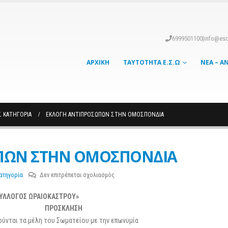
6999501100
|
info@eso
ΑΡΧΙΚΉ
ΤΑΥΤΌΤΗΤΑ Ε.Σ.Ω
ΝΈΑ – Α
Σ ΚΑΤΗΓΟΡΊΑ
ΕΚΛΟΓΗ ΑΝΤΙΠΡΟΣΩΠΩΝ ΣΤΗΝ ΟΜΟΣΠΟΝΔΙΑ
ΠΩΝ ΣΤΗΝ ΟΜΟΣΠΟΝΔΙΑ
στο
ατηγορία
Δεν επιτρέπεται σχολιασμός
ΕΚΛΟΓΗ
ΣΥΛΛΟΓΟΣ ΩΡΑΙΟΚΑΣΤΡΟΥ»
ΑΝΤΙΠΡΟΣΩΠΩΝ
ΣΤΗΝ
ΠΡΟΣΚΛΗΣΗ
ΟΜΟΣΠΟΝΔΙΑ
ούνται τα μέλη του Σωματείου με την επωνυμία