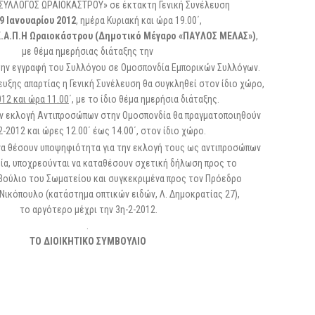
ΣΥΛΛΟΓΟΣ ΩΡΑΙΟΚΑΣΤΡΟΥ» σε έκτακτη Γενική Συνέλευση
9
Ιανουαρίου 2012
, ημέρα Κυριακή και ώρα 19.00΄,
Κ.Α.Π.Η Ωραιοκάστρου (Δημοτικό Μέγαρο «ΠΑ
Y
ΛΟΣ ΜΕΛΑΣ»)
,
με θέμα ημερήσιας διάταξης την
την εγγραφή του Συλλόγου σε Ομοσπονδία Εμπορικών Συλλόγων.
ευξης απαρτίας η Γενική Συνέλευση θα συγκληθεί στον ίδιο χώρο,
012 και ώρα 11.00
΄, με το ίδιο θέμα ημερήσια διάταξης.
την εκλογή Αντιπροσώπων στην Ομοσπονδία θα πραγματοποιηθούν
Διερεύνηση Απόψεων για την
Σε λειτουργία το νέο
2-2012 και ώρες 12.00΄ έως 14.00΄, στον ίδιο χώρο.
περιοδική Πεζοδρόμηση της
ΕΣΕΕ με κορυφαίους
να θέσουν υποψηφιότητα για την εκλογή τους ως αντιπροσώπων
οδού Λ. Δημοκρατίας
για την υποστήριξη 
εμπορικών επιχειρή
ία, υποχρεούνται να καταθέσουν σχετική δήλωση προς το
16 Μαρτίου 2026
27 Φεβρουαρίου 2026
βούλιο του Σωματείου και συγκεκριμένα προς τον Πρόεδρο
Νικόπουλο (κατάστημα οπτικών ειδών, Λ. Δημοκρατίας 27),
ΚΑΔ: Οδηγός της ΑΑΔΕ για την
το αργότερο μέχρι την 3η-2-2012.
αυτόματη αντιστοίχιση
Παράταση της υποχρ
έναρξης της ηλεκτρο
4 Μαρτίου 2026
.
τιμολόγησης
ΤΟ ΔΙΟΙΚΗΤΙΚΟ ΣΥΜΒΟΥΛΙΟ
26 Φεβρουαρίου 2026
Χειμερινές Εκπτώσεις 2026:
Χειρότερες επιδόσεις για 1 στις 2
Προς μείωση της πρ
επιχειρήσεις
φόρου για επαγγελμα
3 Μαρτίου 2026
επιχειρήσεις