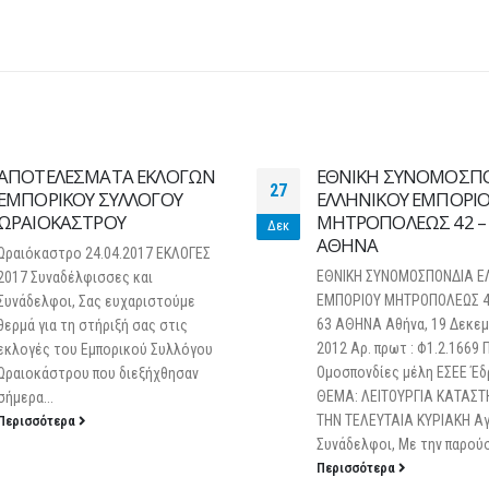
25 Φεβρουαρίου 2026
ΑΠΟΤΕΛΕΣΜΑΤΑ ΕΚΛΟΓΩΝ
ΕΘΝΙΚΗ ΣΥΝΟΜΟΣΠ
27
ΕΜΠΟΡΙΚΟΥ ΣΥΛΛΟΓΟΥ
ΕΛΛΗΝΙΚΟΥ ΕΜΠΟΡΙ
ΩΡΑΙΟΚΑΣΤΡΟΥ
ΜΗΤΡΟΠΟΛΕΩΣ 42 – 
Δεκ
ΑΘΗΝΑ
Ωραιόκαστρο 24.04.2017 ΕΚΛΟΓΕΣ
ΕΘΝΙΚΗ ΣΥΝΟΜΟΣΠΟΝΔΙΑ Ε
2017 Συναδέλφισσες και
ΕΜΠΟΡΙΟΥ ΜΗΤΡΟΠΟΛΕΩΣ 4
Συνάδελφοι, Σας ευχαριστούμε
63 ΑΘΗΝΑ Αθήνα, 19 Δεκεμ
θερμά για τη στήριξή σας στις
2012 Αρ. πρωτ : Φ1.2.1669 
εκλογές του Εμπορικού Συλλόγου
Ομοσπονδίες μέλη ΕΣΕΕ Έδ
Ωραιοκάστρου που διεξήχθησαν
ΘΕΜΑ: ΛΕΙΤΟΥΡΓΙΑ ΚΑΤΑΣ
σήμερα...
ΤΗΝ ΤΕΛΕΥΤΑΙΑ ΚΥΡΙΑΚΗ Αγ
Περισσότερα
Συνάδελφοι, Με την παρούσα
Περισσότερα