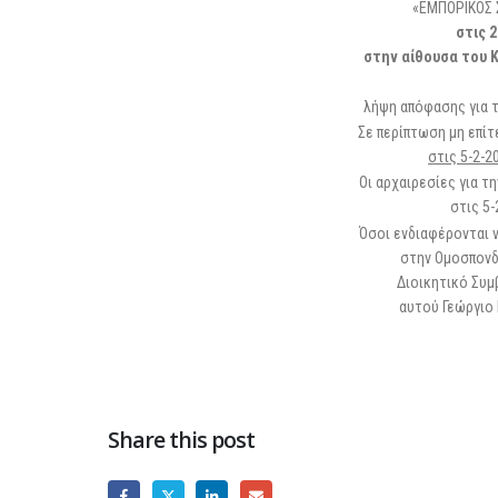
«ΕΜΠΟΡΙΚΟΣ 
στις 2
στην αίθουσα του 
λήψη απόφασης για 
Σε περίπτωση μη επίτ
στις 5-2-2
Οι αρχαιρεσίες για 
στις 5-
Όσοι ενδιαφέρονται 
στην Ομοσπονδ
Διοικητικό Συμ
αυτού Γεώργιο 
Share this post