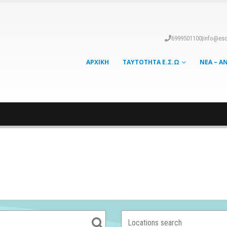
6999501100
|
info@eso
ΑΡΧΙΚΉ
ΤΑΥΤΌΤΗΤΑ Ε.Σ.Ω
ΝΈΑ – Α