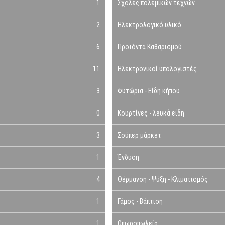
1
Σχολές πολεμικών τεχνών
2
Ηλεκτρολογικό υλικό
6
Προϊόντα Καθαρισμού
11
Ηλεκτρονικοί υπολογιστές
3
Φυτώρια - Είδη κήπου
0
Κουρτίνες - λευκά είδη
3
Σούπερ μάρκετ
1
Ένδυση
4
Θέρμανση - Ψύξη - Κλιματισμός
1
Γάμος - Βάπτιση
1
Οπωροπωλεία