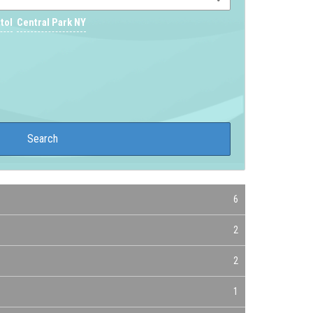
tol
Central Park NY
6
2
2
1