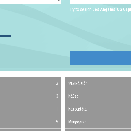
Try to search
Los Angeles
US Capi
3
Ψιλικά είδη
3
Κάβες
1
Κατοικίδια
5
Μπυραρίες