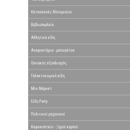
Κατασκευές Αλουμινίου
Βιβλιοπωλεία
Αθλητικά είδη
Αναψυκτήρια - μπουγάτσα
Οικιακός εξοπλισμός
Γαλακτοκομικά είδη
Μίνι Μάρκετ
Είδη Party
Πολιτικοί μηχανικοί
Καφεκοπτείο - Ξηροί καρποί