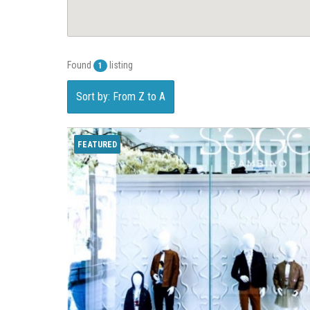
Found
listing
1
Sort by: From Z to A
FEATURED