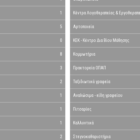
1
Κέντρα Λογοθεραπείας & Εργοθεραπ
5
Αρτοποιεία
0
ΚΕΚ - Κέντρο Δια Βίου Μάθησης
8
Κομμωτήρια
3
Πρακτορεία ΟΠΑΠ
2
Ταξιδιωτικά γραφεία
1
Αναλώσιμα - είδη γραφείου
1
Πιτσαρίες
1
Καλλυντικά
2
Στεγνοκαθαριστήρια