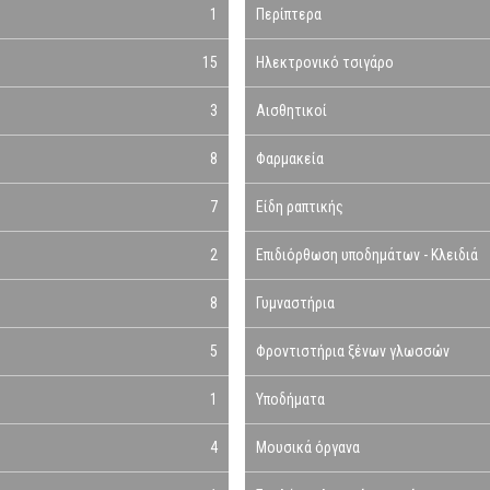
1
Περίπτερα
15
Ηλεκτρονικό τσιγάρο
3
Αισθητικοί
8
Φαρμακεία
7
Είδη ραπτικής
2
Επιδιόρθωση υποδημάτων - Κλειδιά
8
Γυμναστήρια
5
Φροντιστήρια ξένων γλωσσών
1
Υποδήματα
4
Μουσικά όργανα