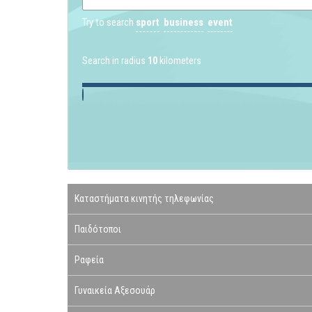
Try to search
sport
business
event
Search in radius
10
kilometers
Καταστήματα κινητής τηλεφωνίας
Παιδότοποι
Ραφεία
Γυναικεία Αξεσουάρ