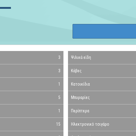
3
Ψιλικά είδη
3
Κάβες
1
Κατοικίδια
5
Μπυραρίες
1
Περίπτερα
15
Ηλεκτρονικό τσιγάρο