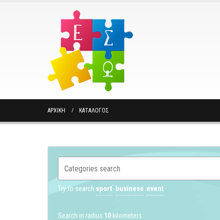
ΑΡΧΙΚΉ
ΚΑΤΆΛΟΓΟΣ
Try to search
sport
business
event
Search in radius
10
kilometers