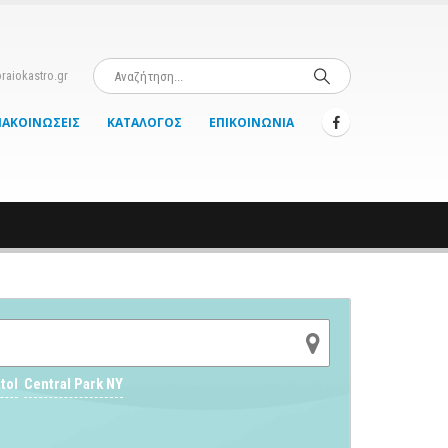
raiokastro.gr
ΝΑΚΟΙΝΏΣΕΙΣ
ΚΑΤΆΛΟΓΟΣ
ΕΠΙΚΟΙΝΩΝΊΑ
tol
Central Park NY