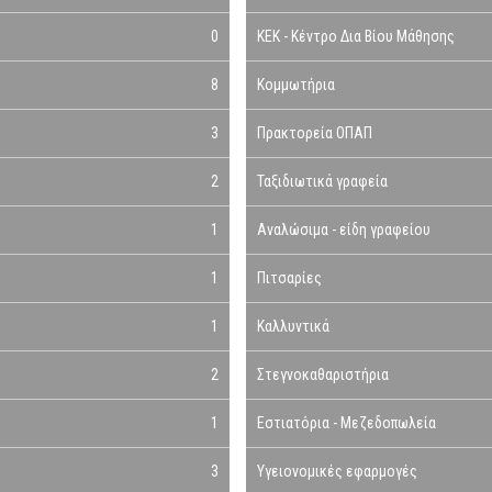
0
ΚΕΚ - Κέντρο Δια Βίου Μάθησης
8
Κομμωτήρια
3
Πρακτορεία ΟΠΑΠ
2
Ταξιδιωτικά γραφεία
1
Αναλώσιμα - είδη γραφείου
1
Πιτσαρίες
1
Καλλυντικά
2
Στεγνοκαθαριστήρια
1
Εστιατόρια - Μεζεδοπωλεία
3
Υγειονομικές εφαρμογές