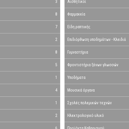
3
Αισθητικοί
8
Φαρμακεία
7
Είδη ραπτικής
2
Επιδιόρθωση υποδημάτων - Κλειδιά
8
Γυμναστήρια
5
Φροντιστήρια ξένων γλωσσών
1
Υποδήματα
4
Μουσικά όργανα
1
Σχολές πολεμικών τεχνών
2
Ηλεκτρολογικό υλικό
6
Προϊόντα Καθαρισμού