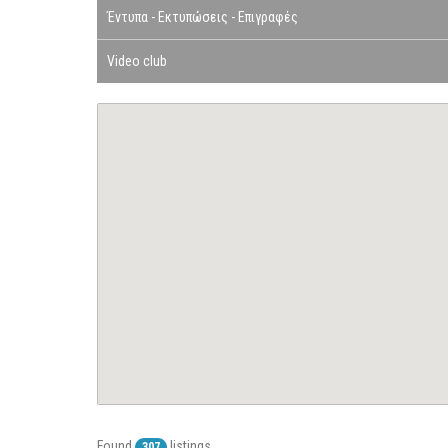
Έντυπα - Εκτυπώσεις - Επιγραφές
Video club
Found
listings
307