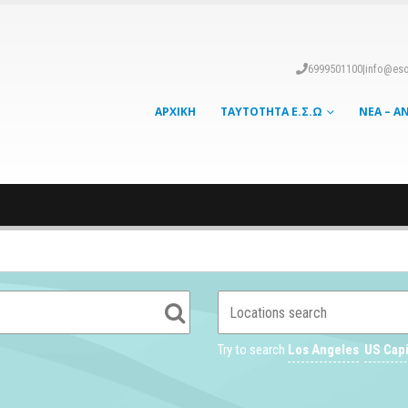
6999501100
|
info@eso
ΑΡΧΙΚΉ
ΤΑΥΤΌΤΗΤΑ Ε.Σ.Ω
ΝΈΑ – Α
Try to search
Los Angeles
US Capi