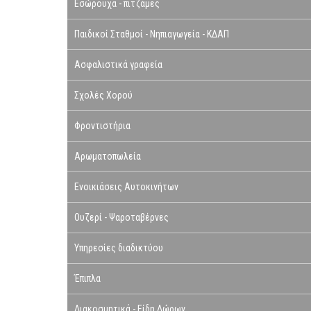
Εσώρουχα - πιτζάμες
Παιδικοί Σταθμοί - Νηπιαγωγεία - ΚΔΑΠ
Ασφαλιστικά γραφεία
Σχολές Χορού
Φροντιστήρια
Αρωματοπωλεία
Ενοικιάσεις Αυτοκινήτων
Ουζερί - Ψαροταβέρνες
Υπηρεσίες διαδικτύου
Έπιπλα
Διακοσμητικά - Είδη Δώρων