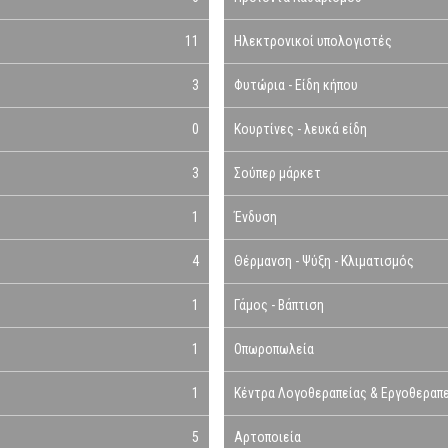
11
Ηλεκτρονικοί υπολογιστές
3
Φυτώρια - Είδη κήπου
0
Κουρτίνες - λευκά είδη
3
Σούπερ μάρκετ
1
Ένδυση
4
Θέρμανση - Ψύξη - Κλιματισμός
1
Γάμος - Βάπτιση
1
Οπωροπωλεία
1
Κέντρα Λογοθεραπείας & Εργοθεραπ
5
Αρτοποιεία