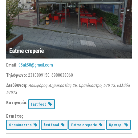
Eatme creperie
Email:
95ak58@gmail.com
Τηλέφωνο:
2310809150, 6988038060
Διεύθυνση:
Λεωφόρος Δημοκρατίας 26, Ωραιόκαστρο, 570 13, Ελλάδα
57013
Κατηγορία:
fast food
Ετικέτες:
Ωραιόκαστρο
fast food
Eatme creperie
Κρεπερί