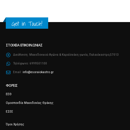
Get in Touch!
ΣΤΟΙΧΕΊΑ ΕΠΙΚΟΙΝΩΝΊΑΣ
Διεύθυνση:
Μακεδονικού Αγώνα & Καραΐσκάκη γωνία, Παλαιόκαστρο,57013
Τηλέφωνο:
6999501100
Email:
info@esoraiokastro.gr
ΦΟΡΕΊΣ
ΕΕΘ
Ομοσπονδία Μακεδονίας Θράκης
ΕΣΕΕ
Όροι Χρήσης