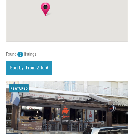
Found
listings
6
Sort by: From Z to A
FEATURED