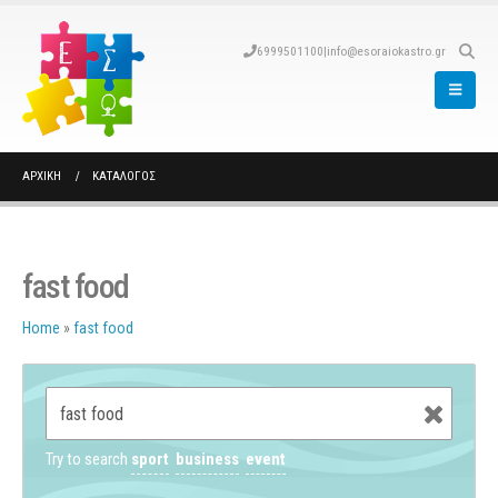
6999501100
|
info@esoraiokastro.gr
ΑΡΧΙΚΉ
ΚΑΤΆΛΟΓΟΣ
fast food
Home
»
fast food
Try to search
sport
business
event