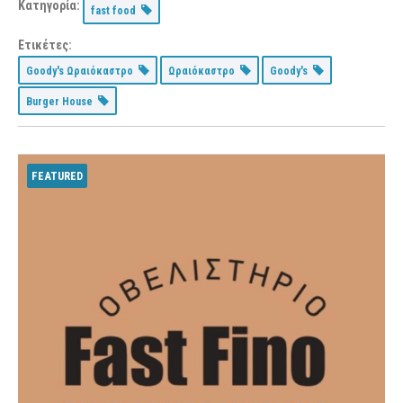
Κατηγορία:
fast food
Ετικέτες:
Goody's Ωραιόκαστρο
Ωραιόκαστρο
Goody's
Burger House
FEATURED