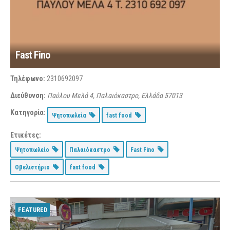
Fast Fino
Τηλέφωνο:
2310692097
Διεύθυνση:
Παύλου Μελά 4, Παλαιόκαστρο, Ελλάδα
57013
Κατηγορία:
Ψητοπωλεία
fast food
Ετικέτες:
Ψητοπωλείο
Παλαιόκαστρο
Fast Fino
Οβελιστήριο
fast food
FEATURED