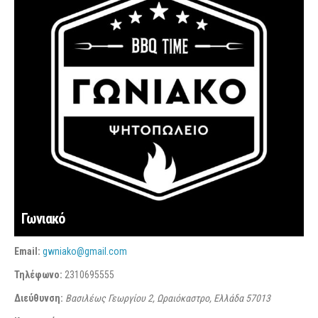
Γωνιακό
Email:
gwniako@gmail.com
Τηλέφωνο:
2310695555
Διεύθυνση:
Βασιλέως Γεωργίου 2, Ωραιόκαστρο, Ελλάδα
57013