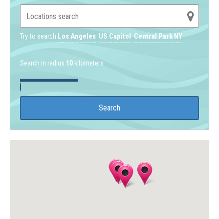
Try to search
Los Angeles
US Capitol
Central Park NY
Search in radius
10
kilometers