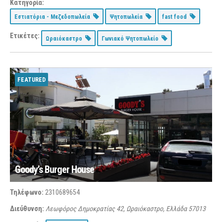
Κατηγορία:
Εστιατόρια - Μεζεδοπωλεία
Ψητοπωλεία
fast food
Ετικέτες:
Ωραιόκαστρο
Γωνιακό Ψητοπωλείο
FEATURED
Goody’s Burger House
Τηλέφωνο:
2310689654
Διεύθυνση:
Λεωφόρος Δημοκρατίας 42, Ωραιόκαστρο, Ελλάδα
57013