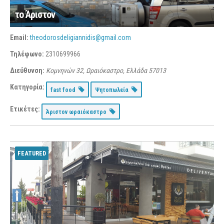
το Άριστον
Email:
theodorosdeligiannidis@gmail.com
Τηλέφωνο:
2310699966
Διεύθυνση:
Κομνηνών 32, Ωραιόκαστρο, Ελλάδα
57013
Κατηγορία:
fast food
Ψητοπωλεία
Ετικέτες:
Άριστον ωραιόκαστρο
FEATURED