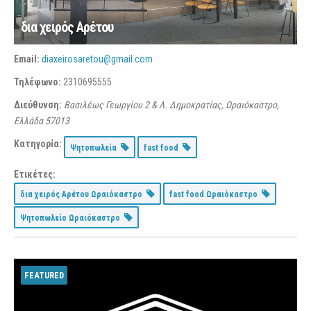
δια χειρός Αρέτου
Email:
diaxeirosaretou@gmail.com
Τηλέφωνο:
2310695555
Διεύθυνση:
Βασιλέως Γεωργίου 2 & Λ. Δημοκρατίας, Ωραιόκαστρο,
Ελλάδα
57013
Κατηγορία:
Ψητοπωλεία
fast food
Ετικέτες:
δια χειρός Αρέτου Ωραιόκαστρο
fast food Ωραιόκαστρο
Ψητοπωλείο Ωραιόκαστρο
FEATURED