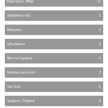
Καφετέριες - Μπαρ
22
Ορθοπεδικά είδη
0
Μαγειρείο
0
Ιχθυοπωλεία
3
Μεσιτικά γραφεία
5
Βιολογικά προϊόντα
2
fast food
6
Χρώματα - Σιδηρικά
5