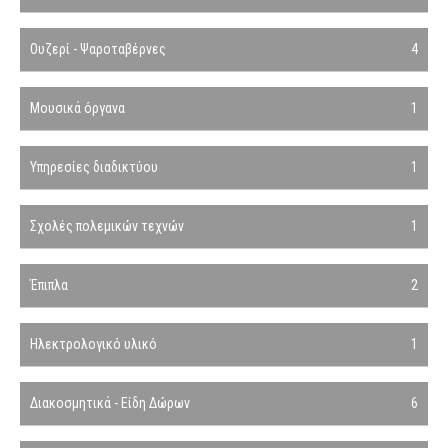
Ουζερί - Ψαροταβέρνες
4
Μουσικά όργανα
1
Υπηρεσίες διαδικτύου
1
Σχολές πολεμικών τεχνών
1
Έπιπλα
2
Ηλεκτρολογικό υλικό
1
Διακοσμητικά - Είδη Δώρων
6