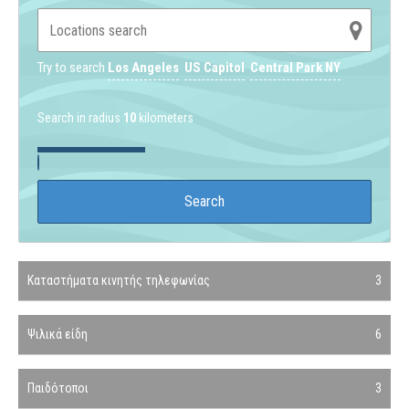
Try to search
Los Angeles
US Capitol
Central Park NY
Search in radius
10
kilometers
Καταστήματα κινητής τηλεφωνίας
3
Ψιλικά είδη
6
Παιδότοποι
3