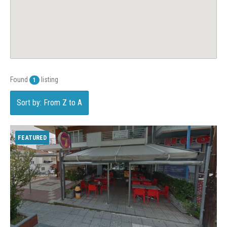
Found
listing
1
Sort by: From Z to A
FEATURED