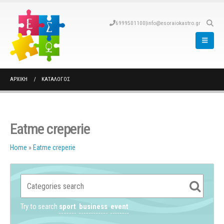
6999501100
|
info@esoraiokastro.gr
ΑΡΧΙΚΉ
ΚΑΤΆΛΟΓΟΣ
Eatme creperie
Home
»
Eatme creperie
Try to search
sport
business
event