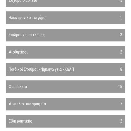
Ζαχαροπλαστεία
15
Ηλεκτρονικό τσιγάρο
1
Εσώρουχα - πιτζάμες
3
Αισθητικοί
2
Παιδικοί Σταθμοί - Νηπιαγωγεία - ΚΔΑΠ
8
Φαρμακεία
15
Ασφαλιστικά γραφεία
7
Είδη ραπτικής
2