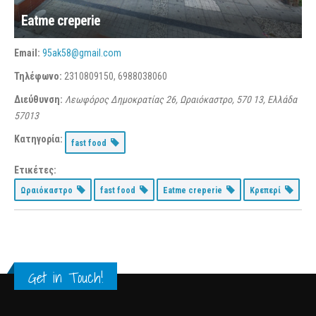
Eatme creperie
Email:
95ak58@gmail.com
Τηλέφωνο:
2310809150, 6988038060
Διεύθυνση:
Λεωφόρος Δημοκρατίας 26, Ωραιόκαστρο, 570 13, Ελλάδα
57013
Κατηγορία:
fast food
Ετικέτες:
Ωραιόκαστρο
fast food
Eatme creperie
Κρεπερί
Get in Touch!