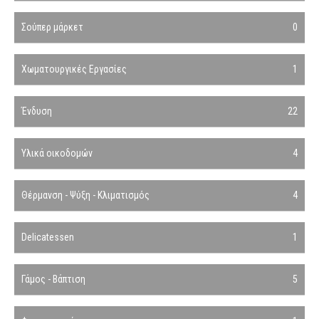
Σούπερ μάρκετ
0
Χωματουργικές Εργασίες
1
Ένδυση
22
Υλικά οικοδομών
4
Θέρμανση - Ψύξη - Κλιματισμός
4
Delicatessen
1
Γάμος - Βάπτιση
5