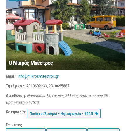
Ο Μικρός Μαέστρος
Email:
info@mikrosmaestros.gr
Τηλέφωνο:
2310692233, 2310695887
Διεύθυνση:
Νάρκισσου 15, Γαλήνη, Ελλάδα
, Αριστοτέλους 38,
Ωραιόκαστρο
57013
Κατηγορία:
Παιδικοί Σταθμοί - Νηπιαγωγεία - ΚΔΑΠ
Ετικέτες: