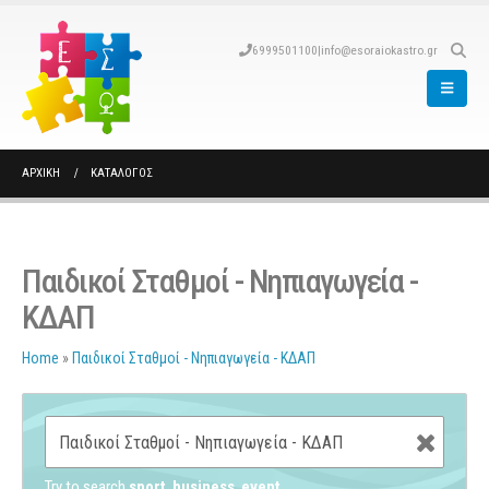
6999501100
|
info@esoraiokastro.gr
ΑΡΧΙΚΉ
ΚΑΤΆΛΟΓΟΣ
Παιδικοί Σταθμοί - Νηπιαγωγεία -
ΚΔΑΠ
Home
»
Παιδικοί Σταθμοί - Νηπιαγωγεία - ΚΔΑΠ
Try to search
sport
business
event