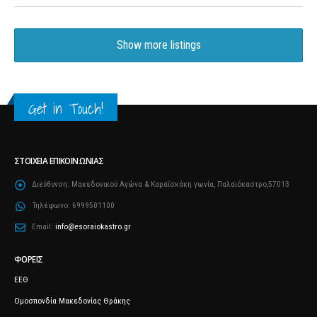
Show more listings
Get in Touch!
ΣΤΟΙΧΕΊΑ ΕΠΙΚΟΙΝΩΝΊΑΣ
Διεύθυνση:
Μακεδονικού Αγώνα & Καραΐσκάκη γωνία, Παλαιόκαστρο,57013
Τηλέφωνο:
6999501100
Email:
info@esoraiokastro.gr
ΦΟΡΕΊΣ
ΕΕΘ
Ομοσπονδία Μακεδονίας Θράκης