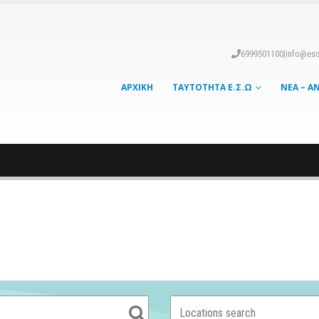
6999501100
|
info@eso
ΑΡΧΙΚΉ
ΤΑΥΤΌΤΗΤΑ Ε.Σ.Ω
ΝΈΑ – Α