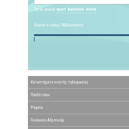
Try to search
sport
business
event
Search in radius
10
kilometers
Καταστήματα κινητής τηλεφωνίας
Παιδότοποι
Ραφεία
Γυναικεία Αξεσουάρ