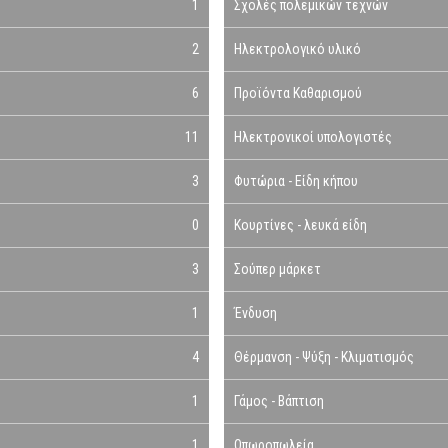
1
Σχολές πολεμικών τεχνών
2
Ηλεκτρολογικό υλικό
6
Προϊόντα Καθαρισμού
11
Ηλεκτρονικοί υπολογιστές
3
Φυτώρια - Είδη κήπου
0
Κουρτίνες - λευκά είδη
3
Σούπερ μάρκετ
1
Ένδυση
4
Θέρμανση - Ψύξη - Κλιματισμός
1
Γάμος - Βάπτιση
1
Οπωροπωλεία