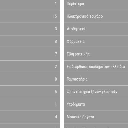
1
Περίπτερα
15
Ηλεκτρονικό τσιγάρο
3
Αισθητικοί
8
Φαρμακεία
7
Είδη ραπτικής
2
Επιδιόρθωση υποδημάτων - Κλειδιά
8
Γυμναστήρια
5
Φροντιστήρια ξένων γλωσσών
1
Υποδήματα
4
Μουσικά όργανα