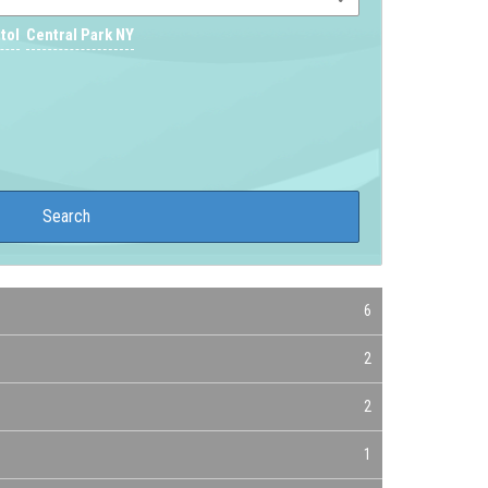
tol
Central Park NY
6
2
2
1