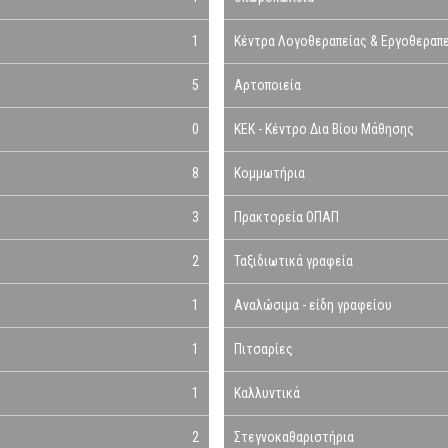
1
Κέντρα Λογοθεραπείας & Εργοθεραπ
5
Αρτοποιεία
0
ΚΕΚ - Κέντρο Δια Βίου Μάθησης
8
Κομμωτήρια
3
Πρακτορεία ΟΠΑΠ
2
Ταξιδιωτικά γραφεία
1
Αναλώσιμα - είδη γραφείου
1
Πιτσαρίες
1
Καλλυντικά
2
Στεγνοκαθαριστήρια