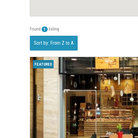
Found
listing
1
Sort by: From Z to A
FEATURED