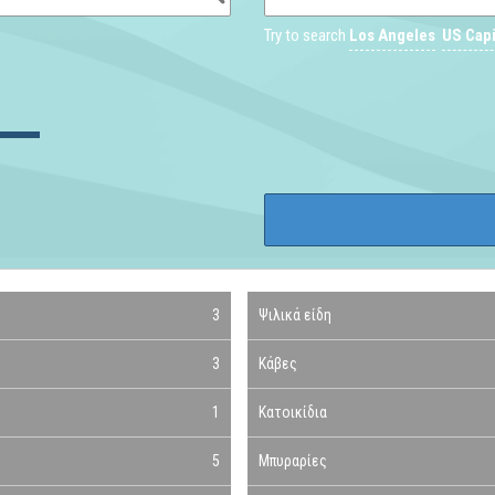
Try to search
Los Angeles
US Capi
3
Ψιλικά είδη
3
Κάβες
1
Κατοικίδια
5
Μπυραρίες