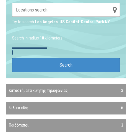
Try to search
Los Angeles
US Capitol
Central Park NY
Search in radius
10
kilometers
Καταστήματα κινητής τηλεφωνίας
3
Ψιλικά είδη
6
Παιδότοποι
3