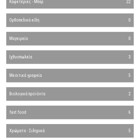
Καφετέριες - Μπαρ
22
Ορθοπεδικά είδη
0
Μαγειρείο
0
Ιχθυοπωλεία
3
Μεσιτικά γραφεία
5
Βιολογικά προϊόντα
2
fast food
6
Χρώματα - Σιδηρικά
5