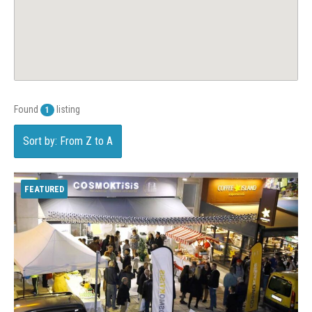
Found
listing
1
Sort by: From Z to A
FEATURED