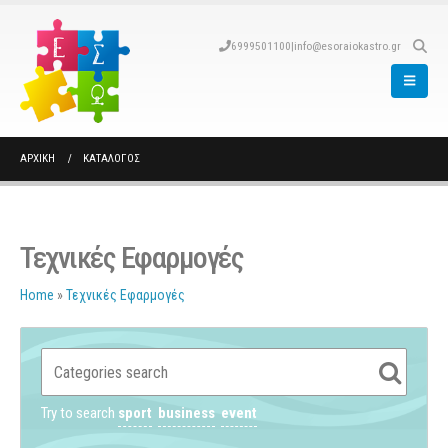
6999501100
|
info@esoraiokastro.gr
ΑΡΧΙΚΉ
ΚΑΤΆΛΟΓΟΣ
Τεχνικές Εφαρμογές
Home
»
Τεχνικές Εφαρμογές
Try to search
sport
business
event