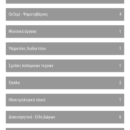
Ουζερί - Ψαροταβέρνες
4
Μουσικά όργανα
1
Υπηρεσίες διαδικτύου
1
Σχολές πολεμικών τεχνών
1
Έπιπλα
2
Ηλεκτρολογικό υλικό
1
Διακοσμητικά - Είδη Δώρων
6