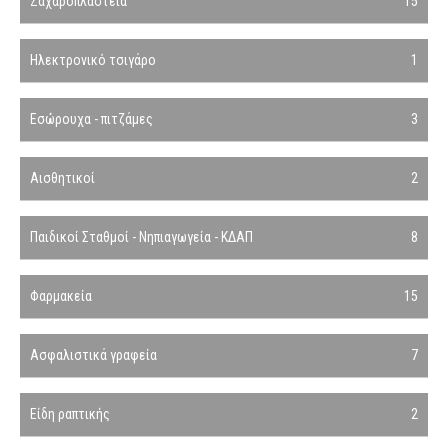
Ζαχαροπλαστεία
15
Ηλεκτρονικό τσιγάρο
1
Εσώρουχα - πιτζάμες
3
Αισθητικοί
2
Παιδικοί Σταθμοί - Νηπιαγωγεία - ΚΔΑΠ
8
Φαρμακεία
15
Ασφαλιστικά γραφεία
7
Είδη ραπτικής
2