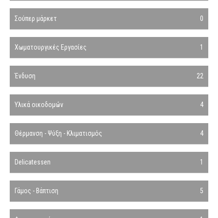
Σούπερ μάρκετ
0
Χωματουργικές Εργασίες
1
Ένδυση
22
Υλικά οικοδομών
4
Θέρμανση - Ψύξη - Κλιματισμός
4
Delicatessen
1
Γάμος - Βάπτιση
5