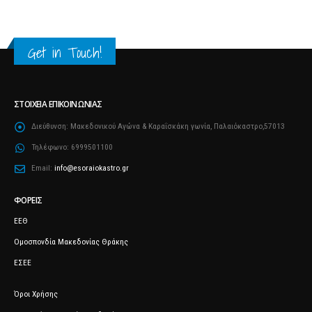
Get in Touch!
ΣΤΟΙΧΕΊΑ ΕΠΙΚΟΙΝΩΝΊΑΣ
Διεύθυνση:
Μακεδονικού Αγώνα & Καραΐσκάκη γωνία, Παλαιόκαστρο,57013
Τηλέφωνο:
6999501100
Email:
info@esoraiokastro.gr
ΦΟΡΕΊΣ
ΕΕΘ
Ομοσπονδία Μακεδονίας Θράκης
ΕΣΕΕ
Όροι Χρήσης