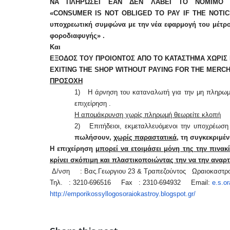
ΝΑ ΠΛΗΡΩΣΕΙ ΕΑΝ ΔΕΝ ΛΑΒΕΙ ΤΟ ΝΟΜΙΜΟ ΠΑΡ
«
CONSUMER
IS
NOT
OBLIGED
TO
PAY
IF
THE
NOTIC
υποχρεωτική συμφώνα με την νέα εφαρμογή του μέτ
φοροδιαφυγής» .
Και
ΕΞΟΔΟΣ ΤΟΥ ΠΡΟΙΟΝΤΟΣ ΑΠΟ ΤΟ ΚΑΤΑΣΤΗΜΑ ΧΩΡΙΣ 
EXITING THE SHOP WITHOUT PAYING FOR THE MERC
ΠΡΟΣΟΧΗ
Διερεύνηση Απόψεων για τη
1) Η άρνηση του καταναλωτή για την μη πληρωμή 
περιοδική Πεζοδρόμηση της
επιχείρηση .
οδού Λ. Δημοκρατίας
Η απομάκρυνση χωρίς πληρωμή θεωρείτε κλοπή
16 Μαρτίου 2026
2) Επιτήδειοι, εκμεταλλευόμενοι την υποχρέωση 
πωλήσουν,
χωρίς παραστατικά
, τη συγκεκριμέ
ΚΑΔ: Οδηγός της ΑΑΔΕ για τη
Η επιχείρηση
μπορεί να ετοιμάσει μόνη της την πινακ
αυτόματη αντιστοίχιση
κρίνει σκόπιμη και πλαστικοποιώντας την να την αναρτ
4 Μαρτίου 2026
Δ/νση : Βας.Γεωργιου 23 & Τραπεζούντος Ωραιοκαστρo
Τηλ. : 3210-696516 Fax : 2310-694932 Email:
e.s.o
Χειμερινές Εκπτώσεις 2026:
http://emporikossyllogosoraiokastroy.blogspot.gr/
Χειρότερες επιδόσεις για 1 στι
επιχειρήσεις
3 Μαρτίου 2026