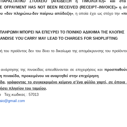
ΑΣΤΑΤΙΚΟ ΣΤΟΙΧΕΙΟ (ΑΠΟΔΕΙΞΗ ή ΤΙΜΟΛΟΓΙΟ)» και στα 
E
OF
PAYMENT
HAS
NOT
BEEN
RECEIVED
(
RECEIPT
–
INVOICE
)» η ό
ρου
«δεν πληρώνω-δεν παίρνω απόδειξη»
, η οποία έχει ως στόχο την
«π
ΠΛΗΡΩΜΗ ΜΠΟΡΕΙ ΝΑ ΕΠΙΣΥΡΕΙ ΤΟ ΠΟΙΝΙΚΟ ΑΔΙΚΗΜΑ ΤΗΣ ΚΛΟΠΗΣ
HANDISE YOU CARRY MAY LEAD TO CHARGES FOR SHOPLIFTING
ν
Σε λειτουργία το νέο Helpdesk της
Διερεύνηση 
του προϊόντος δεν του δίνει το δικαίωμα της απομάκρυνσης του προϊόντο
ΕΣΕΕ με κορυφαίους επιστήμονες
περιοδική Π
για την υποστήριξη των
οδού Λ. Δημο
εμπορικών επιχειρήσεων
16 Μαρτίου 20
ανάρτησης της πινακίδας απευθύνονται σε επιχειρήσεις και
προσπαθούν
27 Φεβρουαρίου 2026
νη πινακίδα, προκειμένου να αναρτηθεί στην επιχείρηση
.
ν
ΚΑΔ: Οδηγός 
ίδα
,
γράφοντας το συγκεκριμένο κείμενο σ’ένα φύλλο χαρτί, σε όποια
Παράταση της υποχρεωτικής
αυτόματη αντ
ήσει πλησίον του ταμείου
.
έναρξης της ηλεκτρονικής
4 Μαρτίου 2026
 Ταχ.κωδικας : 57013
τιμολόγησης
raio@gmail.com
26 Φεβρουαρίου 2026
Χειμερινές Ε
ς 2
Χειρότερες επ
Προς μείωση της προκαταβολής
επιχειρήσεις
φόρου για επαγγελματίες και
3 Μαρτίου 2026
επιχειρήσεις