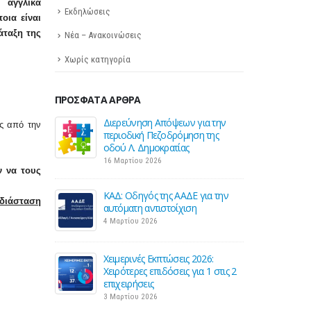
αγγλικά
Εκδηλώσεις
ποια είναι
άταξη της
Νέα – Ανακοινώσεις
Χωρίς κατηγορία
ΠΡΌΣΦΑΤΑ ΆΡΘΡΑ
Απόψεων για την
Σε λειτουργία το νέο Helpdesk της
ς από την
εζοδρόμηση της
ΕΣΕΕ με κορυφαίους επιστήμονες
κρατίας
για την υποστήριξη των
εμπορικών επιχειρήσεων
26
 να τους
27 Φεβρουαρίου 2026
της ΑΑΔΕ για την
 διάσταση
ιστοίχιση
Παράταση της υποχρεωτικής
έναρξης της ηλεκτρονικής
τιμολόγησης
26 Φεβρουαρίου 2026
κπτώσεις 2026:
ιδόσεις για 1 στις 2
Προς μείωση της προκαταβολής
φόρου για επαγγελματίες και
επιχειρήσεις