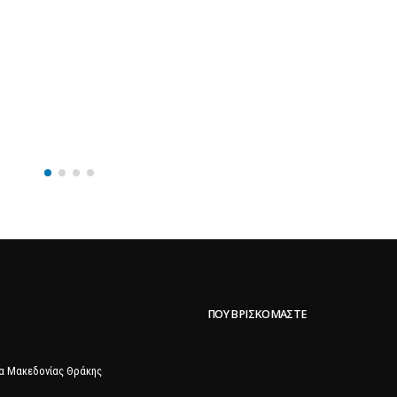
ΠΟΥ ΒΡΙΣΚΌΜΑΣΤΕ
α Μακεδονίας Θράκης
ης
Προστασίας Δεδομένων