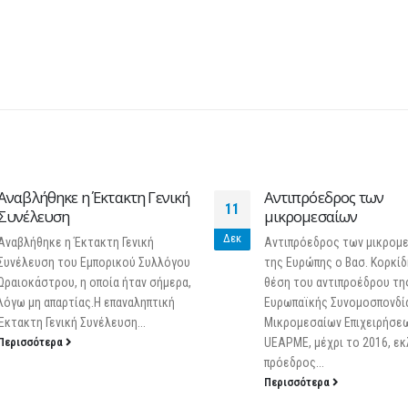
25 Φεβρουαρίου 2026
Αντιπρόεδρος των
ΕΘΝΙΚΗ ΣΥΝΟΜΟΣΠ
20
μικρομεσαίων
ΕΛΛΗΝΙΚΟΥ ΕΜΠΟΡΙ
Ιούλ
Αντιπρόεδρος των μικρομεσαίων
ΕΘΝΙΚΗ ΣΥΝΟΜΟΣΠΟΝΔΙΑ 
της Ευρώπης ο Βασ. Κορκίδης Στη
ΕΜΠΟΡΙΟΥ ΜΗΤΡΟΠΟΛΕΩΣ 4
θέση του αντιπροέδρου της
ΑΘΗΝΑ
Ευρωπαϊκής Συνομοσπονδίας
Μικρομεσαίων Επιχειρήσεων-
Αθήνα, 28 Μαρτίου 2012 
UEAPME, μέχρι το 2016, εκλέχθηκε ο
ΤΥΠΟΥ Μεγάλη ανταπόκρι
πρόεδρος...
εμπόρων στο Πρόγραμμα 
Περισσότερα
«Υπηρεσίες Υποστήριξης..
Περισσότερα