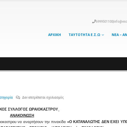
6999501100
|
info@eso
ΑΡΧΙΚΉ
ΤΑΥΤΌΤΗΤΑ Ε.Σ.Ω
ΝΈΑ – Α
στο
ατηγορία
Δεν επιτρέπεται σχολιασμός
ΑΝΑΚΟΙΝΩΣΗ
ΚΟΣ ΣΥΛΛΟΓΟΣ ΩΡΑΙΟΚΑΣΤΡΟΥ
ΑΝΑΚΟΙΝΩΣΗ
ραιοκαστρου να αναρτήσουν την πινακίδα
«Ο ΚΑΤΑΝΑΛΩΤΗΣ ΔΕΝ ΕΧΕΙ Υ