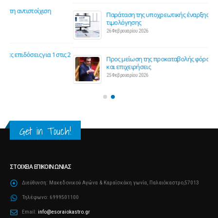
Παράταση της υποχρεωτικής έναρξης της ηλεκτρονικής
τιμολόγησης
26 Φεβρουαρίου 2026
ς 2
Προς μείωση της προκαταβολής φόρου για επαγγελματίες
και επιχειρήσεις
25 Φεβρουαρίου 2026
Get in Touch!
ΣΤΟΙΧΕΊΑ ΕΠΙΚΟΙΝΩΝΊΑΣ
Διεύθυνση:
Μακεδονικού Αγώνα & Καραΐσκάκη γωνία, Παλαιόκαστρο,57013
Τηλέφωνο:
6999501100
Email:
info@esoraiokastro.gr