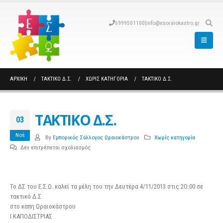
6999501100
|
info@esoraiokastro.gr
ΑΡΧΙΚΉ
ΤΑΚΤΙΚΟ Δ.Σ.
ΧΩΡΊΣ ΚΑΤΗΓΟΡΊΑ
ΤΑΚΤΙΚΟ Δ.Σ.
ΤΑΚΤΙΚΟ Δ.Σ.
03
Νοέ
By
Εμπορικός Σύλλογος Ωραιοκάστρου
Χωρίς κατηγορία
στο
Δεν επιτρέπεται σχολιασμός
ΤΑΚΤΙΚΟ
Δ.Σ.
Το ΔΣ του Ε.Σ.Ω. καλεί τα μέλη του την Δευτέρα 4/11/2013 στις 2Ο:00 σε
τακτικό Δ.Σ
στο καπη Ωραιοκάστρου
Ι.ΚΑΠΟΔΙΣΤΡΙΑΣ