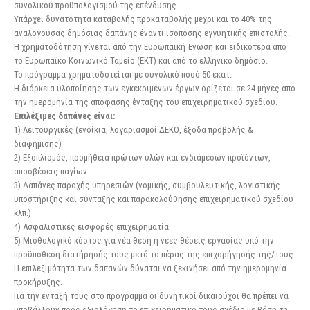
συνολικού προϋπολογισμού της επένδυσης.
Υπάρχει δυνατότητα καταβολής προκαταβολής μέχρι και το 40% της
αναλογούσας δημόσιας δαπάνης έναντι ισόποσης εγγυητικής επιστολής.
Η χρηματοδότηση γίνεται από την Ευρωπαϊκή Ένωση και ειδικότερα από
το Ευρωπαϊκό Κοινωνικό Ταμείο (ΕΚΤ) και από το ελληνικό δημόσιο.
Το πρόγραμμα χρηματοδοτείται με συνολικό ποσό 50 εκατ.
Η διάρκεια υλοποίησης των εγκεκριμένων έργων ορίζεται σε 24 μήνες από
την ημερομηνία της απόφασης ένταξης του επιχειρηματικού σχεδίου.
Επιλέξιμες δαπάνες είναι:
1) Λειτουργικές (ενοίκια, λογαριασμοί ΔΕΚΟ, έξοδα προβολής &
διαφήμισης)
2) Εξοπλισμός, προμήθεια πρώτων υλών και ενδιάμεσων προϊόντων,
αποσβέσεις παγίων
3) Δαπάνες παροχής υπηρεσιών (νομικής, συμβουλευτικής, λογιστικής
υποστήριξης και σύνταξης και παρακολούθησης επιχειρηματικού σχεδίου
κλπ.)
4) Ασφαλιστικές εισφορές επιχειρηματία
5) Μισθολογικό κόστος για νέα θέση ή νέες θέσεις εργασίας υπό την
προϋπόθεση διατήρησής τους μετά το πέρας της επιχορήγησής της/τους.
Η επιλεξιμότητα των δαπανών δύναται να ξεκινήσει από την ημερομηνία
προκήρυξης.
Για την ένταξή τους στο πρόγραμμα οι δυνητικοί δικαιούχοι θα πρέπει να
υποβάλλουν προς αξιολόγηση το επιχειρηματικό τους σχέδιο με βάση τη