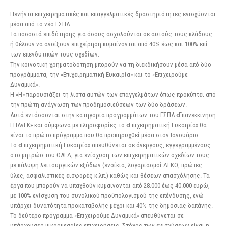
Τα
Πενήντα επιχειρηματικές και επαγγελματικές δραστηριότητες ενισχύονται
50
μέσα από το νέο ΕΣΠΑ.
επαγγέλματα
Τα ποσοστά επιδότησης για όσους ασχολούνται σε αυτούς τους κλάδους
που
ή θέλουν να ανοίξουν επιχείρηση κυμαίνονται από 40% έως και 100% επί
επιδοτούνται
των επενδυτικών τους σχεδίων.
από
Την κοινοτική χρηματοδότηση μπορούν να τη διεκδικήσουν μέσα από δύο
το
προγράμματα, την «Επιχειρηματική Ευκαιρία» και το «Επιχειρούμε
ΕΣΠΑ
Δυναμικά».
έως
Η «Η» παρουσιάζει τη λίστα αυτών των επαγγελμάτων όπως προκύπτει από
και
την πρώτη ανάγνωση των προδημοσιεύσεων των δύο δράσεων.
100%
Αυτά εντάσσονται στην κατηγορία προγραμμάτων του ΕΣΠΑ «Επανεκκίνηση
ΕΠΑνΕΚ» και σύμφωνα με πληροφορίες το «Επιχειρηματική Ευκαιρία» θα
είναι το πρώτο πρόγραμμα που θα προκηρυχθεί μέσα στον Ιανουάριο.
Το «Επιχειρηματική Ευκαιρία» απευθύνεται σε άνεργους, εγγεγραμμένους
στο μητρώο του ΟΑΕΔ, για ενίσχυση των επιχειρηματικών σχεδίων τους
με κάλυψη λειτουργικών εξόδων (ενοίκια, λογαριασμοί ΔΕΚΟ, πρώτες
ύλες, ασφαλιστικές εισφορές κ.λπ.) καθώς και θέσεων απασχόλησης. Τα
έργα που μπορούν να υπαχθούν κυμαίνονται από 28.000 έως 40.000 ευρώ,
με 100% ενίσχυση του συνολικού προϋπολογισμού της επένδυσης, ενώ
υπάρχει δυνατότητα προκαταβολής μέχρι και 40% της δημόσιας δαπάνης.
Το δεύτερο πρόγραμμα «Επιχειρούμε Δυναμικά» απευθύνεται σε
υπάρχουσες μικρομεσαίες επιχειρήσεις. Στόχος των ενισχύσεων είναι η