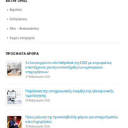
KΑΤΗΓΟΡΊΕΣ
Αγγελίες
Εκδηλώσεις
Νέα – Ανακοινώσεις
Χωρίς κατηγορία
ΠΡΌΣΦΑΤΑ ΆΡΘΡΑ
ης
Σε λειτουργία το νέο Helpdesk της ΕΣΕΕ με κορυφαίους
επιστήμονες για την υποστήριξη των εμπορικών
επιχειρήσεων
27 Φεβρουαρίου 2026
Παράταση της υποχρεωτικής έναρξης της ηλεκτρονικής
τιμολόγησης
26 Φεβρουαρίου 2026
ς 2
Προς μείωση της προκαταβολής φόρου για επαγγελματίες
και επιχειρήσεις
25 Φεβρουαρίου 2026