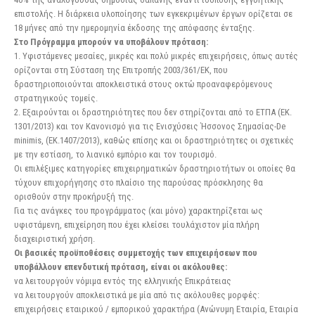
επιστολής. Η διάρκεια υλοποίησης των εγκεκριμένων έργων ορίζεται σε
18 μήνες από την ημερομηνία έκδοσης της απόφασης ένταξης.
Στο Πρόγραμμα μπορούν να υποβάλουν πρόταση:
1. Υφιστάμενες μεσαίες, μικρές και πολύ μικρές επιχειρήσεις, όπως αυτές
ορίζονται στη Σύσταση της Επιτροπής 2003/361/ΕΚ, που
δραστηριοποιούνται αποκλειστικά στους οκτώ προαναφερόμενους
στρατηγικούς τομείς.
2. Εξαιρούνται οι δραστηριότητες που δεν στηρίζονται από το ΕΤΠΑ (ΕΚ.
1301/2013) και τον Κανονισμό για τις Ενισχύσεις Ήσσονος Σημασίας-De
minimis, (ΕΚ.1407/2013), καθώς επίσης και οι δραστηριότητες οι σχετικές
με την εστίαση, το λιανικό εμπόριο και τον τουρισμό.
Οι επιλέξιμες κατηγορίες επιχειρηματικών δραστηριοτήτων οι οποίες θα
τύχουν επιχορήγησης στο πλαίσιο της παρούσας πρόσκλησης θα
ορισθούν στην προκήρυξή της.
Για τις ανάγκες του προγράμματος (και μόνο) χαρακτηρίζεται ως
υφιστάμενη, επιχείρηση που έχει κλείσει τουλάχιστον μία πλήρη
διαχειριστική χρήση.
Οι βασικές προϋποθέσεις συμμετοχής των επιχειρήσεων που
υποβάλλουν επενδυτική πρόταση, είναι οι ακόλουθες:
να λειτουργούν νόμιμα εντός της ελληνικής Επικράτειας
να λειτουργούν αποκλειστικά με μία από τις ακόλουθες μορφές:
επιχειρήσεις εταιρικού / εμπορικού χαρακτήρα (Ανώνυμη Εταιρία, Εταιρία