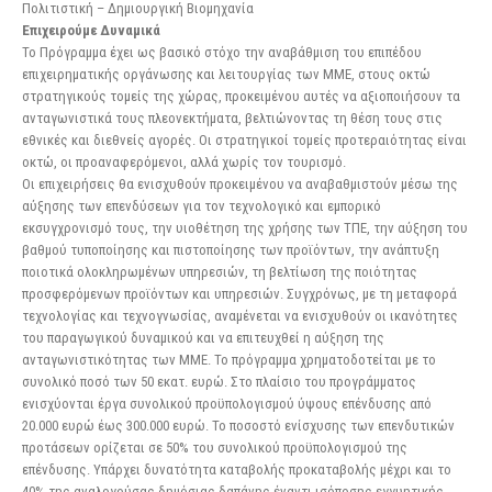
Πολιτιστική – Δημιουργική Βιομηχανία
Επιχειρούμε Δυναμικά
Το Πρόγραμμα έχει ως βασικό στόχο την αναβάθμιση του επιπέδου
επιχειρηματικής οργάνωσης και λειτουργίας των ΜΜΕ, στους οκτώ
στρατηγικούς τομείς της χώρας, προκειμένου αυτές να αξιοποιήσουν τα
ανταγωνιστικά τους πλεονεκτήματα, βελτιώνοντας τη θέση τους στις
εθνικές και διεθνείς αγορές. Οι στρατηγικοί τομείς προτεραιότητας είναι
οκτώ, οι προαναφερόμενοι, αλλά χωρίς τον τουρισμό.
Οι επιχειρήσεις θα ενισχυθούν προκειμένου να αναβαθμιστούν μέσω της
αύξησης των επενδύσεων για τον τεχνολογικό και εμπορικό
εκσυγχρονισμό τους, την υιοθέτηση της χρήσης των ΤΠΕ, την αύξηση του
βαθμού τυποποίησης και πιστοποίησης των προϊόντων, την ανάπτυξη
ποιοτικά ολοκληρωμένων υπηρεσιών, τη βελτίωση της ποιότητας
προσφερόμενων προϊόντων και υπηρεσιών. Συγχρόνως, με τη μεταφορά
τεχνολογίας και τεχνογνωσίας, αναμένεται να ενισχυθούν οι ικανότητες
του παραγωγικού δυναμικού και να επιτευχθεί η αύξηση της
ανταγωνιστικότητας των ΜΜΕ. Το πρόγραμμα χρηματοδοτείται με το
συνολικό ποσό των 50 εκατ. ευρώ. Στο πλαίσιο του προγράμματος
ενισχύονται έργα συνολικού προϋπολογισμού ύψους επένδυσης από
20.000 ευρώ έως 300.000 ευρώ. Το ποσοστό ενίσχυσης των επενδυτικών
προτάσεων ορίζεται σε 50% του συνολικού προϋπολογισμού της
επένδυσης. Υπάρχει δυνατότητα καταβολής προκαταβολής μέχρι και το
40% της αναλογούσας δημόσιας δαπάνης έναντι ισόποσης εγγυητικής