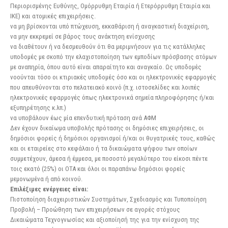
Περιορισμένης Ευθύνης, Ομόρρυθμη Εταιρία ή Ετερόρρυθμη Εταιρία και
ΙΚΕ) και ατομικές επιχειρήσεις.
να μη βρίσκονται υπό πτώχευση, εκκαθάριση ή αναγκαστική διαχείριση,
να μην εκκρεμεί σε βάρος τους ανάκτηση ενίσχυσης
να διαθέτουν ή να δεσμευθούν ότι θα μεριμνήσουν για τις κατάλληλες
υποδομές με σκοπό την ελαχιστοποίηση των εμποδίων πρόσβασης ατόμων
με αναπηρία, όπου αυτό είναι απαραίτητο και αναγκαίο. Ως υποδομές
νοούνται τόσο οι κτιριακές υποδομές όσο και οι ηλεκτρονικές εφαρμογές
που απευθύνονται στο πελατειακό κοινό (π.χ. ιστοσελίδες και λοιπές
ηλεκτρονικές εφαρμογές όπως ηλεκτρονικά σημεία πληροφόρησης ή/και
εξυπηρέτησης κ.λπ.)
να υποβάλουν έως μία επενδυτική πρόταση ανά ΑΦΜ
Δεν έχουν δικαίωμα υποβολής πρότασης οι δημόσιες επιχειρήσεις, οι
δημόσιοι φορείς ή δημόσιοι οργανισμοί ή/και οι θυγατρικές τους, καθώς
και οι εταιρείες στο κεφάλαιο ή τα δικαιώματα ψήφου των οποίων
συμμετέχουν, άμεσα ή έμμεσα, με ποσοστό μεγαλύτερο του είκοσι πέντε
τοις εκατό (25%) οι ΟΤΑ και όλοι οι παραπάνω δημόσιοι φορείς
μεμονωμένα ή από κοινού.
Επιλέξιμες ενέργειες είναι:
Πιστοποίηση διαχειριστικών Συστημάτων, Σχεδιασμός και Τυποποίηση
Προβολή – Προώθηση των επιχειρήσεων σε αγορές στόχους
Δικαιώματα Τεχνογνωσίας και αξιοποίησή της για την ενίσχυση της