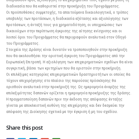
διαδικασία που θα καθοριστεί στην προκήρυξη του Προγράμματος.
Οι προϋποθέσεις συμμετοχής, τα απαιτούμενα δικαιολογητικά, ο τρόπος
υποβολής των προτάσεων, η διαδικασία εξέτασης και αξιολόγησης των
προτάσεων, η ένταξή τους για χρηματοδότηση, οι υποχρεώσεις των
δικαιούχων στην περίπτωση έγκρισης της αίτησης ενίσχυσης και οι
λοιποί όροι του Προγράμματος θα περιγραφούν αναλυτικά στον Οδηγό
του Προγράμματος.
Στοιχεία της Δράσης είναι δυνατόν να τροποποιηθούν στην προκήρυξη
που θα ακολουθήσει την οριστική έγκριση του Προγράμματος από την
Ευρωπαϊκή Επιτροπή. Η αξιολόγηση των επιχειρηματικών σχεδίων θα είναι
συγκριτική, βάσει των κριτηρίων που θα οριστούν στην προκήρυξη.
Οι επιλέξιμες κατηγορίες επιχειρηματικών δραστηριοτήτων οι οποίες θα
τύχουν επιχορήγησης στο πλαίσιο της παρούσας πρόσκλησης θα
ορισθούν αναλυτικά στην προκήρυξή της. Ως ημερομηνία έναρξης της
επιλεξιμότητας δαπανών ορίζεται η ημερομηνία προκήρυξης της δράσης.
Η πραγματοποίηση δαπανών πριν την έκδοση της απόφασης ένταξης
γίνεται με αποκλειστική ευθύνη της επιχείρησης και δεν δεσμεύει την
απόφαση της Διοίκησης σχετικά με την έγκριση ή μη του σχεδίου.
Share this post