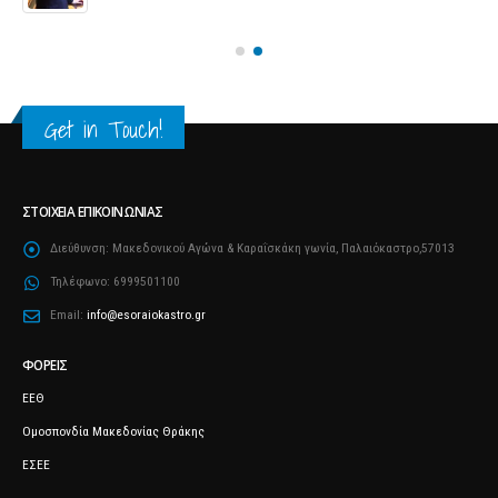
Get in Touch!
ΣΤΟΙΧΕΊΑ ΕΠΙΚΟΙΝΩΝΊΑΣ
Διεύθυνση:
Μακεδονικού Αγώνα & Καραΐσκάκη γωνία, Παλαιόκαστρο,57013
Τηλέφωνο:
6999501100
Email:
info@esoraiokastro.gr
ΦΟΡΕΊΣ
ΕΕΘ
Ομοσπονδία Μακεδονίας Θράκης
ΕΣΕΕ