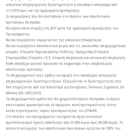
ασκούσαν επιχειρηματική δραστηριότητα ή ελευθέριο επάγγελμα από
1/1/2014 έως και την ημερομηνία προκήρυξης.
Οι επιχειρήσεις που θα συσταθούν στο πλαίσιο των επενδυτικών
προτάσεων θα πρέπει:
Να έχουν κάνει έναρξη στη ΔΟΥ μετά την ημερομηνία προκήρυξης του
Προγράμματος.
Να λειτουργήσουν νόμιμα εντός της ελληνικής Επικράτειας.
Να λειτουργήσουν αποκλειστικά με μία από τις ακόλουθες επιχειρηματικές
μορφές: Εταιρεία Περιορισμένης Ευθύνης, Ομόρρυθμη Εταιρεία,
Ετερόρρυθμη Εταιρεία, Ι.Κ.Ε, ατομική επιχείρηση και κοινωνική επιχείρηση.
Κάθε επιλέξιμο φυσικό πρόσωπο να συμμετέχει στην υποβολή μίας
επενδυτικής πρότασης.
Το επιχειρηματικό τους σχέδιο να αφορά στις επιλέξιμες κατηγορίες
επιχειρηματικών δραστηριοτήτων. Εξαιρούνται οι δραστηριότητες που
δεν στηρίζονται από τον Κανονισμό για Ενισχύσεις Ήσσονος Σημασίας De
Minimis (EK 1407/2013).
Τα επιχειρηματικά σχέδια που θα χρηματοδοτηθούν θα πρέπει να έχουν
καινοτομικό χαρακτήρα και να αφορούν, κατά προτεραιότητα, στους
εννέα στρατηγικούς τομείς προτεραιότητας του ΕΠΑνΕΚ.
Στο πλαίσιο του προγράμματος ενισχύονται έργα συνολικού
προϋπολογισμού ύψους επένδυσης από 25.000 ευρώ έως 40.000 ευρώ. Το
ποσοστό ενίσχυσης των επενδυτικών προτάσεων ορίζεται σε 100% του