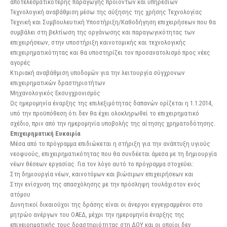
αποτελεσματικότερης παραγωγής προϊόντων και υπηρεσιών
Τεχνολογική αναβάθμιση μέσω της αύξησης της χρήσης Τεχνολογίας
Τεχνική και Συμβουλευτική Υποστήριξη/Καθοδήγηση επιχειρήσεων που θα
συμβάλει στη βελτίωση της οργάνωσης και παραγωγικότητας των
επιχειρήσεων, στην υποστήριξη καινοτομικής και τεχνολογικής
επιχειρηματικότητας και θα υποστηρίζει τον προσανατολισμό προς νέες
αγορές
Κτιριακή αναβάθμιση υποδομών για την λειτουργία σύγχρονων
επιχειρηματικών δραστηριοτήτων
Μηχανολογικός Εκσυγχρονισμός
Ως ημερομηνία έναρξης της επιλεξιμότητας δαπανών ορίζεται η 1.1.2014,
υπό την προϋπόθεση ότι δεν θα έχει ολοκληρωθεί το επιχειρηματικό
σχέδιο, πριν από την ημερομηνία υποβολής της αίτησης χρηματοδότησης.
Επιχειρηματική Ευκαιρία
Μέσα από το πρόγραμμα επιδιώκεται η στήριξη για την ανάπτυξη υγιούς
νεοφυούς, επιχειρηματικότητας που θα συνδέεται άμεσα με τη δημιουργία
νέων θέσεων εργασίας. Για τον λόγο αυτό το πρόγραμμα στοχεύει:
Στη δημιουργία νέων, καινοτόμων και βιώσιμων επιχειρήσεων και
Στην ενίσχυση της απασχόλησης με την πρόσληψη τουλάχιστον ενός
ατόμου
Δυνητικοί δικαιούχοι της δράσης είναι οι άνεργοι εγγεγραμμένοι στο
μητρώο ανέργων του ΟΑΕΔ, μέχρι την ημερομηνία έναρξης της
επιχειρηματικής τους δραστηριότητας στη ΔΟΥ και οι οποίοι δεν