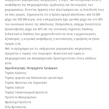
αναβάθμιση της επιχειρηματικής οργάνωσης και λειτουργίας των
μικρομεσαίων, δίνοντας έμφαση στην εξωστρέφεια και τη διείσδυσή τους
σε νέες αγορές. Σημειώνεται ότι η δράση αφορά επενδύσεις από 20.000
μέχρι και 300.000 ευρώ, ενώ η επιχορήγηση έχει ορισθεί μέχρι και στο 40%
του συνολικού ποσού της επένδυσης. Επιπρόσθετα, υπάρχει δυνατότητα
προκαταβολής μέχρι και 40% επί της συνολικής δημόσιας δαπάνης.
Ενδεικτικά οι δαπάνες που χρηματοδοτούνται είναι ο μηχανολογικός
εξοπλισμός, η κτιριακή αναβάθμιση, η πιστοποίηση, η προβολή σε ξένες
αγορές κ.λπ.
Από το πρόγραμμα για τις υπάρχουσες μικρομεσαίες επιχειρήσεις,
εξαιρείται ο τομέας του τουρισμού. Αναλυτικά ανά τομέα οι
επιχειρηματικές και επαγγελματικές δραστηριότητες στους κλάδους
είναι:
Αγροδιατροφή / Βιομηχανία Τροφίμων
Τομέας Κρέατος
Τομέας ψαριών και θαλασσινών γενικότερα
Τομέας Φρούτων και λαχανικών
Τομέας λαδιού
Τομέας Γαλακτοκομικά προϊόντα
Προϊόντα Αλευρόμυλων
Αμυλούχα Προϊόντα
Είδη Αρτοποιίας