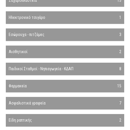
Ζαχαροπλαστεία
15
Ηλεκτρονικό τσιγάρο
1
Εσώρουχα - πιτζάμες
3
Αισθητικοί
2
Παιδικοί Σταθμοί - Νηπιαγωγεία - ΚΔΑΠ
8
Φαρμακεία
15
Ασφαλιστικά γραφεία
7
Είδη ραπτικής
2