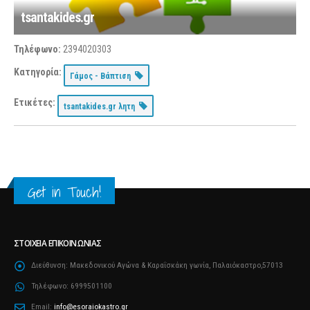
tsantakides.gr
Τηλέφωνο:
2394020303
Κατηγορία:
Γάμος - Βάπτιση
Ετικέτες:
tsantakides.gr λητη
Get in Touch!
ΣΤΟΙΧΕΊΑ ΕΠΙΚΟΙΝΩΝΊΑΣ
Διεύθυνση:
Μακεδονικού Αγώνα & Καραΐσκάκη γωνία, Παλαιόκαστρο,57013
Τηλέφωνο:
6999501100
Email:
info@esoraiokastro.gr