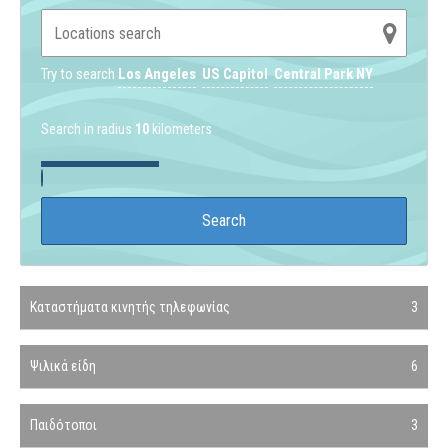
Try to search
Los Angeles
US Capitol
Central Park NY
Search in radius
10
kilometers
Καταστήματα κινητής τηλεφωνίας
3
Ψιλικά είδη
6
Παιδότοποι
3