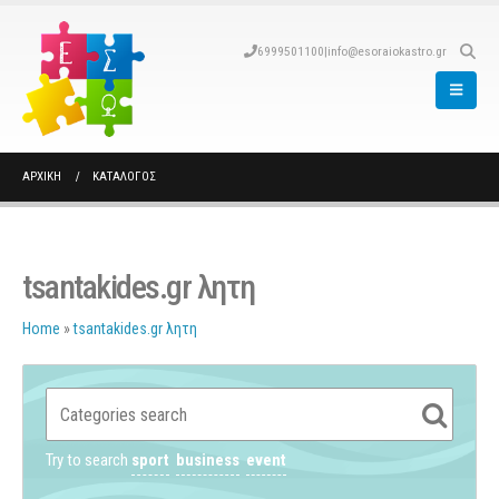
6999501100
|
info@esoraiokastro.gr
ΑΡΧΙΚΉ
ΚΑΤΆΛΟΓΟΣ
tsantakides.gr λητη
Home
»
tsantakides.gr λητη
Try to search
sport
business
event