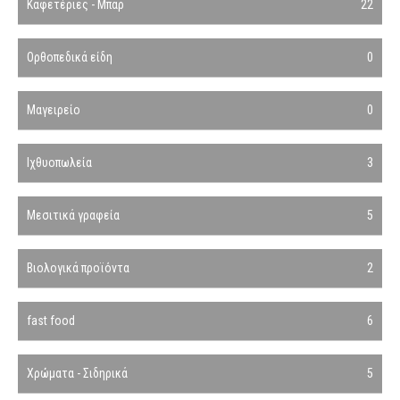
Καφετέριες - Μπαρ
22
Ορθοπεδικά είδη
0
Μαγειρείο
0
Ιχθυοπωλεία
3
Μεσιτικά γραφεία
5
Βιολογικά προϊόντα
2
fast food
6
Χρώματα - Σιδηρικά
5