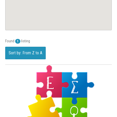
Found
listing
1
Sort by: From Z to A