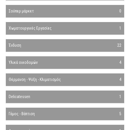
Σούπερ μάρκετ
0
Χωματουργικές Εργασίες
1
Ένδυση
22
Υλικά οικοδομών
4
Θέρμανση - Ψύξη - Κλιματισμός
4
Delicatessen
1
Γάμος - Βάπτιση
5