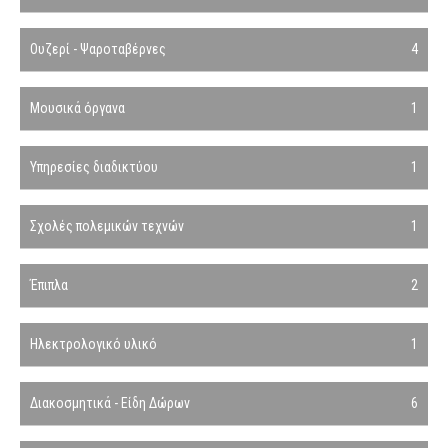
Ουζερί - Ψαροταβέρνες
4
Μουσικά όργανα
1
Υπηρεσίες διαδικτύου
1
Σχολές πολεμικών τεχνών
1
Έπιπλα
2
Ηλεκτρολογικό υλικό
1
Διακοσμητικά - Είδη Δώρων
6