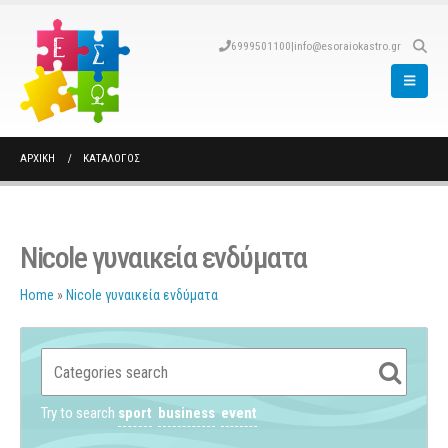
6999501100
|
info@esoraiokastro.gr
ΑΡΧΙΚΉ
ΚΑΤΆΛΟΓΟΣ
Nicole γυναικεία ενδύματα
Home
»
Nicole γυναικεία ενδύματα
Try to search
sport
business
event