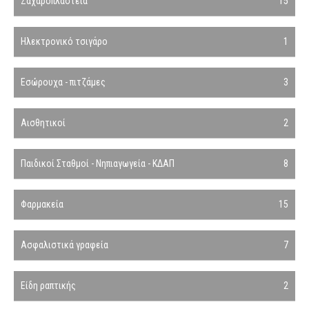
Ζαχαροπλαστεία
15
Ηλεκτρονικό τσιγάρο
1
Εσώρουχα - πιτζάμες
3
Αισθητικοί
2
Παιδικοί Σταθμοί - Νηπιαγωγεία - ΚΔΑΠ
8
Φαρμακεία
15
Ασφαλιστικά γραφεία
7
Είδη ραπτικής
2