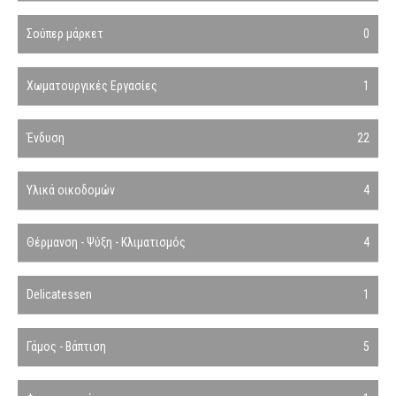
Σούπερ μάρκετ
0
Χωματουργικές Εργασίες
1
Ένδυση
22
Υλικά οικοδομών
4
Θέρμανση - Ψύξη - Κλιματισμός
4
Delicatessen
1
Γάμος - Βάπτιση
5