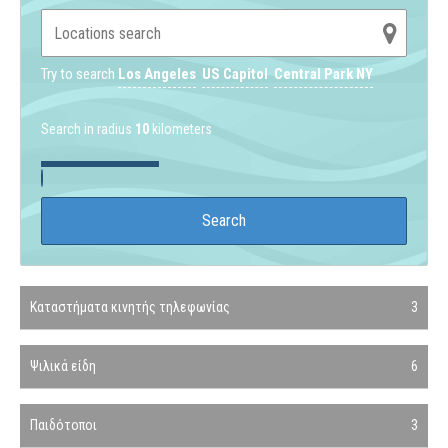
Try to search
Los Angeles
US Capitol
Central Park NY
Search in radius
10
kilometers
Καταστήματα κινητής τηλεφωνίας
3
Ψιλικά είδη
6
Παιδότοποι
3