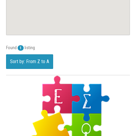
Found
listing
1
Sort by: From Z to A