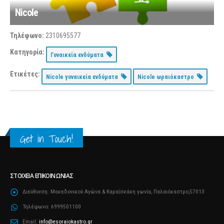
Nicole
Τηλέφωνο:
2310695577
Κατηγορία:
Γυναικεία ενδύματα
Ετικέτες:
Nicole γυναικεία ενδύματα
Nicole ωραιόκαστρο
Get in Touch!
ΣΤΟΙΧΕΊΑ ΕΠΙΚΟΙΝΩΝΊΑΣ
Διεύθυνση:
Μακεδονικού Αγώνα & Καραΐσκάκη γωνία, Παλαιόκαστρο,57013
Τηλέφωνο:
6999501100
Email:
info@esoraiokastro.gr