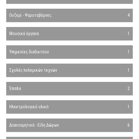
Ουζερί - Ψαροταβέρνες
4
Μουσικά όργανα
1
Υπηρεσίες διαδικτύου
1
Σχολές πολεμικών τεχνών
1
Έπιπλα
2
Ηλεκτρολογικό υλικό
1
Διακοσμητικά - Είδη Δώρων
6