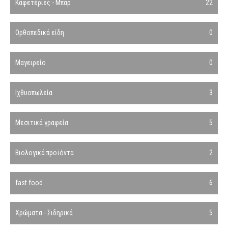
Καφετέριες - Μπαρ
22
Ορθοπεδικά είδη
0
Μαγειρείο
0
Ιχθυοπωλεία
3
Μεσιτικά γραφεία
5
Βιολογικά προϊόντα
2
fast food
6
Χρώματα - Σιδηρικά
5