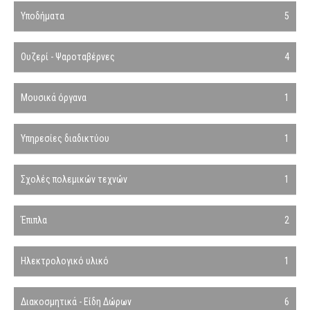
Υποδήματα
5
Ουζερί - Ψαροταβέρνες
4
Μουσικά όργανα
1
Υπηρεσίες διαδικτύου
1
Σχολές πολεμικών τεχνών
1
Έπιπλα
2
Ηλεκτρολογικό υλικό
1
Διακοσμητικά - Είδη Δώρων
6