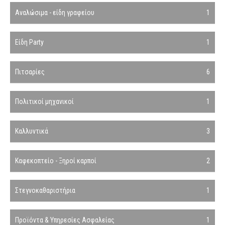
Αναλώσιμα - είδη γραφείου
1
Είδη Party
1
Πιτσαρίες
6
Πολιτικοί μηχανικοί
1
Καλλυντικά
3
Καφεκοπτείο - Ξηροί καρποί
2
Στεγνοκαθαριστήρια
1
Προϊόντα & Υπηρεσίες Ασφαλείας
1