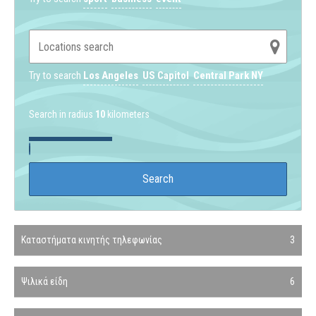
Try to search
Los Angeles
US Capitol
Central Park NY
Search in radius
10
kilometers
Καταστήματα κινητής τηλεφωνίας
3
Ψιλικά είδη
6