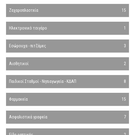
Ζαχαροπλαστεία
15
Ηλεκτρονικό τσιγάρο
1
Εσώρουχα - πιτζάμες
3
Αισθητικοί
2
Παιδικοί Σταθμοί - Νηπιαγωγεία - ΚΔΑΠ
8
Φαρμακεία
15
Ασφαλιστικά γραφεία
7
Είδη ραπτικής
2