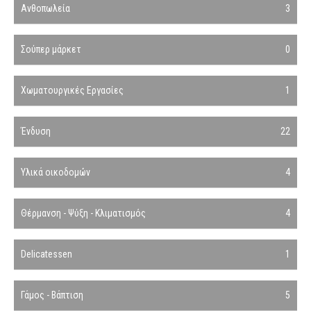
Ανθοπωλεία
3
Σούπερ μάρκετ
0
Χωματουργικές Εργασίες
1
Ένδυση
22
Υλικά οικοδομών
4
Θέρμανση - Ψύξη - Κλιματισμός
4
Delicatessen
1
Γάμος - Βάπτιση
5