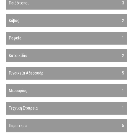
Παιδότοποι
3
Κάβες
2
Ραφεία
1
Κατοικίδια
2
Γυναικεία Αξεσουάρ
5
Μπυραρίες
1
Τεχνική Εταιρεία
1
Περίπτερα
5