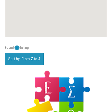
Found
listing
1
Sort by: From Z to A