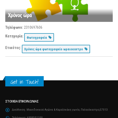
Χρόνος ώρα
Τηλέφωνο:
2310697606
Κατηγορία:
Φωτογραφεία
Ετικέτες:
Χρόνος ώρα φωτογραφείο ωραιοκαστρο
Get in Touch!
ΣΤΟΙΧΕΊΑ ΕΠΙΚΟΙΝΩΝΊΑΣ
Διεύθυνση:
Μακεδονικού Αγώνα & Καραΐσκάκη γωνία, Παλαιόκαστρο,57013
Τηλέφωνο:
6999501100