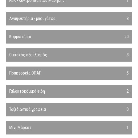
ΚΕΚ - Κέντρο Δια Βίου Μάθησης
1
Αναψυκτήρια - μπουγάτσα
8
Κομμωτήρια
20
Οικιακός εξοπλισμός
3
Πρακτορεία ΟΠΑΠ
5
Γαλακτοκομικά είδη
2
Ταξιδιωτικά γραφεία
0
Μίνι Μάρκετ
1