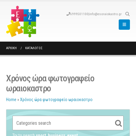
6999501100
|
info@esoraiokastro.gr
ΑΡΧΙΚΉ
ΚΑΤΆΛΟΓΟΣ
Χρόνος ώρα φωτογραφείο
ωραιοκαστρο
Home
»
Χρόνος ώρα φωτογραφείο ωραιοκαστρο
Try to search
sport
business
event