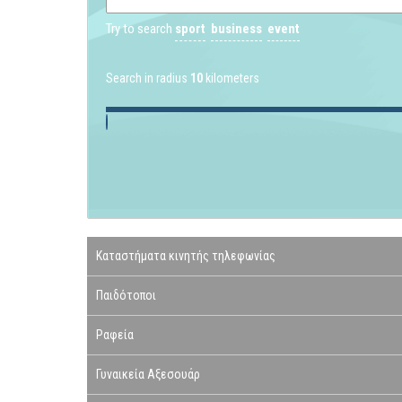
Try to search
sport
business
event
Search in radius
10
kilometers
Καταστήματα κινητής τηλεφωνίας
Παιδότοποι
Ραφεία
Γυναικεία Αξεσουάρ