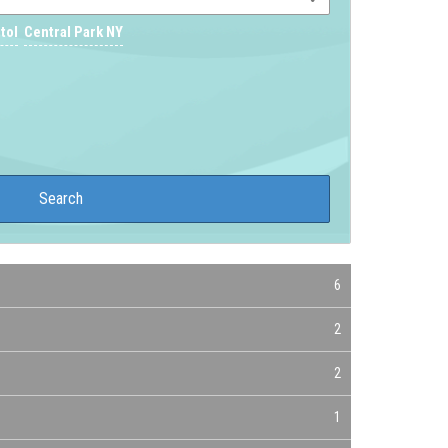
tol
Central Park NY
6
2
2
1