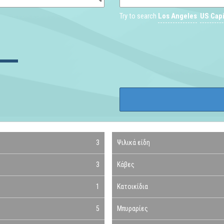
Try to search
Los Angeles
US Capi
3
Ψιλικά είδη
3
Κάβες
1
Κατοικίδια
5
Μπυραρίες