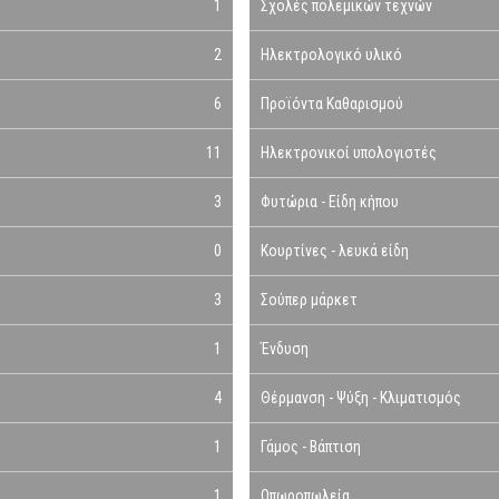
1
Σχολές πολεμικών τεχνών
2
Ηλεκτρολογικό υλικό
6
Προϊόντα Καθαρισμού
11
Ηλεκτρονικοί υπολογιστές
3
Φυτώρια - Είδη κήπου
0
Κουρτίνες - λευκά είδη
3
Σούπερ μάρκετ
1
Ένδυση
4
Θέρμανση - Ψύξη - Κλιματισμός
1
Γάμος - Βάπτιση
1
Οπωροπωλεία