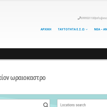
6999501100
|
info@eso
ΑΡΧΙΚΉ
ΤΑΥΤΌΤΗΤΑ Ε.Σ.Ω
ΝΈΑ – Α
ίον ωραιοκαστρο