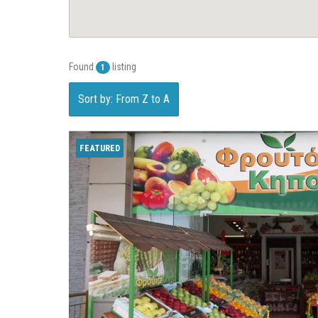
Found
listing
1
Sort by: From Z to A
FEATURED