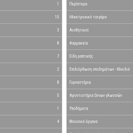
1
Περίπτερα
15
Ηλεκτρονικό τσιγάρο
3
Αισθητικοί
8
Φαρμακεία
7
Είδη ραπτικής
2
Επιδιόρθωση υποδημάτων - Κλειδιά
8
Γυμναστήρια
5
Φροντιστήρια ξένων γλωσσών
1
Υποδήματα
4
Μουσικά όργανα