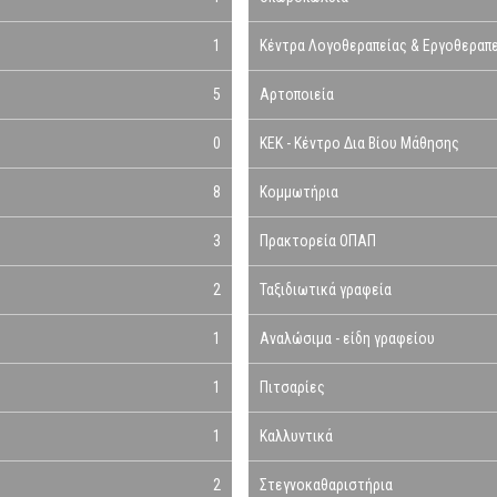
1
Κέντρα Λογοθεραπείας & Εργοθεραπ
5
Αρτοποιεία
0
ΚΕΚ - Κέντρο Δια Βίου Μάθησης
8
Κομμωτήρια
3
Πρακτορεία ΟΠΑΠ
2
Ταξιδιωτικά γραφεία
1
Αναλώσιμα - είδη γραφείου
1
Πιτσαρίες
1
Καλλυντικά
2
Στεγνοκαθαριστήρια