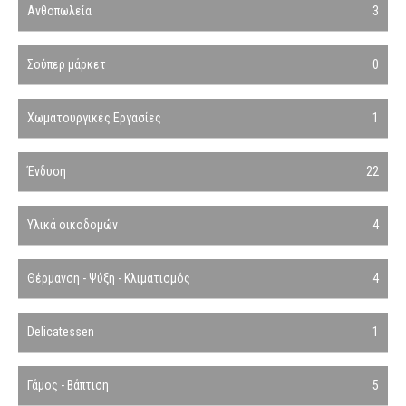
Ανθοπωλεία
3
Σούπερ μάρκετ
0
Χωματουργικές Εργασίες
1
Ένδυση
22
Υλικά οικοδομών
4
Θέρμανση - Ψύξη - Κλιματισμός
4
Delicatessen
1
Γάμος - Βάπτιση
5