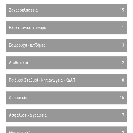
Ζαχαροπλαστεία
15
Ηλεκτρονικό τσιγάρο
1
Εσώρουχα - πιτζάμες
3
Αισθητικοί
2
Παιδικοί Σταθμοί - Νηπιαγωγεία - ΚΔΑΠ
8
Φαρμακεία
15
Ασφαλιστικά γραφεία
7
Είδη ραπτικής
2