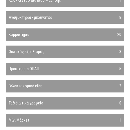
ΚΕΚ - Κέντρο Δια Βίου Μάθησης
1
Αναψυκτήρια - μπουγάτσα
8
Κομμωτήρια
20
Οικιακός εξοπλισμός
3
Πρακτορεία ΟΠΑΠ
5
Γαλακτοκομικά είδη
2
Ταξιδιωτικά γραφεία
0
Μίνι Μάρκετ
1