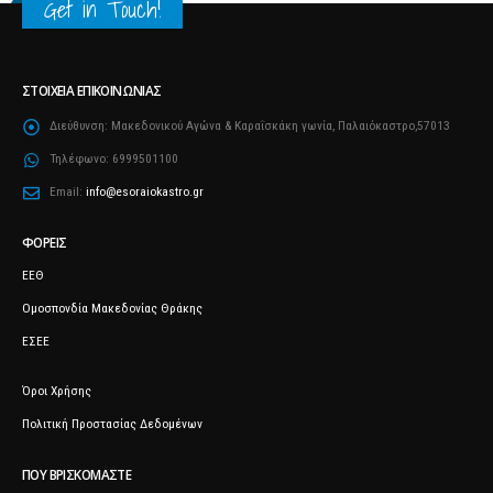
Get in Touch!
ΣΤΟΙΧΕΊΑ ΕΠΙΚΟΙΝΩΝΊΑΣ
Διεύθυνση:
Μακεδονικού Αγώνα & Καραΐσκάκη γωνία, Παλαιόκαστρο,57013
Τηλέφωνο:
6999501100
Email:
info@esoraiokastro.gr
ΦΟΡΕΊΣ
ΕΕΘ
Ομοσπονδία Μακεδονίας Θράκης
ΕΣΕΕ
Όροι Χρήσης
Πολιτική Προστασίας Δεδομένων
ΠΟΥ ΒΡΙΣΚΌΜΑΣΤΕ