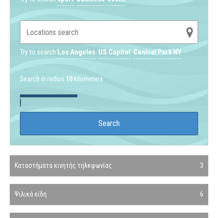
Try to search
Los Angeles
US Capitol
Central Park NY
Search in radius
10
kilometers
Καταστήματα κινητής τηλεφωνίας
3
Ψιλικά είδη
6