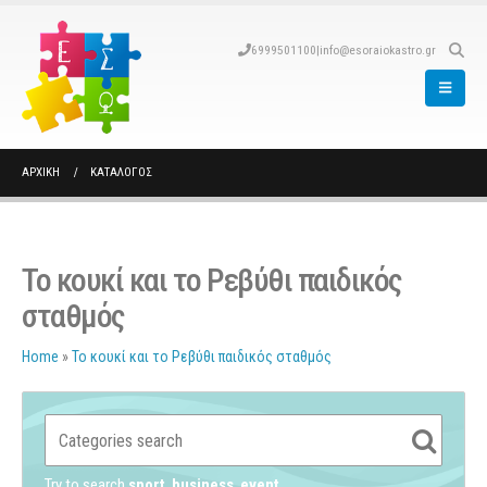
6999501100
|
info@esoraiokastro.gr
ΑΡΧΙΚΉ
ΚΑΤΆΛΟΓΟΣ
Το κουκί και το Ρεβύθι παιδικός
σταθμός
Home
»
Το κουκί και το Ρεβύθι παιδικός σταθμός
Try to search
sport
business
event