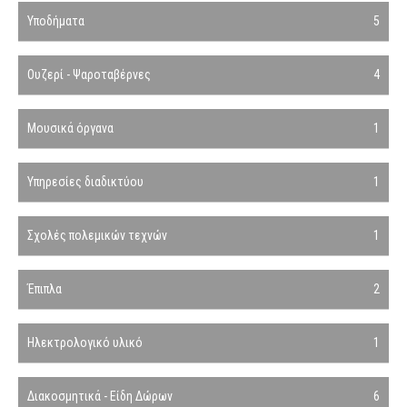
Υποδήματα
5
Ουζερί - Ψαροταβέρνες
4
Μουσικά όργανα
1
Υπηρεσίες διαδικτύου
1
Σχολές πολεμικών τεχνών
1
Έπιπλα
2
Ηλεκτρολογικό υλικό
1
Διακοσμητικά - Είδη Δώρων
6