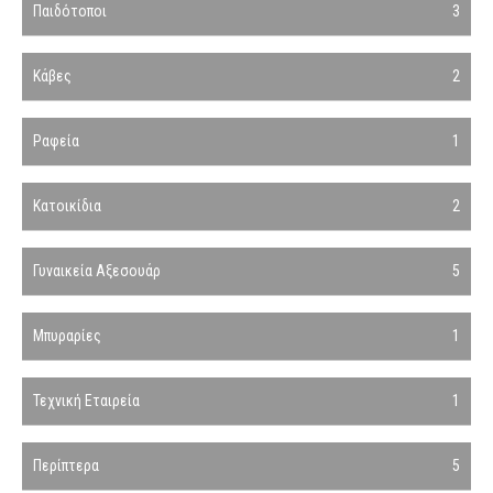
Παιδότοποι
3
Κάβες
2
Ραφεία
1
Κατοικίδια
2
Γυναικεία Αξεσουάρ
5
Μπυραρίες
1
Τεχνική Εταιρεία
1
Περίπτερα
5