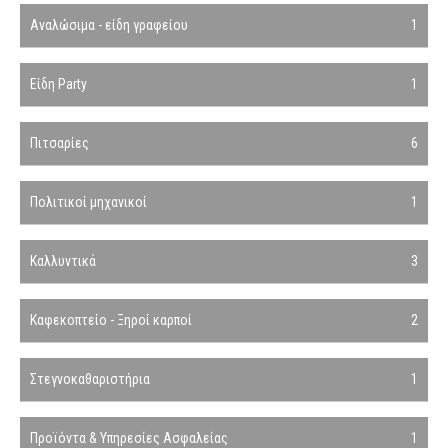
Αναλώσιμα - είδη γραφείου
1
Είδη Party
1
Πιτσαρίες
6
Πολιτικοί μηχανικοί
1
Καλλυντικά
3
Καφεκοπτείο - Ξηροί καρποί
2
Στεγνοκαθαριστήρια
1
Προϊόντα & Υπηρεσίες Ασφαλείας
1