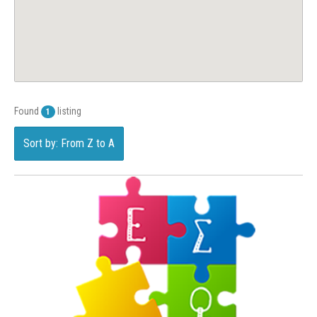
Found
listing
1
Sort by: From Z to A