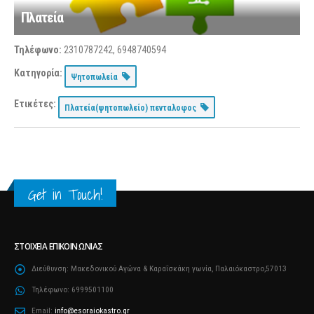
Πλατεία
Τηλέφωνο:
2310787242, 6948740594
Κατηγορία:
Ψητοπωλεία
Ετικέτες:
Πλατεία(ψητοπωλείο) πενταλοφος
Get in Touch!
ΣΤΟΙΧΕΊΑ ΕΠΙΚΟΙΝΩΝΊΑΣ
Διεύθυνση:
Μακεδονικού Αγώνα & Καραΐσκάκη γωνία, Παλαιόκαστρο,57013
Τηλέφωνο:
6999501100
Email:
info@esoraiokastro.gr