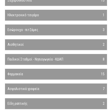
Ζαχαροπλαστεία
15
Ηλεκτρονικό τσιγάρο
1
Εσώρουχα - πιτζάμες
3
Αισθητικοί
2
Παιδικοί Σταθμοί - Νηπιαγωγεία - ΚΔΑΠ
8
Φαρμακεία
15
Ασφαλιστικά γραφεία
7
Είδη ραπτικής
2