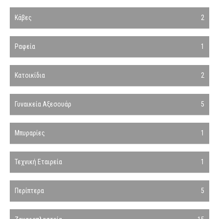
Κάβες
2
Ραφεία
1
Κατοικίδια
2
Γυναικεία Αξεσουάρ
5
Μπυραρίες
1
Τεχνική Εταιρεία
1
Περίπτερα
5