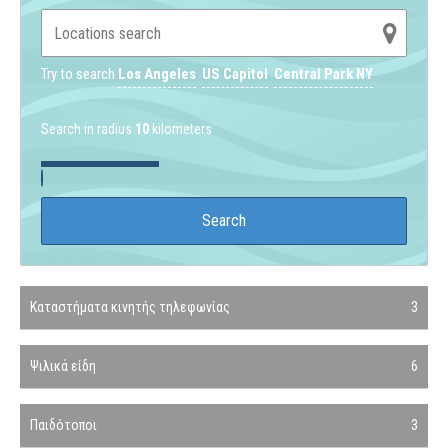
Try to search
Los Angeles
US Capitol
Central Park NY
Search in radius
10
kilometers
Καταστήματα κινητής τηλεφωνίας
3
Ψιλικά είδη
6
Παιδότοποι
3