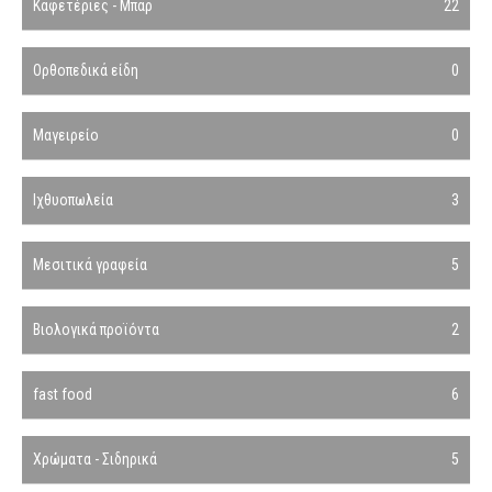
Καφετέριες - Μπαρ
22
Ορθοπεδικά είδη
0
Μαγειρείο
0
Ιχθυοπωλεία
3
Μεσιτικά γραφεία
5
Βιολογικά προϊόντα
2
fast food
6
Χρώματα - Σιδηρικά
5