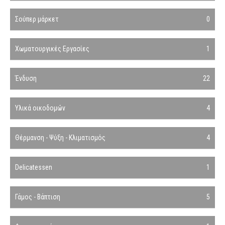
Σούπερ μάρκετ
0
Χωματουργικές Εργασίες
1
Ένδυση
22
Υλικά οικοδομών
4
Θέρμανση - Ψύξη - Κλιματισμός
4
Delicatessen
1
Γάμος - Βάπτιση
5