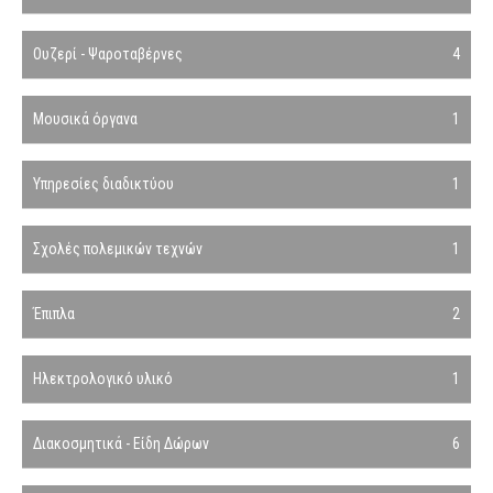
Ουζερί - Ψαροταβέρνες
4
Μουσικά όργανα
1
Υπηρεσίες διαδικτύου
1
Σχολές πολεμικών τεχνών
1
Έπιπλα
2
Ηλεκτρολογικό υλικό
1
Διακοσμητικά - Είδη Δώρων
6