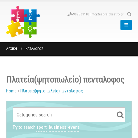
6999501100
|
info@esoraiokastro.gr
ΑΡΧΙΚΉ
ΚΑΤΆΛΟΓΟΣ
Πλατεία(ψητοπωλείο) πενταλοφος
Home
»
Πλατεία(ψητοπωλείο) πενταλοφος
Try to search
sport
business
event