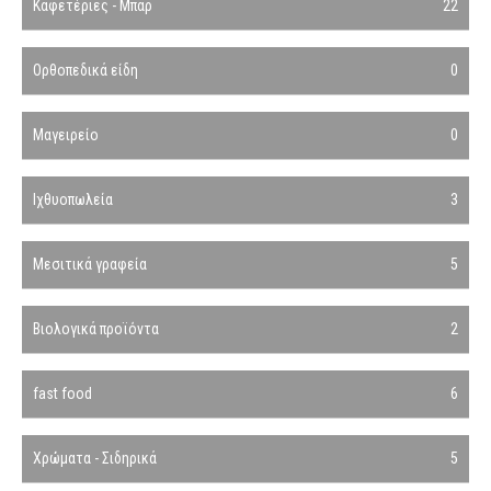
Καφετέριες - Μπαρ
22
Ορθοπεδικά είδη
0
Μαγειρείο
0
Ιχθυοπωλεία
3
Μεσιτικά γραφεία
5
Βιολογικά προϊόντα
2
fast food
6
Χρώματα - Σιδηρικά
5