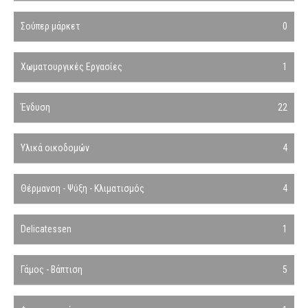
Σούπερ μάρκετ
0
Χωματουργικές Εργασίες
1
Ένδυση
22
Υλικά οικοδομών
4
Θέρμανση - Ψύξη - Κλιματισμός
4
Delicatessen
1
Γάμος - Βάπτιση
5