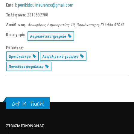
Email:
panikidou.insurance@gmail.com
Τηλέφωνο:
2310697788
Διεύθυνση:
Λεωφόρος Δημοκρατίας 19, Ωραιόκαστρο, Ελλάδα
57013
Κατηγορία:
Ασφαλιστικά γραφεία
Ετικέτες:
Ωραιόκαστρο
Ασφαλιστικό γραφείο
Πανικίδου Ασφάλειες
Get in Touch!
ΣΤΟΙΧΕΊΑ ΕΠΙΚΟΙΝΩΝΊΑΣ