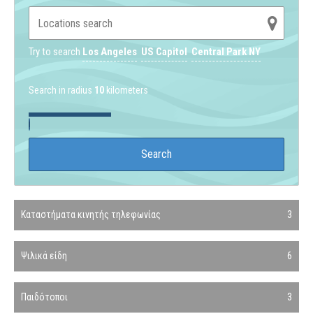
Try to search
Los Angeles
US Capitol
Central Park NY
Search in radius
10
kilometers
Καταστήματα κινητής τηλεφωνίας
3
Ψιλικά είδη
6
Παιδότοποι
3