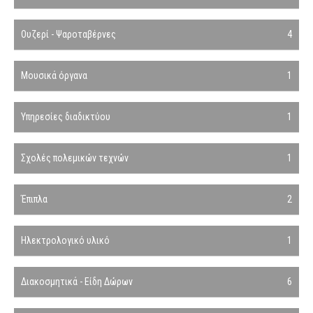
Ουζερί - Ψαροταβέρνες
4
Μουσικά όργανα
1
Υπηρεσίες διαδικτύου
1
Σχολές πολεμικών τεχνών
1
Έπιπλα
2
Ηλεκτρολογικό υλικό
1
Διακοσμητικά - Είδη Δώρων
6