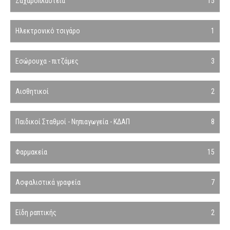
Ζαχαροπλαστεία
15
Ηλεκτρονικό τσιγάρο
1
Εσώρουχα - πιτζάμες
3
Αισθητικοί
2
Παιδικοί Σταθμοί - Νηπιαγωγεία - ΚΔΑΠ
8
Φαρμακεία
15
Ασφαλιστικά γραφεία
7
Είδη ραπτικής
2