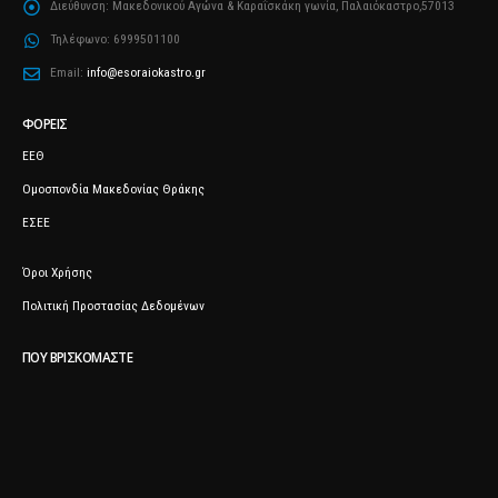
Διεύθυνση:
Μακεδονικού Αγώνα & Καραΐσκάκη γωνία, Παλαιόκαστρο,57013
Τηλέφωνο:
6999501100
Email:
info@esoraiokastro.gr
ΦΟΡΕΊΣ
ΕΕΘ
Ομοσπονδία Μακεδονίας Θράκης
ΕΣΕΕ
Όροι Χρήσης
Πολιτική Προστασίας Δεδομένων
ΠΟΥ ΒΡΙΣΚΌΜΑΣΤΕ