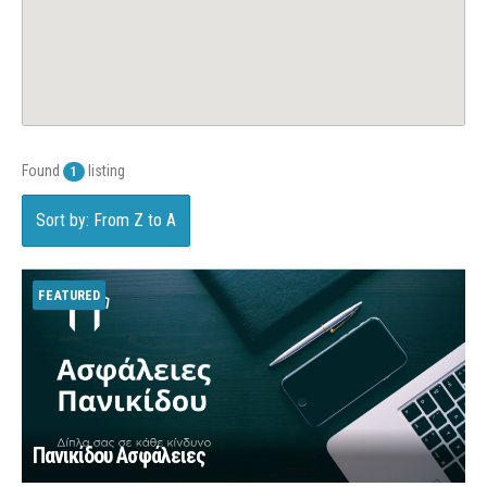
Found
listing
1
Sort by: From Z to A
FEATURED
Πανικίδου Ασφάλειες