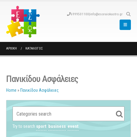
6999501100
|
info@esoraiokastro.gr
ΑΡΧΙΚΉ
ΚΑΤΆΛΟΓΟΣ
Πανικίδου Ασφάλειες
Home
»
Πανικίδου Ασφάλειες
Try to search
sport
business
event