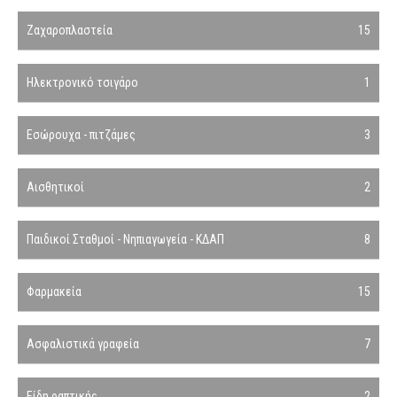
Ζαχαροπλαστεία
15
Ηλεκτρονικό τσιγάρο
1
Εσώρουχα - πιτζάμες
3
Αισθητικοί
2
Παιδικοί Σταθμοί - Νηπιαγωγεία - ΚΔΑΠ
8
Φαρμακεία
15
Ασφαλιστικά γραφεία
7
Είδη ραπτικής
2