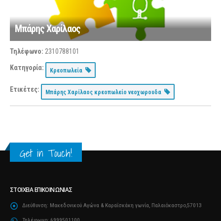
Μπάρης Χαρίλαος
Τηλέφωνο:
2310788101
Κατηγορία:
Κρεοπωλεία
Ετικέτες:
Μπάρης Χαρίλαος κρεοπωλείο νεοχωρουδα
Get in Touch!
ΣΤΟΙΧΕΊΑ ΕΠΙΚΟΙΝΩΝΊΑΣ
Διεύθυνση:
Μακεδονικού Αγώνα & Καραΐσκάκη γωνία, Παλαιόκαστρο,57013
Τηλέφωνο:
6999501100