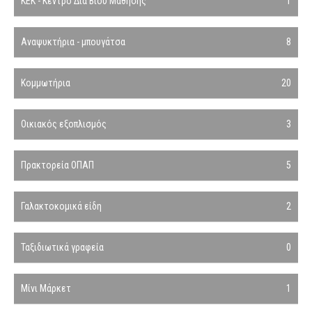
ΚΕΚ - Κέντρο Δια Βίου Μάθησης
1
Αναψυκτήρια - μπουγάτσα
8
Κομμωτήρια
20
Οικιακός εξοπλισμός
3
Πρακτορεία ΟΠΑΠ
5
Γαλακτοκομικά είδη
2
Ταξιδιωτικά γραφεία
0
Μίνι Μάρκετ
1