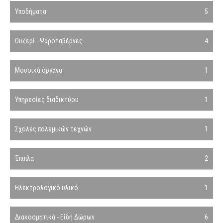
Υποδήματα
5
Ουζερί - Ψαροταβέρνες
4
Μουσικά όργανα
1
Υπηρεσίες διαδικτύου
1
Σχολές πολεμικών τεχνών
1
Έπιπλα
2
Ηλεκτρολογικό υλικό
1
Διακοσμητικά - Είδη Δώρων
6