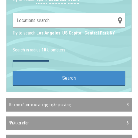
Try to search
Los Angeles
US Capitol
Central Park NY
Search in radius
10
kilometers
Καταστήματα κινητής τηλεφωνίας
3
Ψιλικά είδη
6