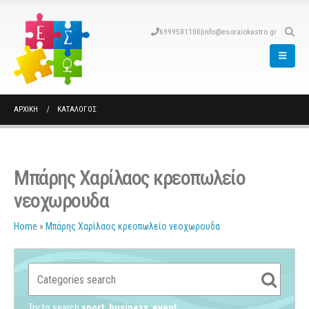
6999501100
|
info@esoraiokastro.gr
ΑΡΧΙΚΉ
ΚΑΤΆΛΟΓΟΣ
Μπάρης Χαρίλαος κρεοπωλείο
νεοχωρουδα
Home
»
Μπάρης Χαρίλαος κρεοπωλείο νεοχωρουδα
Try to search
sport
business
event