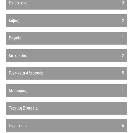
Παιδότοποι
3
Κάβες
2
Ραφεία
1
Κατοικίδια
2
Γυναικεία Αξεσουάρ
5
Μπυραρίες
1
Τεχνική Εταιρεία
1
Περίπτερα
5