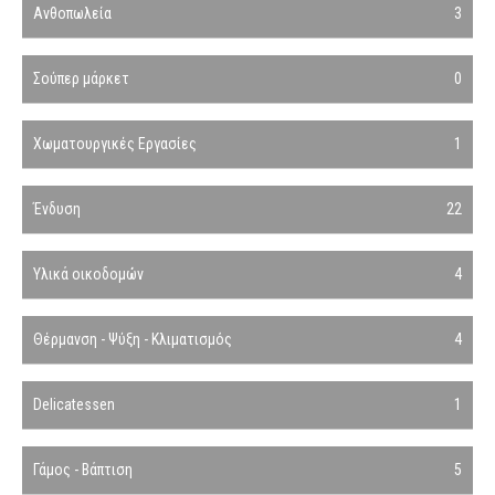
Ανθοπωλεία
3
Σούπερ μάρκετ
0
Χωματουργικές Εργασίες
1
Ένδυση
22
Υλικά οικοδομών
4
Θέρμανση - Ψύξη - Κλιματισμός
4
Delicatessen
1
Γάμος - Βάπτιση
5