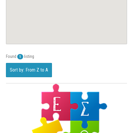
Found
listing
1
Sort by: From Z to A