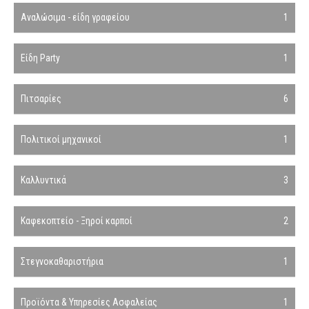
Αναλώσιμα - είδη γραφείου
1
Είδη Party
1
Πιτσαρίες
6
Πολιτικοί μηχανικοί
1
Καλλυντικά
3
Καφεκοπτείο - Ξηροί καρποί
2
Στεγνοκαθαριστήρια
1
Προϊόντα & Υπηρεσίες Ασφαλείας
1