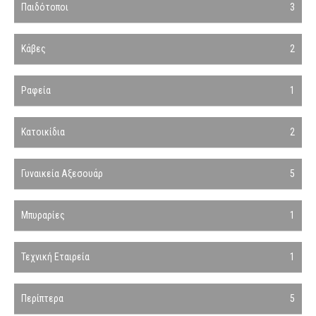
Παιδότοποι
3
Κάβες
2
Ραφεία
1
Κατοικίδια
2
Γυναικεία Αξεσουάρ
5
Μπυραρίες
1
Τεχνική Εταιρεία
1
Περίπτερα
5