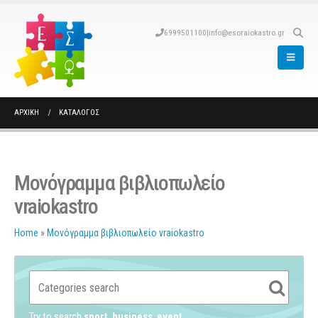
6999501100
|
info@esoraiokastro.gr
ΑΡΧΙΚΉ
ΚΑΤΆΛΟΓΟΣ
Μονόγραμμα βιβλιοπωλείο
vraiokastro
Home
»
Μονόγραμμα βιβλιοπωλείο vraiokastro
Try to search
sport
business
event