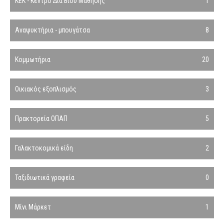
ΚΕΚ - Κέντρο Δια Βίου Μάθησης
1
Αναψυκτήρια - μπουγάτσα
8
Κομμωτήρια
20
Οικιακός εξοπλισμός
3
Πρακτορεία ΟΠΑΠ
5
Γαλακτοκομικά είδη
2
Ταξιδιωτικά γραφεία
0
Μίνι Μάρκετ
1