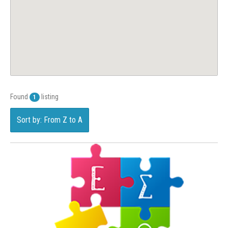
Found
listing
1
Sort by: From Z to A