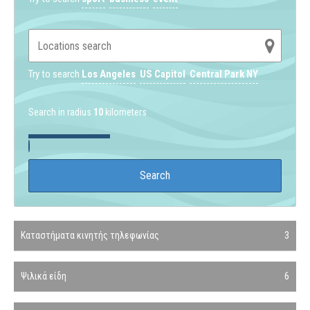
Try to search
Los Angeles
US Capitol
Central Park NY
Search in radius
10
kilometers
Καταστήματα κινητής τηλεφωνίας
3
Ψιλικά είδη
6