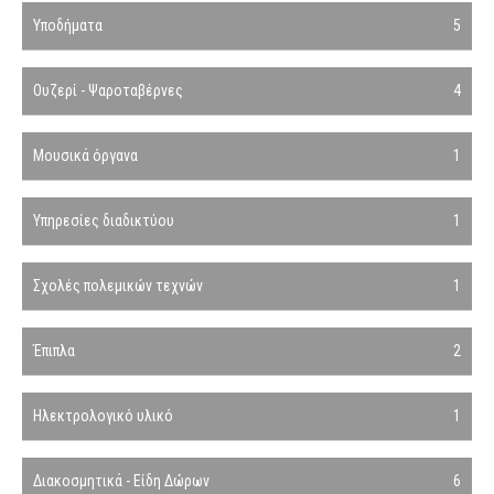
Υποδήματα
5
Ουζερί - Ψαροταβέρνες
4
Μουσικά όργανα
1
Υπηρεσίες διαδικτύου
1
Σχολές πολεμικών τεχνών
1
Έπιπλα
2
Ηλεκτρολογικό υλικό
1
Διακοσμητικά - Είδη Δώρων
6