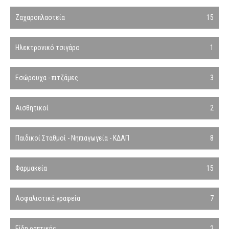
Ζαχαροπλαστεία
15
Ηλεκτρονικό τσιγάρο
1
Εσώρουχα - πιτζάμες
3
Αισθητικοί
2
Παιδικοί Σταθμοί - Νηπιαγωγεία - ΚΔΑΠ
8
Φαρμακεία
15
Ασφαλιστικά γραφεία
7
Είδη ραπτικής
2