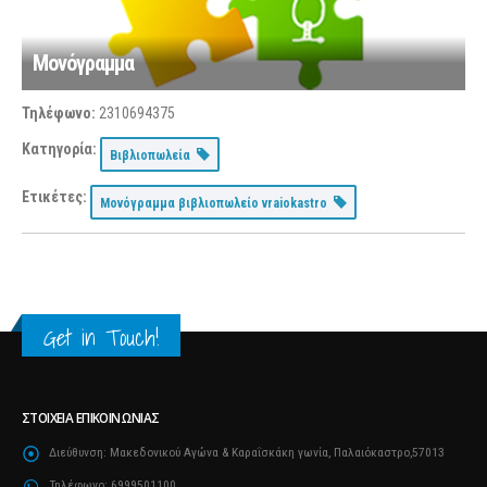
Μονόγραμμα
Τηλέφωνο:
2310694375
Κατηγορία:
Βιβλιοπωλεία
Ετικέτες:
Μονόγραμμα βιβλιοπωλείο vraiokastro
Get in Touch!
ΣΤΟΙΧΕΊΑ ΕΠΙΚΟΙΝΩΝΊΑΣ
Διεύθυνση:
Μακεδονικού Αγώνα & Καραΐσκάκη γωνία, Παλαιόκαστρο,57013
Τηλέφωνο:
6999501100