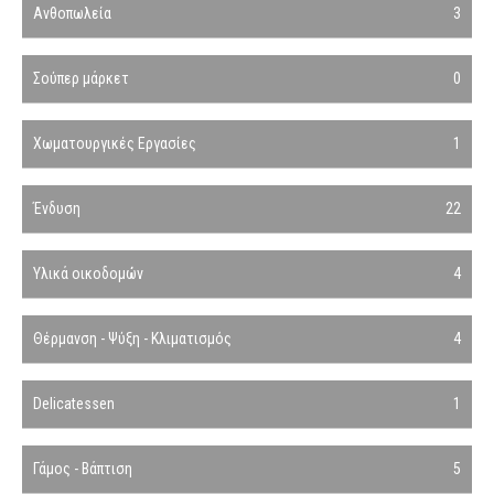
Ανθοπωλεία
3
Σούπερ μάρκετ
0
Χωματουργικές Εργασίες
1
Ένδυση
22
Υλικά οικοδομών
4
Θέρμανση - Ψύξη - Κλιματισμός
4
Delicatessen
1
Γάμος - Βάπτιση
5