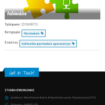
Λαδόκολλα
Τηλέφωνο:
2310698715
Κατηγορία:
Ψητοπωλεία
Ετικέτες:
Λαδόκολλα ψητοπωλείο ωραιοκαστρο
Get in Touch!
ΣΤΟΙΧΕΊΑ ΕΠΙΚΟΙΝΩΝΊΑΣ
Διεύθυνση:
Μακεδονικού Αγώνα & Καραΐσκάκη γωνία, Παλαιόκαστρο,57013
Τηλέφωνο:
6999501100