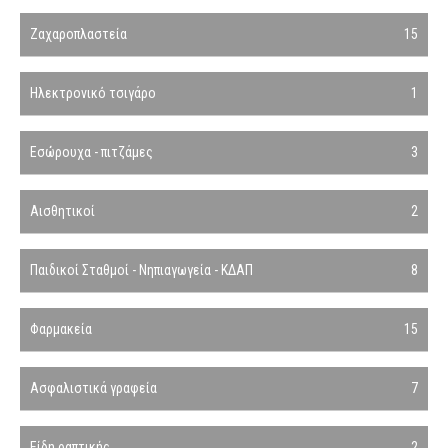
Ζαχαροπλαστεία
15
Ηλεκτρονικό τσιγάρο
1
Εσώρουχα - πιτζάμες
3
Αισθητικοί
2
Παιδικοί Σταθμοί - Νηπιαγωγεία - ΚΔΑΠ
8
Φαρμακεία
15
Ασφαλιστικά γραφεία
7
Είδη ραπτικής
2