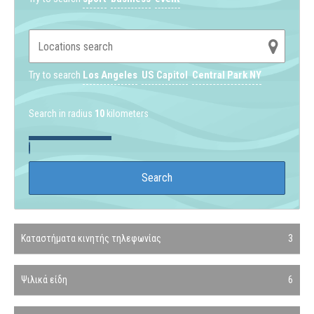
Try to search
Los Angeles
US Capitol
Central Park NY
Search in radius
10
kilometers
Καταστήματα κινητής τηλεφωνίας
3
Ψιλικά είδη
6