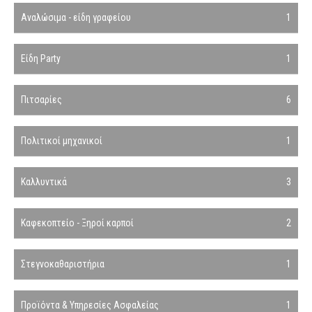
Αναλώσιμα - είδη γραφείου
1
Είδη Party
1
Πιτσαρίες
6
Πολιτικοί μηχανικοί
1
Καλλυντικά
3
Καφεκοπτείο - Ξηροί καρποί
2
Στεγνοκαθαριστήρια
1
Προϊόντα & Υπηρεσίες Ασφαλείας
1