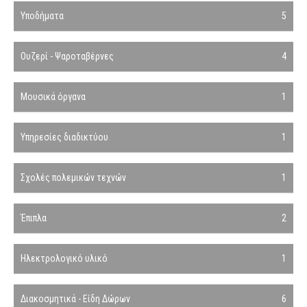
Υποδήματα
5
Ουζερί - Ψαροταβέρνες
4
Μουσικά όργανα
1
Υπηρεσίες διαδικτύου
1
Σχολές πολεμικών τεχνών
1
Έπιπλα
2
Ηλεκτρολογικό υλικό
1
Διακοσμητικά - Είδη Δώρων
6