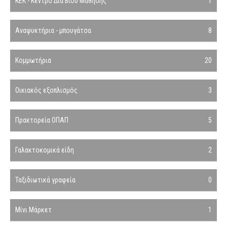
ΚΕΚ - Κέντρο Δια Βίου Μάθησης
1
Αναψυκτήρια - μπουγάτσα
8
Κομμωτήρια
20
Οικιακός εξοπλισμός
3
Πρακτορεία ΟΠΑΠ
5
Γαλακτοκομικά είδη
2
Ταξιδιωτικά γραφεία
0
Μίνι Μάρκετ
1