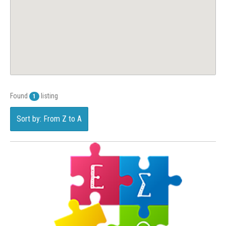
Found
listing
1
Sort by: From Z to A