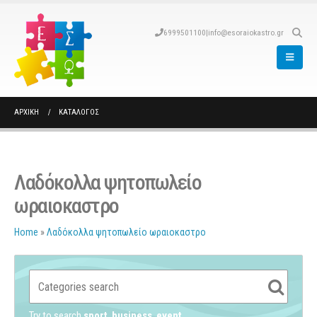
6999501100
|
info@esoraiokastro.gr
ΑΡΧΙΚΉ
ΚΑΤΆΛΟΓΟΣ
Λαδόκολλα ψητοπωλείο
ωραιοκαστρο
Home
»
Λαδόκολλα ψητοπωλείο ωραιοκαστρο
Try to search
sport
business
event