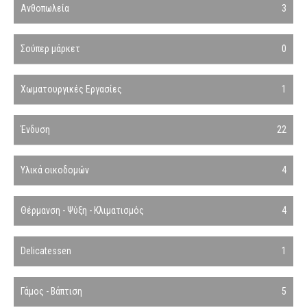
Ανθοπωλεία
3
Σούπερ μάρκετ
0
Χωματουργικές Εργασίες
1
Ένδυση
22
Υλικά οικοδομών
4
Θέρμανση - Ψύξη - Κλιματισμός
4
Delicatessen
1
Γάμος - Βάπτιση
5