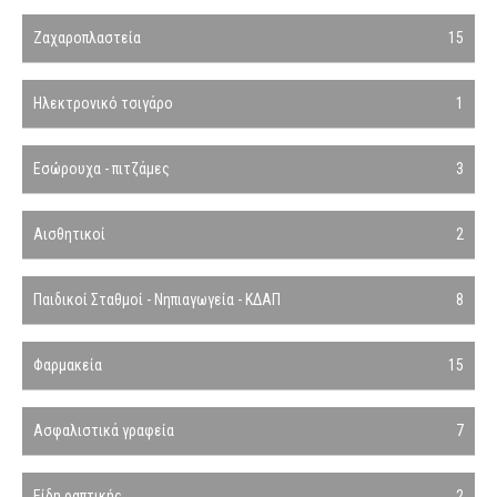
Ζαχαροπλαστεία
15
Ηλεκτρονικό τσιγάρο
1
Εσώρουχα - πιτζάμες
3
Αισθητικοί
2
Παιδικοί Σταθμοί - Νηπιαγωγεία - ΚΔΑΠ
8
Φαρμακεία
15
Ασφαλιστικά γραφεία
7
Είδη ραπτικής
2