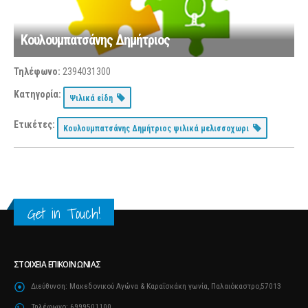
Κουλουμπατσάνης Δημήτριος
Τηλέφωνο:
2394031300
Κατηγορία:
Ψιλικά είδη
Ετικέτες:
Κουλουμπατσάνης Δημήτριος ψιλικά μελισσοχωρι
Get in Touch!
ΣΤΟΙΧΕΊΑ ΕΠΙΚΟΙΝΩΝΊΑΣ
Διεύθυνση:
Μακεδονικού Αγώνα & Καραΐσκάκη γωνία, Παλαιόκαστρο,57013
Τηλέφωνο:
6999501100