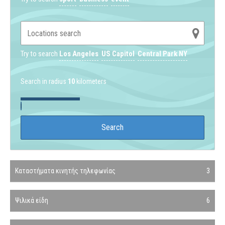
Try to search
Los Angeles
US Capitol
Central Park NY
Search in radius
10
kilometers
Καταστήματα κινητής τηλεφωνίας
3
Ψιλικά είδη
6