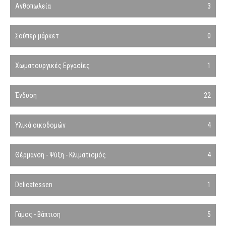
Ανθοπωλεία
3
Σούπερ μάρκετ
0
Χωματουργικές Εργασίες
1
Ένδυση
22
Υλικά οικοδομών
4
Θέρμανση - Ψύξη - Κλιματισμός
4
Delicatessen
1
Γάμος - Βάπτιση
5