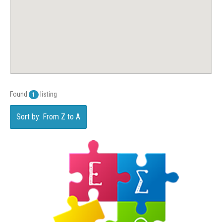
Found
listing
1
Sort by: From Z to A