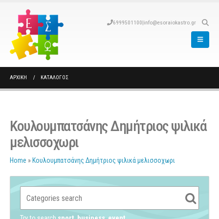
6999501100
|
info@esoraiokastro.gr
ΑΡΧΙΚΉ
ΚΑΤΆΛΟΓΟΣ
Κουλουμπατσάνης Δημήτριος ψιλικά
μελισσοχωρι
Home
»
Κουλουμπατσάνης Δημήτριος ψιλικά μελισσοχωρι
Try to search
sport
business
event