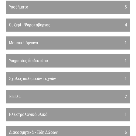
Υποδήματα
5
Ουζερί - Ψαροταβέρνες
4
Μουσικά όργανα
1
Υπηρεσίες διαδικτύου
1
Σχολές πολεμικών τεχνών
1
Έπιπλα
2
Ηλεκτρολογικό υλικό
1
Διακοσμητικά - Είδη Δώρων
6