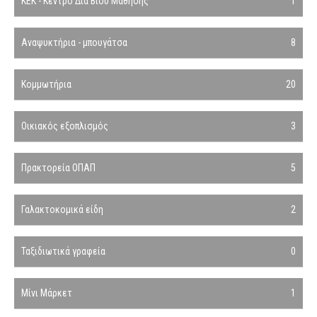
ΚΕΚ - Κέντρο Δια Βίου Μάθησης
1
Αναψυκτήρια - μπουγάτσα
8
Κομμωτήρια
20
Οικιακός εξοπλισμός
3
Πρακτορεία ΟΠΑΠ
5
Γαλακτοκομικά είδη
2
Ταξιδιωτικά γραφεία
0
Μίνι Μάρκετ
1