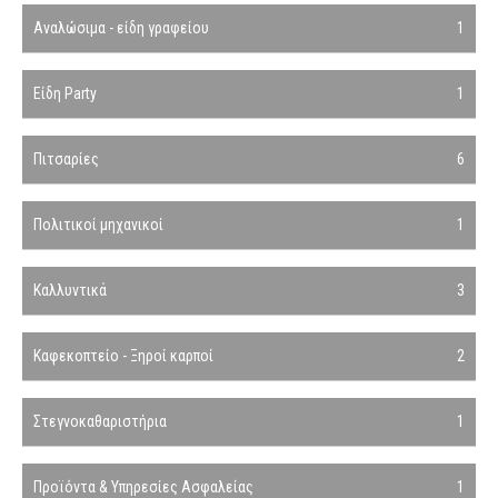
Αναλώσιμα - είδη γραφείου
1
Είδη Party
1
Πιτσαρίες
6
Πολιτικοί μηχανικοί
1
Καλλυντικά
3
Καφεκοπτείο - Ξηροί καρποί
2
Στεγνοκαθαριστήρια
1
Προϊόντα & Υπηρεσίες Ασφαλείας
1