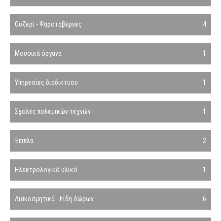
Ουζερί - Ψαροταβέρνες
4
Μουσικά όργανα
1
Υπηρεσίες διαδικτύου
1
Σχολές πολεμικών τεχνών
1
Έπιπλα
2
Ηλεκτρολογικό υλικό
1
Διακοσμητικά - Είδη Δώρων
6