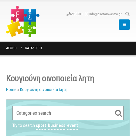
6999501100
|
info@esoraiokastro.gr
ΑΡΧΙΚΉ
ΚΑΤΆΛΟΓΟΣ
Κουγιούνη οινοποιεία λητη
Home
»
Κουγιούνη οινοποιεία λητη
Try to search
sport
business
event