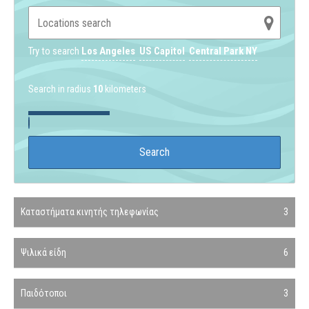
Try to search
Los Angeles
US Capitol
Central Park NY
Search in radius
10
kilometers
Καταστήματα κινητής τηλεφωνίας
3
Ψιλικά είδη
6
Παιδότοποι
3