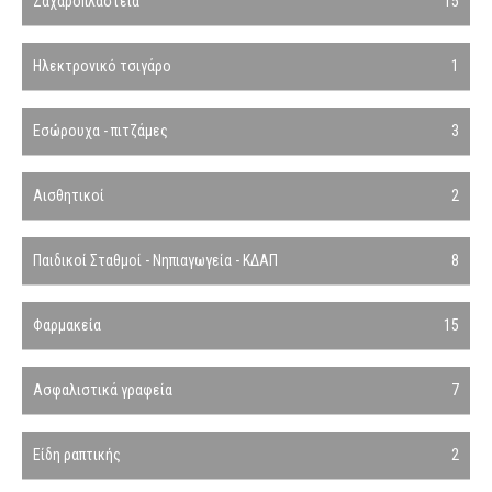
Ζαχαροπλαστεία
15
Ηλεκτρονικό τσιγάρο
1
Εσώρουχα - πιτζάμες
3
Αισθητικοί
2
Παιδικοί Σταθμοί - Νηπιαγωγεία - ΚΔΑΠ
8
Φαρμακεία
15
Ασφαλιστικά γραφεία
7
Είδη ραπτικής
2