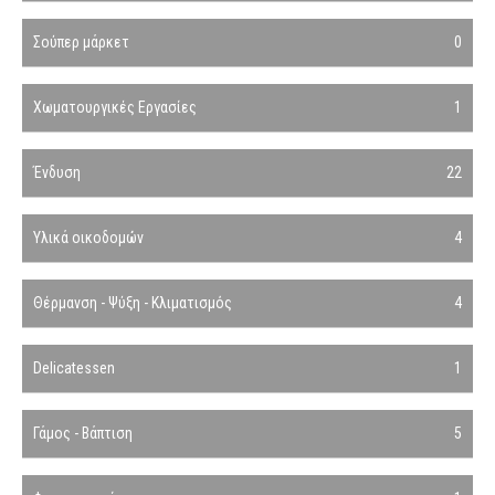
Σούπερ μάρκετ
0
Χωματουργικές Εργασίες
1
Ένδυση
22
Υλικά οικοδομών
4
Θέρμανση - Ψύξη - Κλιματισμός
4
Delicatessen
1
Γάμος - Βάπτιση
5