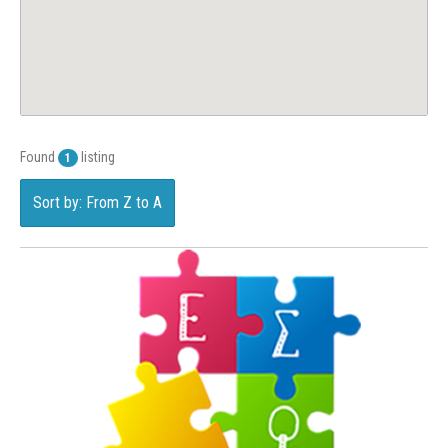
Found
listing
1
Sort by: From Z to A