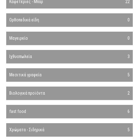
Καφετέριες - Μπαρ
22
Ορθοπεδικά είδη
0
Μαγειρείο
0
Ιχθυοπωλεία
3
Μεσιτικά γραφεία
5
Βιολογικά προϊόντα
2
fast food
6
Χρώματα - Σιδηρικά
5