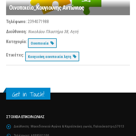
Οινοποιείο_Κουγιούνης Αντώνιος
Τηλέφωνο:
2394071988
Διεύθυνση:
Νικολάου Πλαστήρα 38, Λητή
Κατηγορία:
Οινοποιεία
Ετικέτες:
Κουγιούνη οινοποιεία λητη
Get in Touch!
ΣΤΟΙΧΕΊΑ ΕΠΙΚΟΙΝΩΝΊΑΣ
Διεύθυνση:
Μακεδονικού Αγώνα & Καραΐσκάκη γωνία, Παλαιόκαστρο,57013
Τηλέφωνο:
6999501100