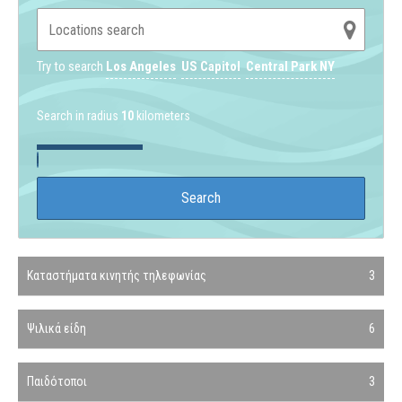
Try to search
Los Angeles
US Capitol
Central Park NY
Search in radius
10
kilometers
Καταστήματα κινητής τηλεφωνίας
3
Ψιλικά είδη
6
Παιδότοποι
3