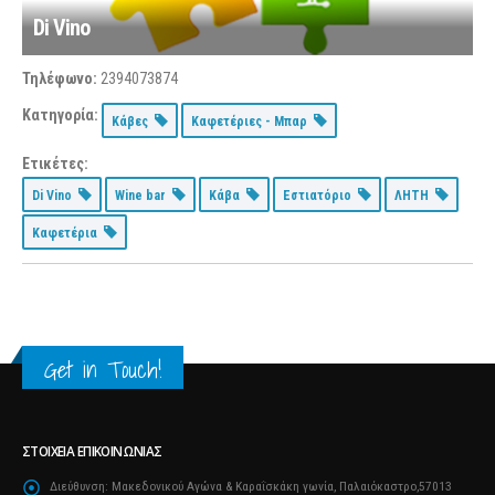
Di Vino
Τηλέφωνο:
2394073874
Κατηγορία:
Κάβες
Καφετέριες - Μπαρ
Ετικέτες:
Di Vino
Wine bar
Κάβα
Εστιατόριο
ΛΗΤΗ
Καφετέρια
Get in Touch!
ΣΤΟΙΧΕΊΑ ΕΠΙΚΟΙΝΩΝΊΑΣ
Διεύθυνση:
Μακεδονικού Αγώνα & Καραΐσκάκη γωνία, Παλαιόκαστρο,57013