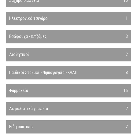
Ζαχαροπλαστεία
15
Ηλεκτρονικό τσιγάρο
1
Εσώρουχα - πιτζάμες
3
Αισθητικοί
2
Παιδικοί Σταθμοί - Νηπιαγωγεία - ΚΔΑΠ
8
Φαρμακεία
15
Ασφαλιστικά γραφεία
7
Είδη ραπτικής
2