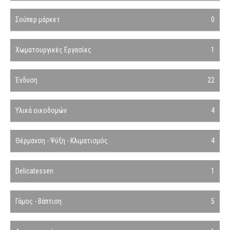
Σούπερ μάρκετ
0
Χωματουργικές Εργασίες
1
Ένδυση
22
Υλικά οικοδομών
4
Θέρμανση - Ψύξη - Κλιματισμός
4
Delicatessen
1
Γάμος - Βάπτιση
5