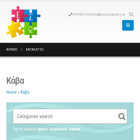
6999501100
|
info@esoraiokastro.gr
ΑΡΧΙΚΉ
ΚΑΤΆΛΟΓΟΣ
Κάβα
Home
»
Κάβα
Try to search
sport
business
event