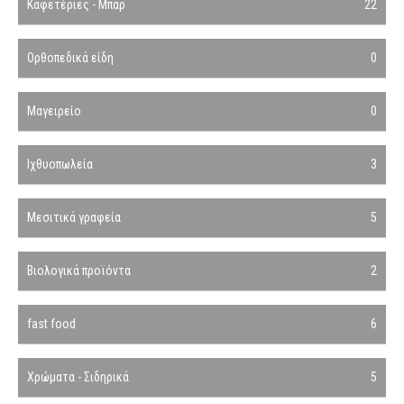
Καφετέριες - Μπαρ
22
Ορθοπεδικά είδη
0
Μαγειρείο
0
Ιχθυοπωλεία
3
Μεσιτικά γραφεία
5
Βιολογικά προϊόντα
2
fast food
6
Χρώματα - Σιδηρικά
5