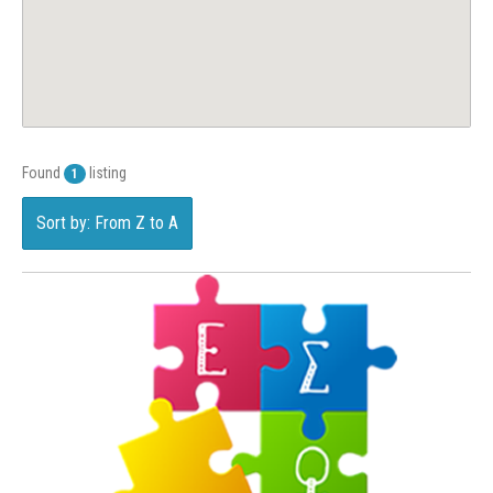
Found
listing
1
Sort by: From Z to A