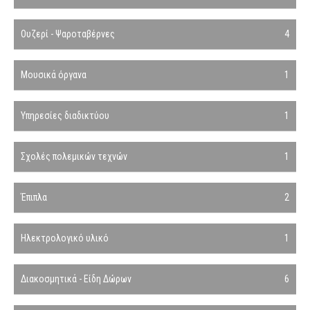
Ουζερί - Ψαροταβέρνες
4
Μουσικά όργανα
1
Υπηρεσίες διαδικτύου
1
Σχολές πολεμικών τεχνών
1
Έπιπλα
2
Ηλεκτρολογικό υλικό
1
Διακοσμητικά - Είδη Δώρων
6