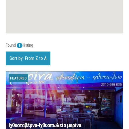
Found
listing
1
Sort by: From Z to A
FEATURED
Ιχθυοταβέρνα-Ιχθυοπωλείο μαρίνα