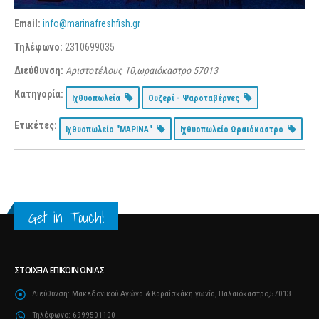
Email:
info@marinafreshfish.gr
Τηλέφωνο:
2310699035
Διεύθυνση:
Αριστοτέλους 10,ωραιόκαστρο
57013
Κατηγορία:
Ιχθυοπωλεία
Ουζερί - Ψαροταβέρνες
Ετικέτες:
Ιχθυοπωλείο "ΜΑΡΙΝΑ"
Ιχθυοπωλείο Ωραιόκαστρο
Get in Touch!
ΣΤΟΙΧΕΊΑ ΕΠΙΚΟΙΝΩΝΊΑΣ
Διεύθυνση:
Μακεδονικού Αγώνα & Καραΐσκάκη γωνία, Παλαιόκαστρο,57013
Τηλέφωνο:
6999501100