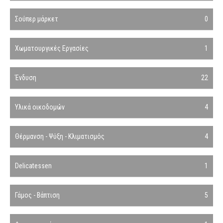
Σούπερ μάρκετ
0
Χωματουργικές Εργασίες
1
Ένδυση
22
Υλικά οικοδομών
4
Θέρμανση - Ψύξη - Κλιματισμός
4
Delicatessen
1
Γάμος - Βάπτιση
5