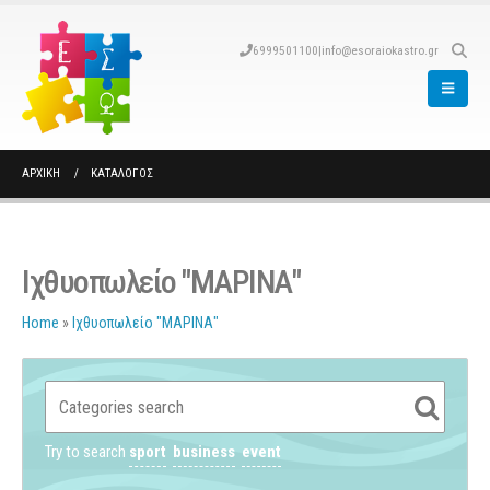
6999501100
|
info@esoraiokastro.gr
ΑΡΧΙΚΉ
ΚΑΤΆΛΟΓΟΣ
Ιχθυοπωλείο "ΜΑΡΙΝΑ"
Home
»
Ιχθυοπωλείο "ΜΑΡΙΝΑ"
Try to search
sport
business
event