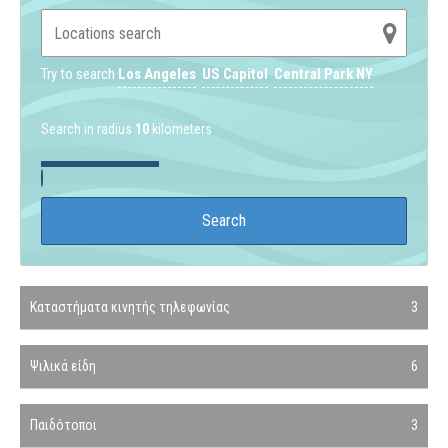
Try to search
Los Angeles
US Capitol
Central Park NY
Search in radius
10
kilometers
Καταστήματα κινητής τηλεφωνίας
3
Ψιλικά είδη
6
Παιδότοποι
3