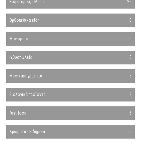
Καφετέριες - Μπαρ
22
Ορθοπεδικά είδη
0
Μαγειρείο
0
Ιχθυοπωλεία
3
Μεσιτικά γραφεία
5
Βιολογικά προϊόντα
2
fast food
6
Χρώματα - Σιδηρικά
5