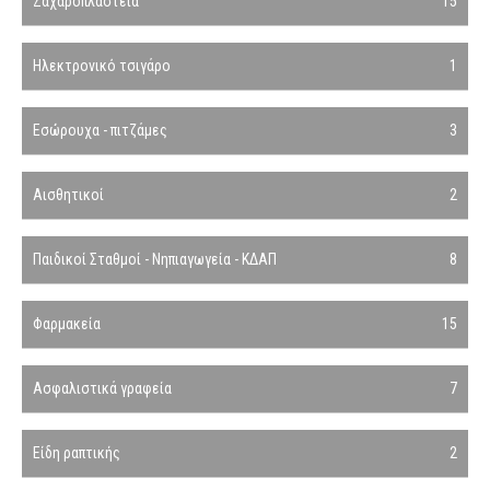
Ζαχαροπλαστεία
15
Ηλεκτρονικό τσιγάρο
1
Εσώρουχα - πιτζάμες
3
Αισθητικοί
2
Παιδικοί Σταθμοί - Νηπιαγωγεία - ΚΔΑΠ
8
Φαρμακεία
15
Ασφαλιστικά γραφεία
7
Είδη ραπτικής
2