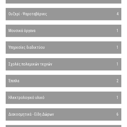
Ουζερί - Ψαροταβέρνες
4
Μουσικά όργανα
1
Υπηρεσίες διαδικτύου
1
Σχολές πολεμικών τεχνών
1
Έπιπλα
2
Ηλεκτρολογικό υλικό
1
Διακοσμητικά - Είδη Δώρων
6