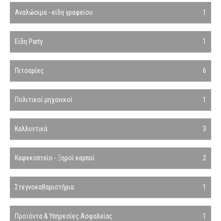
Αναλώσιμα - είδη γραφείου
1
Είδη Party
1
Πιτσαρίες
6
Πολιτικοί μηχανικοί
1
Καλλυντικά
3
Καφεκοπτείο - Ξηροί καρποί
2
Στεγνοκαθαριστήρια
1
Προϊόντα & Υπηρεσίες Ασφαλείας
1