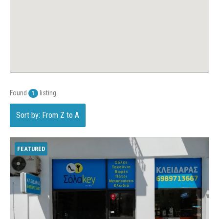
Found
listing
1
Sort by: From Z to A
FEATURED