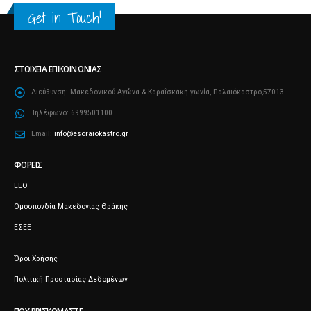
Get in Touch!
ΣΤΟΙΧΕΊΑ ΕΠΙΚΟΙΝΩΝΊΑΣ
Διεύθυνση:
Μακεδονικού Αγώνα & Καραΐσκάκη γωνία, Παλαιόκαστρο,57013
Τηλέφωνο:
6999501100
Email:
info@esoraiokastro.gr
ΦΟΡΕΊΣ
ΕΕΘ
Ομοσπονδία Μακεδονίας Θράκης
ΕΣΕΕ
Όροι Χρήσης
Πολιτική Προστασίας Δεδομένων
ΠΟΥ ΒΡΙΣΚΌΜΑΣΤΕ