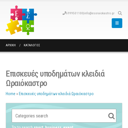
6999501100
|
info@esoraiokastro.gr
ΑΡΧΙΚΉ
ΚΑΤΆΛΟΓΟΣ
Επισκευές υποδημάτων κλειδιά
Ωραιόκαστρο
Home
»
Επισκευές υποδημάτων κλειδιά Ωραιόκαστρο
Try to search
sport
business
event