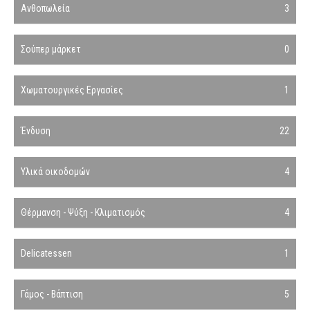
Ανθοπωλεία
3
Σούπερ μάρκετ
0
Χωματουργικές Εργασίες
1
Ένδυση
22
Υλικά οικοδομών
4
Θέρμανση - Ψύξη - Κλιματισμός
4
Delicatessen
1
Γάμος - Βάπτιση
5