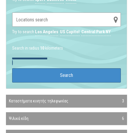
Try to search
Los Angeles
US Capitol
Central Park NY
Search in radius
10
kilometers
Καταστήματα κινητής τηλεφωνίας
3
Ψιλικά είδη
6