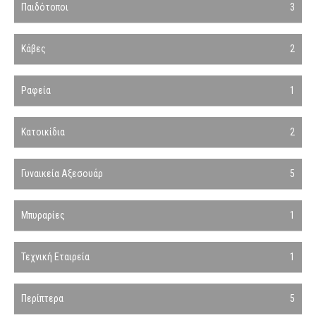
Παιδότοποι
3
Κάβες
2
Ραφεία
1
Κατοικίδια
2
Γυναικεία Αξεσουάρ
5
Μπυραρίες
1
Τεχνική Εταιρεία
1
Περίπτερα
5