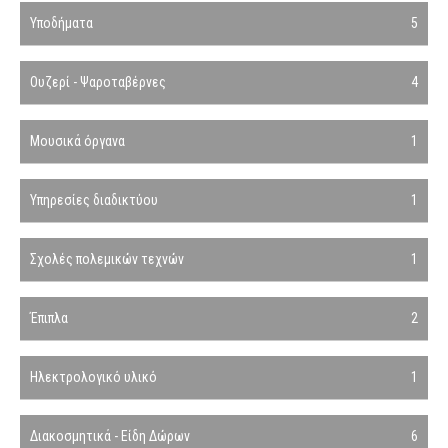
Υποδήματα
5
Ουζερί - Ψαροταβέρνες
4
Μουσικά όργανα
1
Υπηρεσίες διαδικτύου
1
Σχολές πολεμικών τεχνών
1
Έπιπλα
2
Ηλεκτρολογικό υλικό
1
Διακοσμητικά - Είδη Δώρων
6