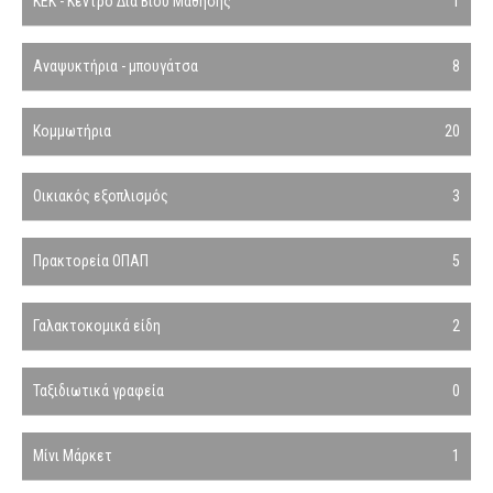
ΚΕΚ - Κέντρο Δια Βίου Μάθησης
1
Αναψυκτήρια - μπουγάτσα
8
Κομμωτήρια
20
Οικιακός εξοπλισμός
3
Πρακτορεία ΟΠΑΠ
5
Γαλακτοκομικά είδη
2
Ταξιδιωτικά γραφεία
0
Μίνι Μάρκετ
1