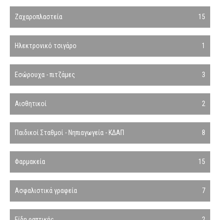
Ζαχαροπλαστεία
15
Ηλεκτρονικό τσιγάρο
1
Εσώρουχα - πιτζάμες
3
Αισθητικοί
2
Παιδικοί Σταθμοί - Νηπιαγωγεία - ΚΔΑΠ
8
Φαρμακεία
15
Ασφαλιστικά γραφεία
7
Είδη ραπτικής
2