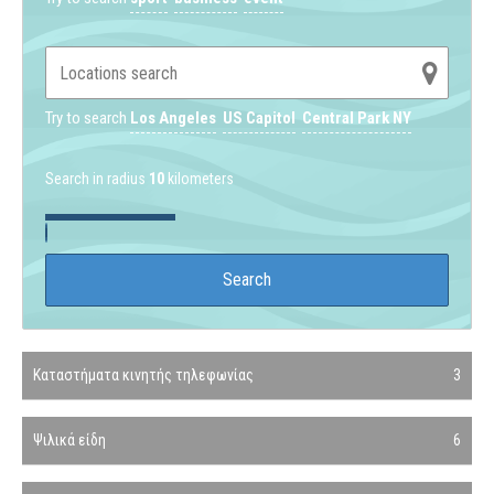
Try to search
Los Angeles
US Capitol
Central Park NY
Search in radius
10
kilometers
Καταστήματα κινητής τηλεφωνίας
3
Ψιλικά είδη
6