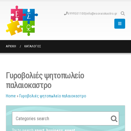
6999501100
|
info@esoraiokastro.gr
ΑΡΧΙΚΉ
ΚΑΤΆΛΟΓΟΣ
Γυροβολιές ψητοπωλείο
παλαιοκαστρο
Home
»
Γυροβολιές ψητοπωλείο παλαιοκαστρο
Try to search
sport
business
event