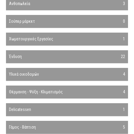
Ανθοπωλεία
3
Σούπερ μάρκετ
0
Χωματουργικές Εργασίες
1
Ένδυση
22
Υλικά οικοδομών
4
Θέρμανση - Ψύξη - Κλιματισμός
4
Delicatessen
1
Γάμος - Βάπτιση
5