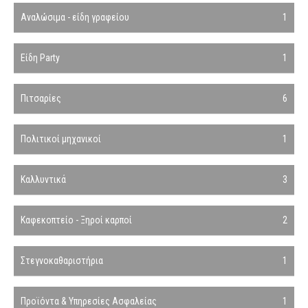
Αναλώσιμα - είδη γραφείου
1
Είδη Party
1
Πιτσαρίες
6
Πολιτικοί μηχανικοί
1
Καλλυντικά
3
Καφεκοπτείο - Ξηροί καρποί
2
Στεγνοκαθαριστήρια
1
Προϊόντα & Υπηρεσίες Ασφαλείας
1