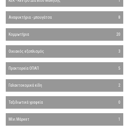
ΚΕΚ - Κέντρο Δια Βίου Μάθησης
1
Αναψυκτήρια - μπουγάτσα
8
Κομμωτήρια
20
Οικιακός εξοπλισμός
3
Πρακτορεία ΟΠΑΠ
5
Γαλακτοκομικά είδη
2
Ταξιδιωτικά γραφεία
0
Μίνι Μάρκετ
1