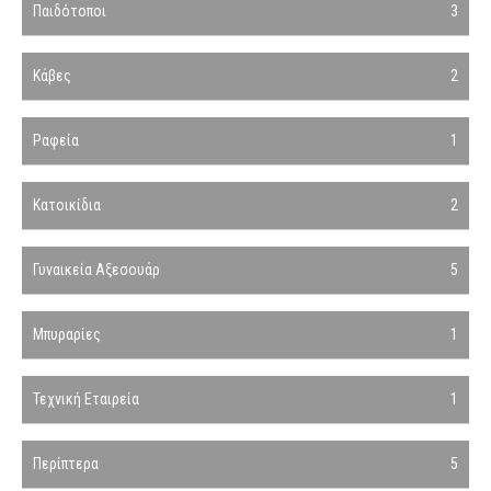
Παιδότοποι
3
Κάβες
2
Ραφεία
1
Κατοικίδια
2
Γυναικεία Αξεσουάρ
5
Μπυραρίες
1
Τεχνική Εταιρεία
1
Περίπτερα
5