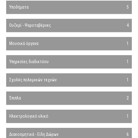
Υποδήματα
5
Ουζερί - Ψαροταβέρνες
4
Μουσικά όργανα
1
Υπηρεσίες διαδικτύου
1
Σχολές πολεμικών τεχνών
1
Έπιπλα
2
Ηλεκτρολογικό υλικό
1
Διακοσμητικά - Είδη Δώρων
6