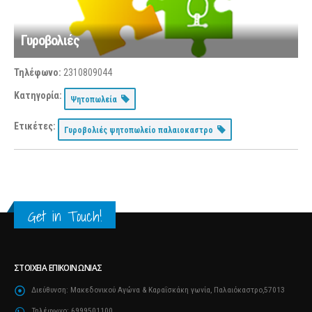
Γυροβολιές
Τηλέφωνο:
2310809044
Κατηγορία:
Ψητοπωλεία
Ετικέτες:
Γυροβολιές ψητοπωλείο παλαιοκαστρο
Get in Touch!
ΣΤΟΙΧΕΊΑ ΕΠΙΚΟΙΝΩΝΊΑΣ
Διεύθυνση:
Μακεδονικού Αγώνα & Καραΐσκάκη γωνία, Παλαιόκαστρο,57013
Τηλέφωνο:
6999501100