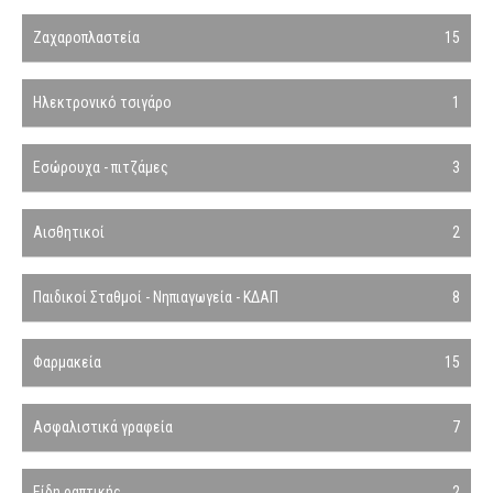
Ζαχαροπλαστεία
15
Ηλεκτρονικό τσιγάρο
1
Εσώρουχα - πιτζάμες
3
Αισθητικοί
2
Παιδικοί Σταθμοί - Νηπιαγωγεία - ΚΔΑΠ
8
Φαρμακεία
15
Ασφαλιστικά γραφεία
7
Είδη ραπτικής
2