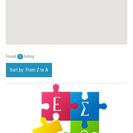
Found
listing
1
Sort by: From Z to A