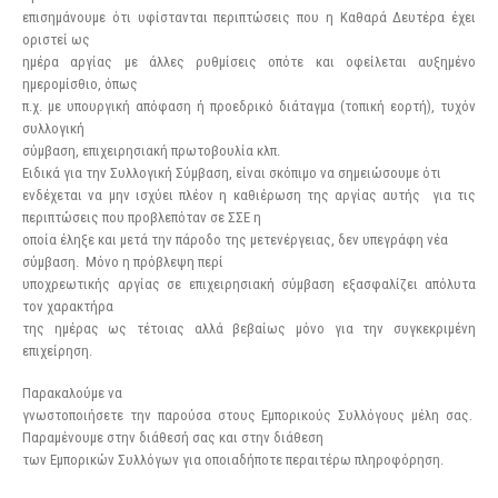
επισημάνουμε ότι υφίστανται περιπτώσεις που η Καθαρά Δευτέρα έχει
οριστεί ως
ημέρα αργίας με άλλες ρυθμίσεις οπότε και οφείλεται αυξημένο
ημερομίσθιο, όπως
π.χ. με υπουργική απόφαση ή προεδρικό διάταγμα (τοπική εορτή), τυχόν
συλλογική
σύμβαση, επιχειρησιακή πρωτοβουλία κλπ.
Ειδικά για την Συλλογική Σύμβαση, είναι σκόπιμο να σημειώσουμε ότι
ενδέχεται να μην ισχύει πλέον η καθιέρωση της αργίας αυτής για τις
περιπτώσεις που προβλεπόταν σε ΣΣΕ η
οποία έληξε και μετά την πάροδο της μετενέργειας, δεν υπεγράφη νέα
σύμβαση. Μόνο η πρόβλεψη περί
υποχρεωτικής αργίας σε επιχειρησιακή σύμβαση εξασφαλίζει απόλυτα
τον χαρακτήρα
της ημέρας ως τέτοιας αλλά βεβαίως μόνο για την συγκεκριμένη
επιχείρηση.
Παρακαλούμε να
γνωστοποιήσετε την παρούσα στους Εμπορικούς Συλλόγους μέλη σας.
Παραμένουμε στην διάθεσή σας και στην διάθεση
των Εμπορικών Συλλόγων για οποιαδήποτε περαιτέρω πληροφόρηση.