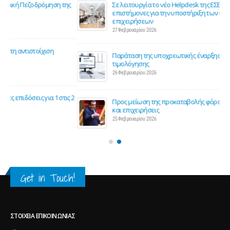
Get in Touch!
ΣΤΟΙΧΕΊΑ ΕΠΙΚΟΙΝΩΝΊΑΣ
Διεύθυνση:
Μακεδονικού Αγώνα & Καραΐσκάκη γωνία, Παλαιόκαστρο,57013
Τηλέφωνο:
6999501100
Email:
info@esoraiokastro.gr
ΦΟΡΕΊΣ
ΕΕΘ
Ομοσπονδία Μακεδονίας Θράκης
ΕΣΕΕ