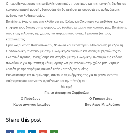
Ο παραδειγματισμός της επιβολής αυστηρών προστίμων και της ποινικής δίωξης σε
κακουργηματική μορφή , θεωρούμε ότι θα μειώσει τα ποσοστά της αυξανόμενης
άνθισης του λαθρεμπορίου.
Βοηθήστε, έναν σημαντικό κλάδο για την Ελληνική Οικονομία να επιβιώσει και να
επιφέρει τους διαφυγόντες φόρους, ως έσοδα στα ταμεία του κράτους μας. Βοηθήστε,
τους επαγγελματίες της χώρας, να παραμείνουν υγιείς. Προστατέψτε τους
καταναλωτές!!!
Εμείς ως Ένωση Καπνοπωλών, Ψιλικών και Περιπτέρων Μακεδονίας με έδρα τη
Θεσσαλονίκη, πιστεύουμε στην Ελληνική Δικαιοσύνη και στους Κυβερνώντες το
Ελληνικό Κράτος, ενισχύουμε και στηρίζουμε την Ελληνική Οικονομία ως κλάδος,
παλεύουμε για την πάταξη κάθε μορφής λαθρεμπορίου στην χώρα μας. Ζητάμε
λοιπόν με την σειρά μας και από εσάς να πράξετε ομοίως.
Ευελπιστούμε και αναμένουμε, σύντομα τις ενέργειες σας για το φαινόμενο του
Λαθρεμπορίου καπνικών προϊόντων και την πάταξη του.
Με τιμή
Για το Διοικητικό Συμβούλιο
Ο Πρόεδρος Ο Γραμματέας
Κωνσταντίνος Ιακώβου Βασίλειος Μπαλούκας
Share this post