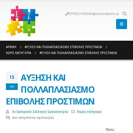
6999501100
|
info@esoraiokastro.gr
ΑΡΧΙΚΉ
ΑΥΞΗΣΗ ΚΑΙ ΠΟΛΛΑΠΛΑΣΙΑΣΜΟ ΕΠΙΒΟΛΗΣ ΠΡΟΣΤΙΜΩΝ
ΧΩΡΊΣ ΚΑΤΗΓΟΡΊΑ
ΑΥΞΗΣΗ ΚΑΙ ΠΟΛΛΑΠΛΑΣΙΑΣΜΟ ΕΠΙΒΟΛΗΣ ΠΡΟΣΤΙΜΩΝ
ΑΥΞΗΣΗ ΚΑΙ
15
ΠΟΛΛΑΠΛΑΣΙΑΣΜΟ
Ιαν
ΕΠΙΒΟΛΗΣ ΠΡΟΣΤΙΜΩΝ
By
Εμπορικός Σύλλογος Ωραιοκάστρου
Χωρίς κατηγορία
στο
Δεν επιτρέπεται σχολιασμός
ΑΥΞΗΣΗ
ΚΑΙ
Προς
,