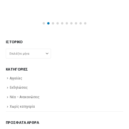
Αγγελίες
Εκδηλώσεις
Νέα – Ανακοινώσεις
Χωρίς κατηγορία
ΠΡΌΣΦΑΤΑ ΆΡΘΡΑ
ης
Σε λειτουργία το νέο Helpdesk της ΕΣΕΕ με κορυφαίους
επιστήμονες για την υποστήριξη των εμπορικών
επιχειρήσεων
27 Φεβρουαρίου 2026
Παράταση της υποχρεωτικής έναρξης της ηλεκτρονικής
τιμολόγησης
26 Φεβρουαρίου 2026
ς 2
Προς μείωση της προκαταβολής φόρου για επαγγελματίες
και επιχειρήσεις
25 Φεβρουαρίου 2026