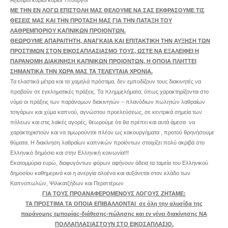
Αξιότιμοι κύριοι κύριοι Υπουργοί
ΜΕ ΤΗΝ ΕΝ ΛΟΓΩ ΕΠΙΣΤΟΛΗ ΜΑΣ ΘΕΛΟΥΜΕ ΝΑ ΣΑΣ ΕΚΦΡΑΣΟΥΜΕ ΤΙΣ
ΘΕΣΕΙΣ ΜΑΣ ΚΑΙ ΤΗΝ ΠΡΟΤΑΣΗ ΜΑΣ ΓΙΑ ΤΗΝ ΠΑΤΑΞΗ ΤΟΥ
ΛΑΘΡΕΜΠΟΡΙΟΥ ΚΑΠΝΙΚΩΝ ΠΡΟΙΟΝΤΩΝ.
ΘΕΩΡΟΥΜΕ ΑΠΑΡΑΙΤΗΤΗ, ΑΝΑΓΚΑΙΑ ΚΑΙ ΕΠΙΤΑΚΤΙΚΗ ΤΗΝ ΑΥΞΗΣΗ ΤΩΝ
ΠΡΟΣΤΙΜΩΝ ΣΤΟΝ ΕΙΚΟΣΑΠΛΑΣΙΑΣΜΟ ΤΟΥΣ, ΩΣΤΕ ΝΑ ΕΞΑΛΕΙΦΕΙ Η
ΠΑΡΑΝΟΜΗ ΔΙΑΚΙΝΗΣΗ ΚΑΠΝΙΚΩΝ ΠΡΟΙΟΝΤΩΝ, Η ΟΠΟΙΑ ΠΛΗΤΤΕΙ
ΣΗΜΑΝΤΙΚΑ ΤΗΝ ΧΩΡΑ ΜΑΣ ΤΑ ΤΕΛΕΥΤΑΙΑ ΧΡΟΝΙΑ.
Τα ελαστικά μέτρα και τα χαμηλά πρόστιμα, δεν εμποδίζουν τους διακινητές να
προβούν σε εγκληματικές πράξεις. Τα πλημμελήματα, όπως χαρακτηρίζονται στο
νόμο οι πράξεις των παράνομων διακινητών – πλανόδιων πωλητών λαθραίων
τσιγάρων και χύμα καπνού, αγνώστου προελεύσεως, σε κεντρικά σημεία των
πόλεων και στις λαϊκές αγορές, θεωρούμε ότι θα πρέπει και αυτά άμεσα να
χαρακτηριστούν και να τιμωρούνται πλέον ως κακουργήματα , προτού θρηνήσουμε
θύματα. Η διακίνηση λαθραίων καπνικών προϊόντων στοιχίζει πολύ ακριβά στο
Ελληνικό δημόσιο και στην Ελληνική κοινωνία!!!
Εκατομμύρια ευρώ, διαφυγόντων φόρων αφήνουν άδεια τα ταμεία του Ελληνικού
δημοσίου καθημερινά και η ανεργία ολοένα και αυξάνεται στον κλάδο των
Καπνοπωλών, Ψιλικατζήδων και Περιπτέρων
ΓΙΑ ΤΟΥΣ ΠΡΟΑΝΑΦΕΡΟΜΕΝΟΥΣ ΛΟΓΟΥΣ ΖΗΤΑΜΕ:
ΤΑ ΠΡΟΣΤΙΜΑ ΤΑ ΟΠΟΙΑ ΕΠΙΒΑΛΛΟΝΤΑΙ σε όλη την αλυσίδα της
παράνομης εμπορίας-διάθεσης-πώλησης και εν γένει διακίνησης ΝΑ
ΠΟΛΛΑΠΛΑΣΙΑΣΤΟΥΝ ΣΤΟ ΕΙΚΟΣΑΠΛΑΣΙΟ.