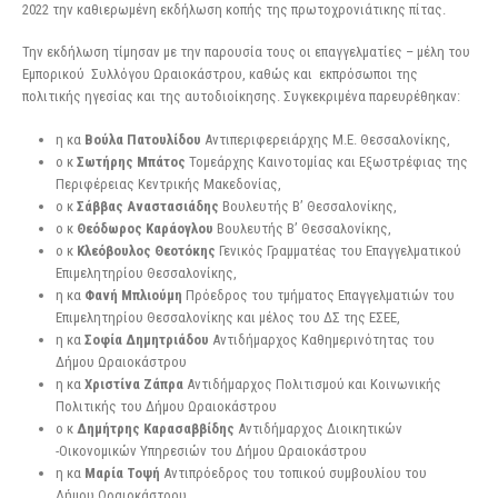
2022 την καθιερωμένη εκδήλωση κοπής της πρωτοχρονιάτικης πίτας.
Την εκδήλωση τίμησαν με την παρουσία τους οι επαγγελματίες – μέλη του
Εμπορικού Συλλόγου Ωραιοκάστρου, καθώς και εκπρόσωποι της
πολιτικής ηγεσίας και της αυτοδιοίκησης. Συγκεκριμένα παρευρέθηκαν:
η κα
Βούλα Πατουλίδου
Αντιπεριφερειάρχης Μ.Ε. Θεσσαλονίκης,
ο κ
Σωτήρης Μπάτος
Τομεάρχης Καινοτομίας και Εξωστρέφιας της
Περιφέρειας Κεντρικής Μακεδονίας,
ο κ
Σάββας Αναστασιάδης
Βουλευτής Β’ Θεσσαλονίκης,
ο κ
Θεόδωρος Καράογλου
Βουλευτής Β’ Θεσσαλονίκης,
ο κ
Κλεόβουλος Θεοτόκης
Γενικός Γραμματέας του Επαγγελματικού
Επιμελητηρίου Θεσσαλονίκης,
η κα
Φανή Μπλιούμη
Πρόεδρος του τμήματος Επαγγελματιών του
Επιμελητηρίου Θεσσαλονίκης και μέλος του ΔΣ της ΕΣΕΕ,
η κα
Σοφία Δημητριάδου
Αντιδήμαρχος Καθημερινότητας του
Δήμου Ωραιοκάστρου
η κα
Χριστίνα Ζάπρα
Αντιδήμαρχος Πολιτισμού και Κοινωνικής
Πολιτικής του Δήμου Ωραιοκάστρου
ο κ
Δημήτρης
Καρασαββίδης
Αντιδήμαρχος Διοικητικών
-Οικονομικών Υπηρεσιών του Δήμου Ωραιοκάστρου
η κα
Μαρία Τοψή
Αντιπρόεδρος του τοπικού συμβουλίου του
Δήμου Ωραιοκάστρου