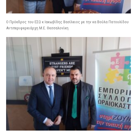
Ο Πρόεδρος του ΕΣΩ κ Ιακωβίδης Βασίλειος με την κα Βούλα Πατουλίδου
Αντιπεριφερειάρχη Μ.Ε. Θεσσαλονίκη