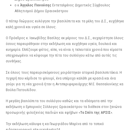
ο κ
Άγγελος Πανούσης
Εντεταλμένος Δημοτικός Σύμβουλος
Αθλητισμού Δήμου Ωραιοκάστρου
Ο πάτερ Γεώργιος ευλόγησε την βασιλόπιτα και τα μέλη του Δ.Σ., ευχήθηκε
καλή χρονιά και υγεία σε όλους.
Ο Πρόεδρος κ. Ιακωβίδης Βασίλης εκ μέρους του Δ.Σ., ευχαρίστησε όλους
όσους παρευρέθηκαν στην εκδήλωση και ευχήθηκε υγεία, δουλειά και
ευημερία. Ελπίζουμε φέτος, είπε, να είναι η τελευταία χρονιά που είμαστε
υποχρεωμένοι να κόψουμε την πίτα του συλλόγου κάτω από αυτές τις
συνθήκες.
Σε όλους τους παρευρισκόμενους μοιράστηκαν ατομικά βασιλοπιτάκια. Η
τυχερή που κέρδισε το φλουρί, ένα υπέροχο καλάθι με κρασιά και ένα
γούρι για τη νέα χρονιά ήταν η Αντιπεριφερειάρχης Μ.Ε. Θεσσαλονίκης κα
Βούλα Πατουλίδου.
Η μεγάλη βασιλόπιτα του συλλόγου καθώς και τα εδέσματα από την
εκδήλωση ο Εμπορικός Σύλλογος Ωραιοκάστρου τα διέθεσε στον ξενώνα
προσωρινής φιλοξενίας παιδιών και εφήβων «
Το Σπίτι της ΑΡΣΙΣ
».
Την εκδήλωση κάλυψε η κα Γεωργιάδου Μαρίνα από το τοπικό
ειδησεογραφικό site oraiokastro24.