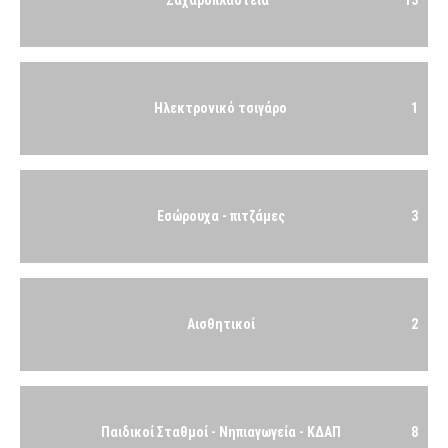
Ζαχαροπλαστεία
15
Ηλεκτρονικό τσιγάρο
1
Εσώρουχα - πιτζάμες
3
Αισθητικοί
2
Παιδικοί Σταθμοί - Νηπιαγωγεία - ΚΔΑΠ
8