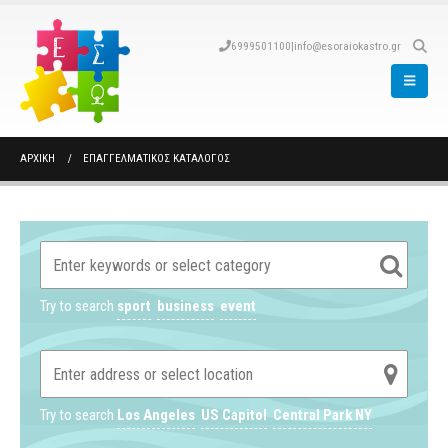
6999501100
|
info@esoraiokastro.gr
ΑΡΧΙΚΉ
ΕΠΑΓΓΕΛΜΑΤΙΚΌΣ ΚΑΤΆΛΟΓΟΣ
Try to search
sport
business
event
Try to search
Los Angeles
US Capitol
Central Park NY