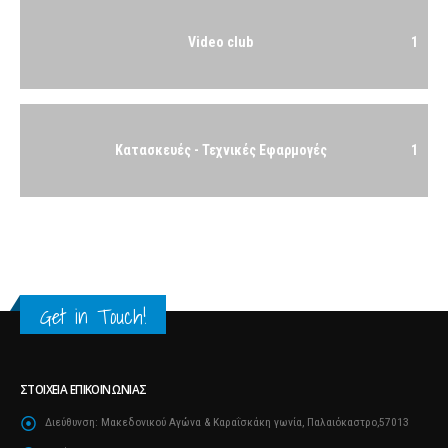
Video club
1
Κατασκευές - Τεχνικές Εφαρμογές
1
Get in Touch!
ΣΤΟΙΧΕΊΑ ΕΠΙΚΟΙΝΩΝΊΑΣ
Διεύθυνση:
Μακεδονικού Αγώνα & Καραΐσκάκη γωνία, Παλαιόκαστρο,57013