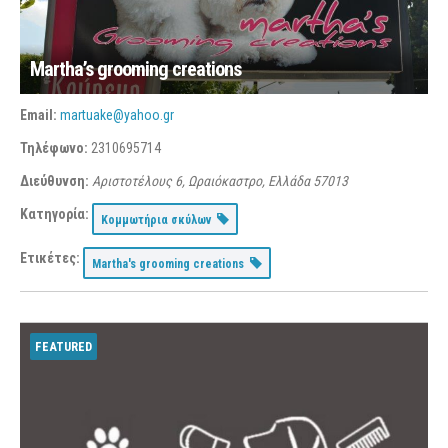
Martha’s grooming creations
Email:
martuake@yahoo.gr
Τηλέφωνο:
2310695714
Διεύθυνση:
Αριστοτέλους 6, Ωραιόκαστρο, Ελλάδα
57013
Κατηγορία:
Κομμωτήρια σκύλων
Ετικέτες:
Martha's grooming creations
FEATURED