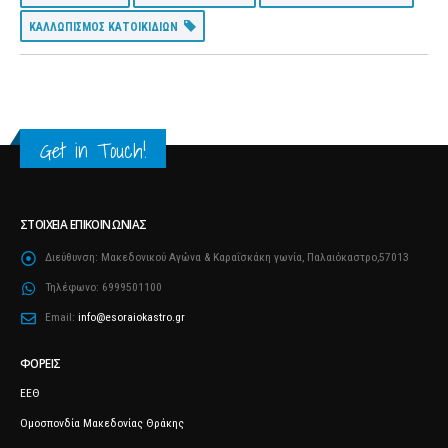
ΚΑΛΛΩΠΙΣΜΟΣ ΚΑΤΟΙΚΙΔΙΩΝ
Get in Touch!
ΣΤΟΙΧΕΊΑ ΕΠΙΚΟΙΝΩΝΊΑΣ
Διεύθυνση:
Μακεδονικού Αγώνα & Καραΐσκάκη γωνία, Παλαιόκαστρο,57013
Τηλέφωνο:
6999501100
Email:
info@esoraiokastro.gr
ΦΟΡΕΊΣ
ΕΕΘ
Ομοσπονδία Μακεδονίας Θράκης