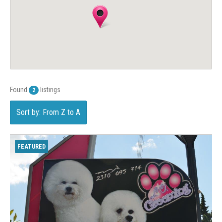
Found
listings
2
Sort by: From Z to A
FEATURED