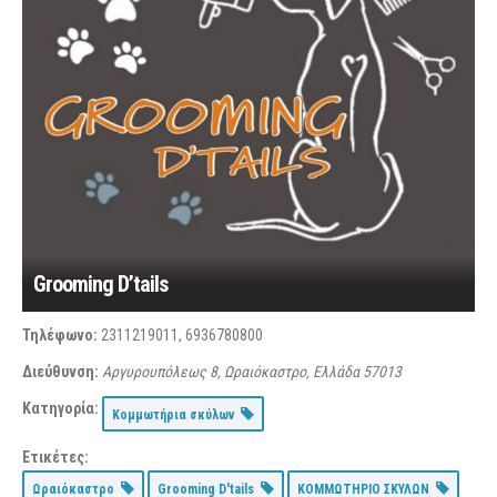
Grooming D’tails
Τηλέφωνο:
2311219011, 6936780800
Διεύθυνση:
Αργυρουπόλεως 8, Ωραιόκαστρο, Ελλάδα
57013
Κατηγορία:
Κομμωτήρια σκύλων
Ετικέτες:
Ωραιόκαστρο
Grooming D'tails
ΚΟΜΜΩΤΗΡΙΟ ΣΚΥΛΩΝ