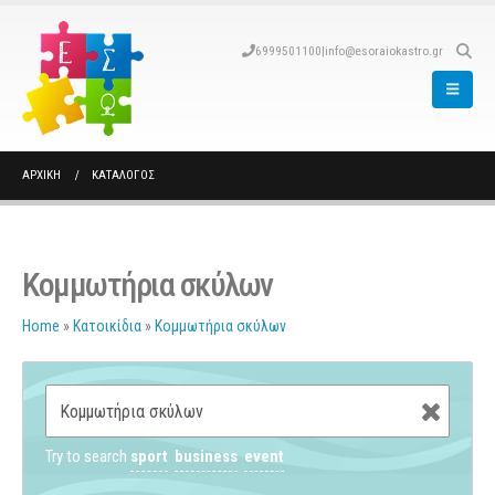
6999501100
|
info@esoraiokastro.gr
ΑΡΧΙΚΉ
ΚΑΤΆΛΟΓΟΣ
Κομμωτήρια σκύλων
Home
»
Κατοικίδια
»
Κομμωτήρια σκύλων
Try to search
sport
business
event