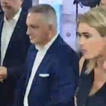
Σε λειτουργία το νέο Helpdesk της
Διερεύνηση Απόψεων
ΕΣΕΕ με κορυφαίους επιστήμονες
περιοδική Πεζοδρόμ
για την υποστήριξη των
οδού Λ. Δημοκρατία
εμπορικών επιχειρήσεων
16 Μαρτίου 2026
Φεβρουαρίου 2026
ΚΑΔ: Οδηγός της ΑΑΔ
Παράταση της υποχρεωτικής
αυτόματη αντιστοίχι
έναρξης της ηλεκτρονικής
4 Μαρτίου 2026
τιμολόγησης
26 Φεβρουαρίου 2026
Χειμερινές Εκπτώσεις
Χειρότερες επιδόσεις 
Προς μείωση της προκαταβολής
επιχειρήσεις
φόρου για επαγγελματίες και
3 Μαρτίου 2026
επιχειρήσεις