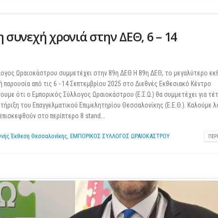
η συνεχή χρονιά στην ΔΕΘ, 6 – 14
λογος Ωραιοκάστρου συμμετέχει στην 89η ΔΕΘ Η 89η ΔΕΘ, το μεγαλύτερο εκ
ή παρουσία από τις 6 - 14 Σεπτεμβρίου 2025 στο Διεθνές Εκθεσιακό Κέντρο
υμε ότι ο Εμπορικός Σύλλογος Ωραιοκάστρου (Ε.Σ.Ω.) θα συμμετέχει για τέ
τήριξη του Επαγγελματικού Επιμελητηρίου Θεσσαλονίκης (Ε.Ε.Θ.). Καλούμε λ
επισκεφθούν στο περίπτερο 8 stand...
θνής Έκθεση Θεσσαλονίκης
,
ΕΜΠΟΡΙΚΟΣ ΣΥΛΛΟΓΟΣ ΩΡΑΙΟΚΑΣΤΡΟΥ
ΠΕΡ