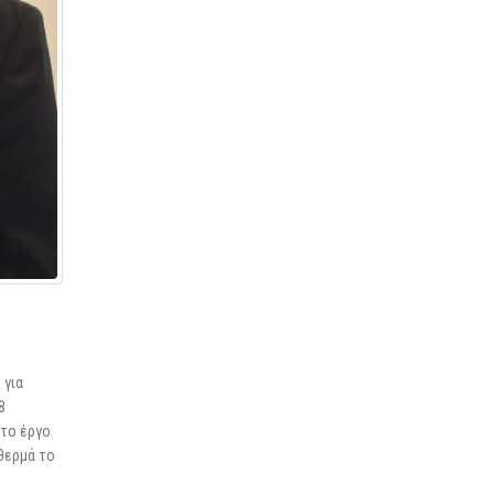
 για
8
 το έργο
 θερμά το