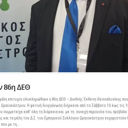
ν 86η ΔΕΘ
εγάλη επιτυχία ολοκληρώθηκε η 86η ΔΕΘ – Διεθνής Έκθεση Θεσσαλονίκης που
Ωραιοκάστρου. Η φετινή διοργάνωση διήρκεσε από το Σάββατο 10 έως τις 1
 συμμετείχε καθ’ όλη τη διάρκεια και με τη συνεχή παρουσία του, πρόβαλε
λης και τα μέλη του Δ.Σ. του Εμπορικού Συλλόγου Ωραιοκάστρου ευχαριστούν
ου με τη...