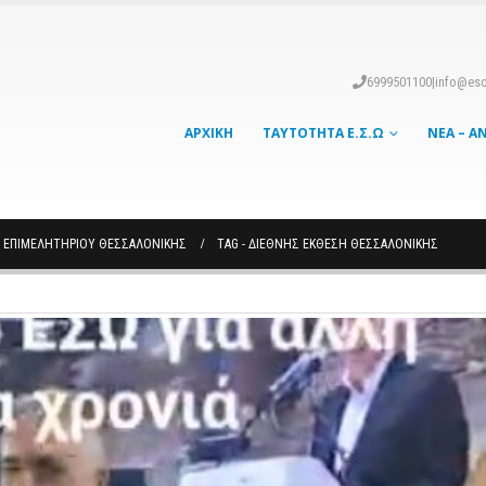
6999501100
|
info@eso
ΑΡΧΙΚΉ
ΤΑΥΤΌΤΗΤΑ Ε.Σ.Ω
ΝΈΑ – Α
ΟΎ ΕΠΙΜΕΛΗΤΗΡΊΟΥ ΘΕΣΣΑΛΟΝΊΚΗΣ
TAG -
ΔΙΕΘΝΉΣ ΈΚΘΕΣΗ ΘΕΣΣΑΛΟΝΊΚΗΣ