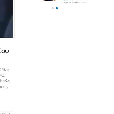
25 Φεβρουαρίου 2026
ίου
025, η
νια
Μερελή,
οι της
ς