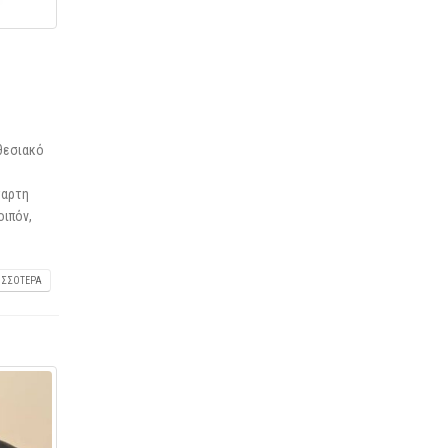
θεσιακό
ταρτη
οιπόν,
ΙΣΣΌΤΕΡΑ