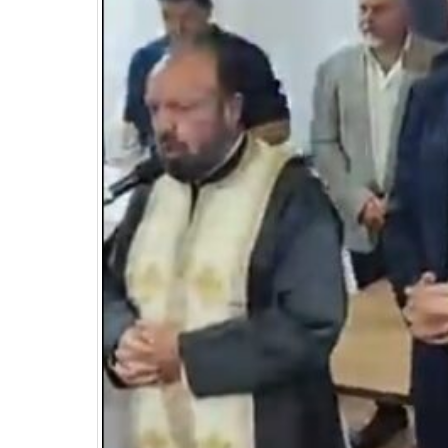
Διερεύνηση Απόψεων για την
περιοδική Πεζοδρόμηση της
οδού Λ. Δημοκρατίας
16 Μαρτίου 2026
27 
ΚΑΔ: Οδηγός της ΑΑΔΕ για την
αυτόματη αντιστοίχιση
4 Μαρτίου 2026
Χειμερινές Εκπτώσεις 2026:
Χειρότερες επιδόσεις για 1 στις 2
επιχειρήσεις
3 Μαρτίου 2026