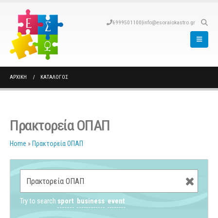
6999501100
|
info@esoraiokastro.gr
ΑΡΧΙΚΉ
ΚΑΤΆΛΟΓΟΣ
Πρακτορεία ΟΠΑΠ
Home
»
Πρακτορεία ΟΠΑΠ
Try to search
sport
business
event