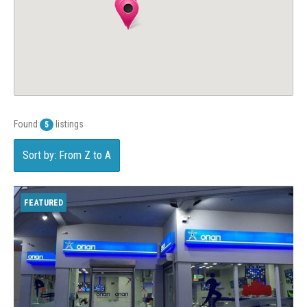
Found
listings
5
Sort by: From Z to A
FEATURED