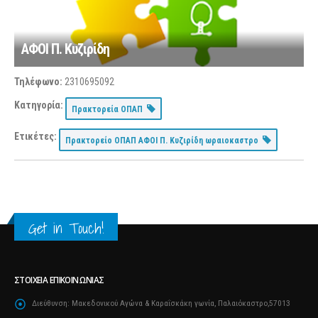
ΑΦΟΙ Π. Κυζιρίδη
Τηλέφωνο:
2310695092
Κατηγορία:
Πρακτορεία ΟΠΑΠ
Ετικέτες:
Πρακτορείο ΟΠΑΠ ΑΦΟΙ Π. Κυζιρίδη ωραιοκαστρο
Get in Touch!
ΣΤΟΙΧΕΊΑ ΕΠΙΚΟΙΝΩΝΊΑΣ
Διεύθυνση:
Μακεδονικού Αγώνα & Καραΐσκάκη γωνία, Παλαιόκαστρο,57013