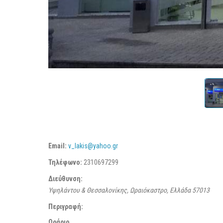
Email:
v_lakis@yahoo.gr
Τηλέφωνο:
2310697299
Διεύθυνση:
Υψηλάντου & Θεσσαλονίκης, Ωραιόκαστρο, Ελλάδα
57013
Περιγραφή:
Ωράριο