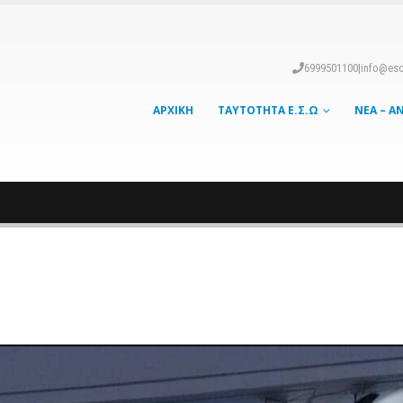
6999501100
|
info@eso
ΑΡΧΙΚΉ
ΤΑΥΤΌΤΗΤΑ Ε.Σ.Ω
ΝΈΑ – Α