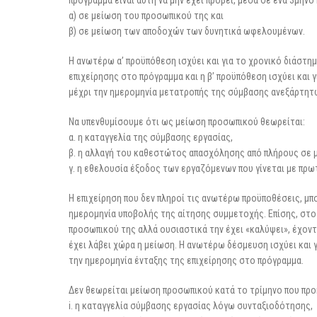
πρόγραμμα είναι αυτή να μην έχει προβεί, μέσα σε ένα 3μηνο
α) σε μείωση του προσωπικού της και
β) σε μείωση των αποδοχών των δυνητικά ωφελουμένων.
Η ανωτέρω α’ προϋπόθεση ισχύει και για το χρονικό διάστη
επιχείρησης στο πρόγραμμα και η β’ προϋπόθεση ισχύει και 
μέχρι την ημερομηνία μετατροπής της σύμβασης ανεξάρτητ
Να υπενθυμίσουμε ότι ως μείωση προσωπικού θεωρείται:
α. η καταγγελία της σύμβασης εργασίας,
β. η αλλαγή του καθεστώτος απασχόλησης από πλήρους σε μ
γ. η εθελουσία έξοδος των εργαζόμενων που γίνεται με π
Η επιχείρηση που δεν πληροί τις ανωτέρω προϋποθέσεις, μπ
ημερομηνία υποβολής της αίτησης συμμετοχής. Επίσης, στο 
προσωπικού της αλλά ουσιαστικά την έχει «καλύψει», έχον
έχει λάβει χώρα η μείωση. Η ανωτέρω δέσμευση ισχύει και 
την ημερομηνία ένταξης της επιχείρησης στο πρόγραμμα.
Δεν θεωρείται μείωση προσωπικού κατά το τρίμηνο που προ
i. η καταγγελία σύμβασης εργασίας λόγω συνταξιοδότησης,