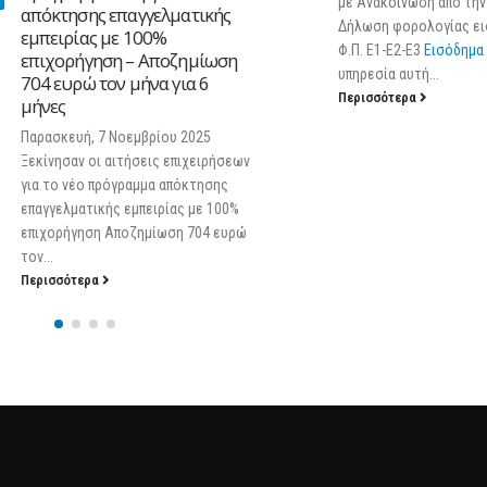
με Ανακοίνωση από την ΑΑ
απόκτησης επαγγελματικής
Δήλωση φορολογίας εισο
εμπειρίας με 100%
Φ.Π. Ε1-Ε2-Ε3
Εισόδημα
Α. 
επιχορήγηση – Αποζημίωση
υπηρεσία αυτή...
704 ευρώ τον μήνα για 6
Περισσότερα
μήνες
Παρασκευή, 7 Νοεμβρίου 2025
Ξεκίνησαν οι αιτήσεις επιχειρήσεων
για το νέο πρόγραμμα απόκτησης
επαγγελματικής εμπειρίας με 100%
επιχορήγηση Αποζημίωση 704 ευρώ
τον...
Περισσότερα