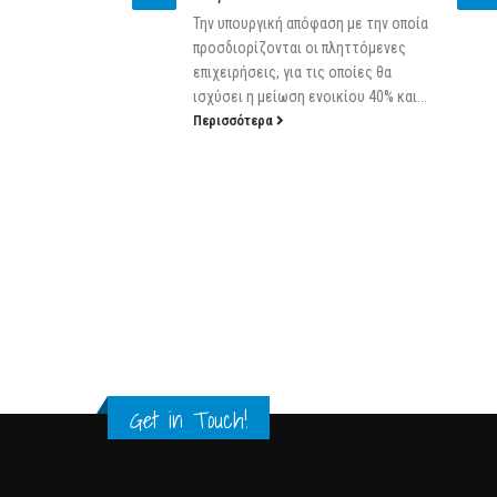
20 Δελτίο
Την υπουργική απόφαση με την οποία
ντρα
προσδιορίζονται οι πληττόμενες
το πλαίσιο
επιχειρήσεις, για τις οποίες θα
λοποίησης
ισχύσει η μείωση ενοικίου 40% και...
έντρο
Περισσότερα
Get in Touch!