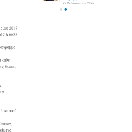
25 Φεβρουαρίου 2026
ρίου 2017
 Φ2 Α 6633
πρόγραμμα
α κάθε
ες θέσεις
.
στο
 ιδιωτικού
χύσεων,
κείμενο