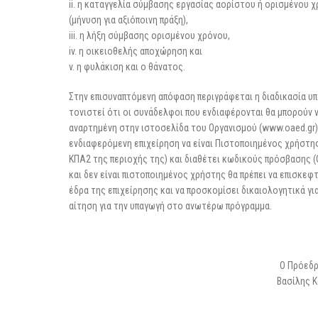
ii. η καταγγελία σύμβασης εργασίας αορίστου ή ορισμένου 
(μήνυση για αξιόποινη πράξη),
iii. η λήξη σύμβασης ορισμένου χρόνου,
iv. η οικειοθελής αποχώρηση και
v. η φυλάκιση και ο θάνατος.
Στην επισυναπτόμενη απόφαση περιγράφεται η διαδικασία υπ
τονιστεί ότι οι συνάδελφοι που ενδιαφέρονται θα μπορούν 
αναρτημένη στην ιστοσελίδα του Οργανισμού (www.oaed.gr).
ενδιαφερόμενη επιχείρηση να είναι Πιστοποιημένος χρήστη
ΚΠΑ2 της περιοχής της) και διαθέτει κωδικούς πρόσβασης (
και δεν είναι πιστοποιημένος χρήστης θα πρέπει να επισκεφ
έδρα της επιχείρησης και να προσκομίσει δικαιολογητικά γ
αίτηση για την υπαγωγή στο ανωτέρω πρόγραμμα.
Ο Πρόε
Βασίλης