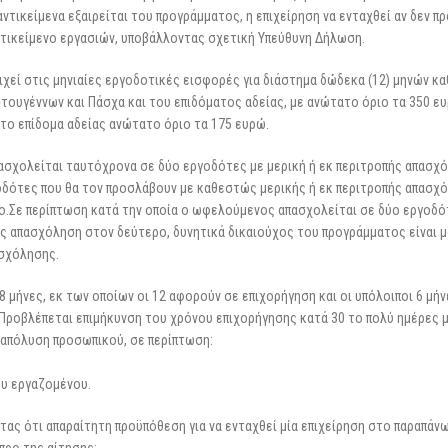
αντικείμενα εξαιρείται του προγράμματος, η επιχείρηση να ενταχθεί αν δεν πρ
τικείμενο εργασιών, υποβάλλοντας σχετική Υπεύθυνη Δήλωση.
χεί στις μηνιαίες εργοδοτικές εισφορές για διάστημα δώδεκα (12) μηνών κα
υγέννων και Πάσχα και του επιδόματος αδείας, με ανώτατο όριο τα 350 ευ
το επίδομα αδείας ανώτατο όριο τα 175 ευρώ.
ασχολείται ταυτόχρονα σε δύο εργοδότες με μερική ή εκ περιτροπής απασχ
γοδότες που θα τον προσλάβουν με καθεστώς μερικής ή εκ περιτροπής απασχ
χο.Σε περίπτωση κατά την οποία ο ωφελούμενος απασχολείται σε δύο εργοδό
ής απασχόληση στον δεύτερο, δυνητικά δικαιούχος του προγράμματος είναι 
ασχόλησης.
 μήνες, εκ των οποίων οι 12 αφορούν σε επιχορήγηση και οι υπόλοιποι 6 μήν
 Προβλέπεται επιμήκυνση του χρόνου επιχορήγησης κατά 30 το πολύ ημέρες 
 απόλυση προσωπικού, σε περίπτωση:
ου εργαζομένου.
ς ότι απαραίτητη προϋπόθεση για να ενταχθεί μία επιχείρηση στο παραπάν