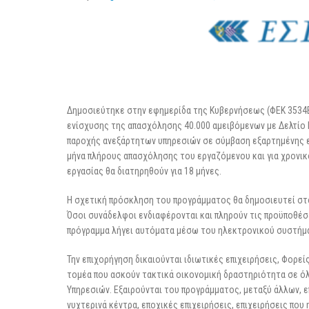
Δημοσιεύτηκε στην εφημερίδα της Κυβερνήσεως (ΦΕΚ 3534Β) 
ενίσχυσης της απασχόλησης 40.000 αμειβόμενων με Δελτίο
παροχής ανεξάρτητων υπηρεσιών σε σύμβαση εξαρτημένης εργ
μήνα πλήρους απασχόλησης του εργαζόμενου και για χρονικ
εργασίας θα διατηρηθούν για 18 μήνες.
Η σχετική πρόσκληση του προγράμματος θα δημοσιευτεί στ
Όσοι συνάδελφοι ενδιαφέρονται και πληρούν τις προϋποθέσε
πρόγραμμα λήγει αυτόματα μέσω του ηλεκτρονικού συστήμ
Την επιχορήγηση δικαιούνται ιδιωτικές επιχειρήσεις, Φορεί
τομέα που ασκούν τακτικά οικονομική δραστηριότητα σε ό
Υπηρεσιών. Εξαιρούνται του προγράμματος, μεταξύ άλλων, ε
νυχτερινά κέντρα, εποχικές επιχειρήσεις, επιχειρήσεις που 