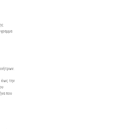
ης
όγραμμα
ινήτρων.
η έως την
ου
ήνα που