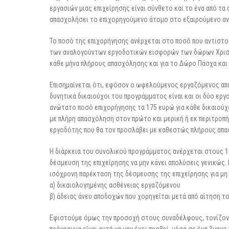
εργασιών μιας επιχείρησης είναι σύνθετο και το ένα από τα 
απασχολήσει το επιχορηγούμενο άτομο στο εξαιρούμενο αν
Το ποσό της επιχορήγησης ανέρχεται στο ποσό που αντιστοι
των αναλογούντων εργοδοτικών εισφορών των δώρων Χριστο
κάθε μήνα πλήρους απασχόλησης και για το Δώρο Πάσχα και 
Επισημαίνεται ότι, εφόσον ο ωφελούμενος εργαζόμενος απ
δυνητικά δικαιούχοι του προγράμματος είναι και οι δύο ερ
ανώτατο ποσό επιχορήγησης τα 175 ευρώ για κάθε δικαιού
με πλήρη απασχόληση στον πρώτο και μερική ή εκ περιτροπ
εργοδότης που θα τον προσλάβει με καθεστώς πλήρους απ
Η διάρκεια του συνολικού προγράμματος ανέρχεται στους 18
δέσμευση της επιχείρησης να μην κάνει απολύσεις γενικώς.
ισόχρονη παρέκταση της δέσμευσης της επιχείρησης για μη
α) δικαιολογημένης ασθένειας εργαζόμενου
β) άδειας άνευ αποδοχών που χορηγείται μετά από αίτηση τ
Εφιστούμε όμως την προσοχή στους συναδέλφους, τονίζοντα