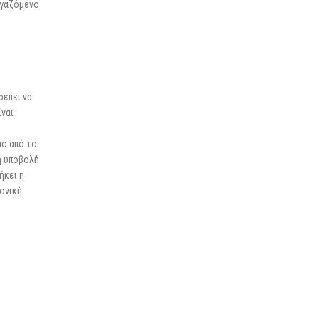
ργαζόμενο
ρέπει να
ίναι
μο από το
ή υποβολή
ήκει η
ρονική