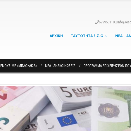
6999501100
|
info@eso
ΑΡΧΙΚΉ
ΤΑΥΤΌΤΗΤΑ Ε.Σ.Ω
ΝΈΑ – Α
ΕΝΟΥΣ ΜΕ «ΜΠΛΟΚΆΚΙΑ»
ΝΈΑ - ΑΝΑΚΟΙΝΏΣΕΙΣ
ΠΡΌΓΡΑΜΜΑ ΕΠΙΧΕΙΡΉΣΕΩΝ ΠΟ