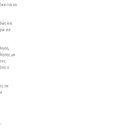
όκειται να
θώς και
ρώ για
όληση,
όλησης με
τες
μόνο ο
ες σε
με
ω