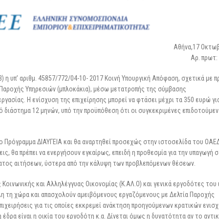
25 Φεβρουαρίου 2026
Αθήνα,17 Οκτωβ
Αρ. πρωτ:
η υπ’ αριθμ. 45857/772/04-10- 2017 Κοινή Υπουργική Απόφαση, σχετικά με 
 Παροχής Υπηρεσιών (μπλοκάκια), μέσω μετατροπής της σύμβασης
ασίας. Η ενίσχυση της επιχείρησης μπορεί να φτάσει μέχρι τα 350 ευρώ γι
ό διάστημα 12 μηνών, υπό την προϋπόθεση ότι οι συγκεκριμένες επιδοτούμεν
ο Πρόγραμμα ΔΙΑΥΓΕΙΑ και θα αναρτηθεί προσεχώς στην ιστοσελίδα του ΟΑΕΔ
ις, θα πρέπει να ενεργήσουν εγκαίρως, επειδή η προθεσμία για την υπαγωγή 
ατος αιτήσεων, ύστερα από την κάλυψη των προβλεπόμενων θέσεων.
ς Κοινωνικής και Αλληλέγγυας Οικονομίας (Κ.ΑΛ.Ο) και γενικά εργοδότες του
λη τη χώρα και απασχολούν αμειβόμενους εργαζόμενους με Δελτία Παροχής
πιχειρήσεις για τις οποίες εκκρεμεί ανάκτηση προηγούμενων κρατικών ενισ
η έδρα είναι η οικία του εργοδότη κ.α. Δίνεται όμως η δυνατότητα αν το αντι