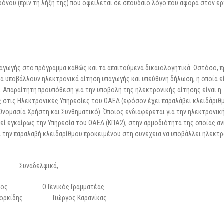
χρόνου (πριν τη λήξη της) που οφείλεται σε σπουδαίο λόγο που αφορά στον ε
αγωγής στο πρόγραμμα καθώς και τα απαιτούμενα δικαιολογητικά. Ωστόσο, π
να υποβάλλουν ηλεκτρονικά αίτηση υπαγωγής και υπεύθυνη δήλωση, η οποία ε
 Απαραίτητη προϋπόθεση για την υποβολή της ηλεκτρονικής αίτησης είναι η
ς στις Ηλεκτρονικές Υπηρεσίες του ΟΑΕΔ (εφόσον έχει παραλάβει κλειδάριθ
Ονομασία Χρήστη και Συνθηματικό). Όποιος ενδιαφέρεται για την ηλεκτρονικ
τεί εγκαίρως την Υπηρεσία του ΟΑΕΔ (ΚΠΑ2), στην αρμοδιότητα της οποίας αν
ια την παραλαβή κλειδαρίθμου προκειμένου στη συνέχεια να υποβάλλει ηλεκτ
Συναδελφικά,
δρος Ο Γενικός Γραμματέας
 Κορκίδης Γιώργος Καρανίκας