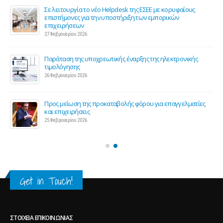
ης
Σε λειτουργία το νέο Helpdesk της ΕΣΕΕ με κορυφαίους
επιστήμονες για την υποστήριξη των εμπορικών
επιχειρήσεων
27 Φεβρουαρίου 2026
Παράταση της υποχρεωτικής έναρξης της ηλεκτρονικής
τιμολόγησης
26 Φεβρουαρίου 2026
ς 2
Προς μείωση της προκαταβολής φόρου για επαγγελματίες
και επιχειρήσεις
25 Φεβρουαρίου 2026
Get in Touch!
ΣΤΟΙΧΕΊΑ ΕΠΙΚΟΙΝΩΝΊΑΣ