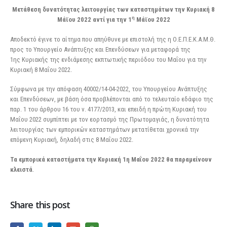
Μετάθεση δυνατότητας λειτουργίας των καταστημάτων την Κυριακή 8
η
Μάϊου 2022 αντί για την 1
Μάϊου 2022
Αποδεκτό έγινε το αίτημα που απηύθυνε με επιστολή της η Ο.Ε.Π.Ε.Κ.Α.Μ.Θ.
προς το Υπουργείο Ανάπτυξης και Επενδύσεων για μεταφορά της
1ης Κυριακής της ενδιάμεσης εκπτωτικής περιόδου του Μαΐου για την
Κυριακή 8 Μαΐου 2022.
Σύμφωνα με την απόφαση 40002/14-04-2022, του Υπουργείου Ανάπτυξης
και Επενδύσεων, με βάση όσα προβλέπονται από το τελευταίο εδάφιο της
παρ. 1 του άρθρου 16 του ν. 4177/2013, και επειδή η πρώτη Κυριακή του
Μαΐου 2022 συμπίπτει με τον εορτασμό της Πρωτομαγιάς, η δυνατότητα
λειτουργίας των εμπορικών καταστημάτων μετατίθεται χρονικά την
επόμενη Κυριακή, δηλαδή στις 8 Μαΐου 2022.
Τα εμπορικά καταστήματα την Κυριακή 1η Μαΐου 2022 θα παραμείνουν
κλειστά
.
Share this post