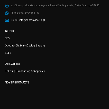
Διεύθυνση:
Μακεδονικού Αγώνα & Καραΐσκάκη γωνία, Παλαιόκαστρο,57013
Τηλέφωνο:
6999501100
Email:
info@esoraiokastro.gr
ΦΟΡΕΊΣ
ΕΕΘ
Ομοσπονδία Μακεδονίας Θράκης
ΕΣΕΕ
Όροι Χρήσης
Πολιτική Προστασίας Δεδομένων
ΠΟΥ ΒΡΙΣΚΌΜΑΣΤΕ