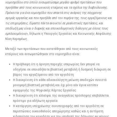
νομοσχεδίου στο οποίο ενσωματώσαμε μεγάλο αριθμό προτάσεων που
προήλθαν από τους κοινωνικούς εταίρους και τα σχόλια της διαβούλευσης.
Πρόκειται για ένα νομοσχέδιο που απαντά στις ανάγκες της σύγχρονης
αγοράς εργασίας και που προήλθε από τον πυρήνα της, τους εργαζόμενους και
τις επιχειρήσεις. Είμαστε πάντα ανοικτοί σε ρεαλιστικές προτάσεις, και
επιδίωξή μας είναι ο διαρκής και εποικοδομητικός διάλογος με όλους τους
εμπλεκομένους
», δήλωσε η Υπουργός Εργασίας και Κοινωνικής Ασφάλισης
Νίκη Κεραμέως.
Μεταξύ των προτάσεων που κατατέθηκαν από τους κοινωνικούς
εταίρους και ενσωματώθηκαν στο νομοσχέδιο είναι:
Η πρόβλεψη ότι η άρνηση παροχής υπερωρίας δεν μπορεί να
οδηγήσει σε οποιαδήποτε βλαπτική μεταβολή ή δυσμενή διάκριση σε
βάρος του εργαζόμενου από τον εργοδότη
Η διευκρίνιση ότι κάθε αδικαιολόγητη μείωση αποδοχών συνιστά
μονομερή βλαπτική μεταβολή και όχι μόνο εάν έγινε κατόπιν
εφαρμογής της Ψηφιακής Κάρτας Εργασίας
Η διευκρίνιση ότι ελλείψει της αναγγελίας πρόσληψης επιβάλλεται
πρόστιμο για αδήλωτη εργασία
Η κατάργηση υποχρέωσης συνυπογραφής από τον εργοδότη σε
περιπτώσεις οικειοθελούς αποχώρησης καθώς και η αυτόματη
ειδοποίηση του εργοδότη για την υποβολή της δήλωσης εκ μέρους