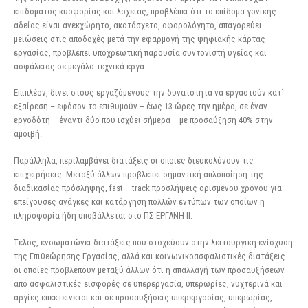
επιδόματος κυοφορίας και λοχείας, προβλέπει ότι το επίδομα γονικής
αδείας είναι ανεκχώρητο, ακατάσχετο, αφορολόγητο, απαγορεύει
μειώσεις στις αποδοχές μετά την εφαρμογή της ψηφιακής κάρτας
εργασίας, προβλέπει υποχρεωτική παρουσία συντονιστή υγείας και
ασφάλειας σε μεγάλα τεχνικά έργα.
Επιπλέον, δίνει στους εργαζόμενους την δυνατότητα να εργαστούν κατ΄
εξαίρεση – εφόσον το επιθυμούν – έως 13 ώρες την ημέρα, σε έναν
εργοδότη – έναντι δύο που ισχύει σήμερα – με προσαύξηση 40% στην
αμοιβή.
Παράλληλα, περιλαμβάνει διατάξεις οι οποίες διευκολύνουν τις
επιχειρήσεις. Μεταξύ άλλων προβλέπει σημαντική απλοποίηση της
διαδικασίας πρόσληψης, fast – track προσλήψεις ορισμένου χρόνου για
επείγουσες ανάγκες και κατάργηση πολλών εντύπων των οποίων η
πληροφορία ήδη υποβάλλεται στο ΠΣ ΕΡΓΑΝΗ ΙΙ.
Τέλος, ενσωματώνει διατάξεις που στοχεύουν στην λειτουργική ενίσχυση
της Επιθεώρησης Εργασίας, αλλά και κοινωνικοασφαλιστικές διατάξεις
οι οποίες προβλέπουν μεταξύ άλλων ότι η απαλλαγή των προσαυξήσεων
από ασφαλιστικές εισφορές σε υπερεργασία, υπερωρίες, νυχτερινά και
αργίες επεκτείνεται και σε προσαυξήσεις υπερεργασίας, υπερωρίας,