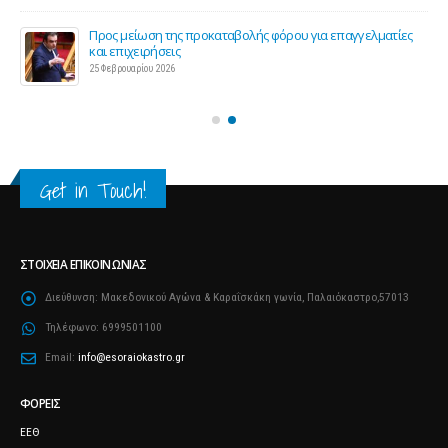
ς 2
Προς μείωση της προκαταβολής φόρου για επαγγελματίες
και επιχειρήσεις
25 Φεβρουαρίου 2026
Get in Touch!
ΣΤΟΙΧΕΊΑ ΕΠΙΚΟΙΝΩΝΊΑΣ
Διεύθυνση:
Μακεδονικού Αγώνα & Καραΐσκάκη γωνία, Παλαιόκαστρο,57013
Τηλέφωνο:
6999501100
Email:
info@esoraiokastro.gr
ΦΟΡΕΊΣ
ΕΕΘ