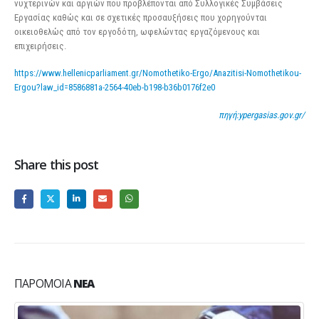
νυχτερινών και αργιών που προβλέπονται από Συλλογικές Συμβάσεις
Εργασίας καθώς και σε σχετικές προσαυξήσεις που χορηγούνται
οικειοθελώς από τον εργοδότη, ωφελώντας εργαζόμενους και
επιχειρήσεις.
https://www.hellenicparliament.gr/Nomothetiko-Ergo/Anazitisi-Nomothetikou-
Ergou?law_id=8586881a-2564-40eb-b198-b36b0176f2e0
πηγή:ypergasias.gov.gr/
Share this post
ΠΑΡΌΜΟΙΑ
ΝΈΑ