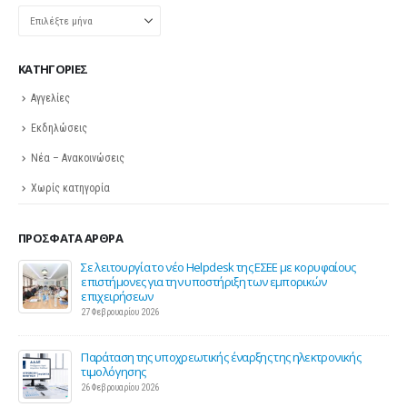
Ιστορικό
KΑΤΗΓΟΡΊΕΣ
Αγγελίες
Εκδηλώσεις
Νέα – Ανακοινώσεις
Χωρίς κατηγορία
ΠΡΌΣΦΑΤΑ ΆΡΘΡΑ
ης
Σε λειτουργία το νέο Helpdesk της ΕΣΕΕ με κορυφαίους
επιστήμονες για την υποστήριξη των εμπορικών
επιχειρήσεων
27 Φεβρουαρίου 2026
Παράταση της υποχρεωτικής έναρξης της ηλεκτρονικής
τιμολόγησης
26 Φεβρουαρίου 2026