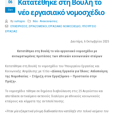
Κατατέθηκε στη Βουλή το
06
νέο εργασιακό νομοσχέδιο
Οκτ
By
sullogos
Νέα - Ανακοινώσεις
ΕΠΙΧΕΙΡΗΣΕΙΣ
,
ΕΡΓΑΖΟΜΕΝΟΙ
,
ΕΡΓΑΣΙΑΚΟ ΝΟΜΟΣΧΕΔΙΟ
,
ΥΠΟΥΡΓΕΙΟ
ΕΡΓΑΣΙΑΣ
Δευτέρα, 6 Οκτωβρίου 2025
Κατατέθηκε στη Βουλή το νέο εργασιακό νομοσχέδιο με
ενσωματωμένες προτάσεις των εθνικών κοινωνικών εταίρων
Κατατέθηκε στη Βουλή το νομοσχέδιο του Υπουργείου Εργασίας και
Κοινωνικής Ασφάλισης με τίτλο
«Δίκαιη Εργασία για Όλους: Απλοποίηση
της Νομοθεσίας – Στήριξη στον Εργαζόμενο – Προστασία στην
Πράξη»
.
Το νομοσχέδιο τέθηκε σε δημόσια διαβούλευση στις 25 Αυγούστου και
αποτέλεσε αντικείμενο εκτενούς διαλόγου με εθνικούς κοινωνικούς
εταίρους και κόμματα της αντιπολίτευσης.
«
Ήταν μία εξαιρετικά γόνιμη διαδικασία που κατέληξε στο τελικό κείμενο του