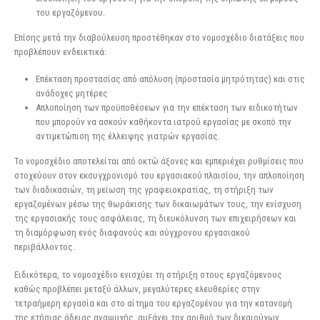
του εργαζόμενου.
Επίσης μετά την διαβούλευση προστέθηκαν στο νομοσχέδιο διατάξεις που
προβλέπουν ενδεικτικά:
Επέκταση προστασίας από απόλυση (προστασία μητρότητας) και στις
ανάδοχες μητέρες
Απλοποίηση των προϋποθέσεων για την επέκταση των ειδικοτήτων
που μπορούν να ασκούν καθήκοντα ιατρού εργασίας με σκοπό την
αντιμετώπιση της έλλειψης γιατρών εργασίας.
Το νομοσχέδιο αποτελείται από οκτώ άξονες και εμπεριέχει ρυθμίσεις που
στοχεύουν στον εκσυγχρονισμό του εργασιακού πλαισίου, την απλοποίηση
των διαδικασιών, τη μείωση της γραφειοκρατίας, τη στήριξη των
εργαζομένων μέσω της θωράκισης των δικαιωμάτων τους, την ενίσχυση
της εργασιακής τους ασφάλειας, τη διευκόλυνση των επιχειρήσεων και
τη διαμόρφωση ενός διαφανούς και σύγχρονου εργασιακού
περιβάλλοντος.
Ειδικότερα, το νομοσχέδιο ενισχύει τη στήριξη στους εργαζόμενους
καθώς προβλέπει μεταξύ άλλων, μεγαλύτερες ελευθερίες στην
τετραήμερη εργασία και στο αίτημα του εργαζομένου για την κατανομή
της ετήσιας άδειας αναψυχής, αυξάνει τον αριθμό των δικαιούχων