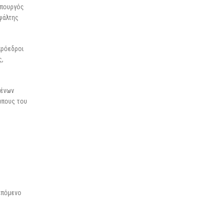
υπουργός
οψάλτης
πρόεδροι
ς,
μένων
ώπους του
 επόμενο