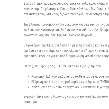
Στη συζήτηση που πραγματοποιήθηκε σε πολύ καλό κλίμα, ο
Κοινωνικής Ασφάλισης κ. Πάνος Τσακλόγλου, η Γεν. Γραμμα
ανέλυσαν τους βασικούς άξονες των σχεδίων ανασυγκρότησ
Την Ελληνική Συνομοσπονδία Εμπορίου και Επιχειρηματικότ
κκ Σταύρος Καφούνης και Θεόδωρος Καπράλος, ο Γεν. Γραμμ
Κωνσταντίνος Μουζακίτης και Γεώργιος Βαγενάς.
Ο Πρόεδρος της ΕΣΕΕ ανέδειξε τη μεγάλη σημασία που έχει
εμπόρων και εργαζόμενων στον κλάδο και ζήτησε να υπάρξ
εμπορικού κόσμου για το υπό διαμόρφωση νέο πλαίσιο επαγ
Επίσης, εκ μέρους της ΕΣΕΕ τέθηκαν τα εξής ζητήματα:
Χορήγηση Ειδικού Επιδόματος Ασθενείας σε αυτοαπασ
Εξάμηνη παράταση της προθεσμίας ένταξης στο ΓΕΜΗ
Λειτουργία του «Λευκού Μητρώου» Συνεπών Επιχειρη
Συμφωνήθηκε πως ο διάλογος και η συνεργασία Υπουργείου –
διάστημα.