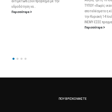
Αθήνα, Τρίτη 16 Ιουλίου 20
αντιμετωπίζουν πρόβλημα με την
ΤΥΠΟΥ «Χωρίς ικανοποιητι
υδροδότηση να...
αποτελέσματα η κίνηση τη
Περισσότερα
την Κυριακή 14 Ιουλίου 201
ΙΝΕΜΥ-ΕΣΕΕ πραγματοποίησε 
Περισσότερα
ΠΟΥ ΒΡΙΣΚΌΜΑΣΤΕ
α Μακεδονίας Θράκης