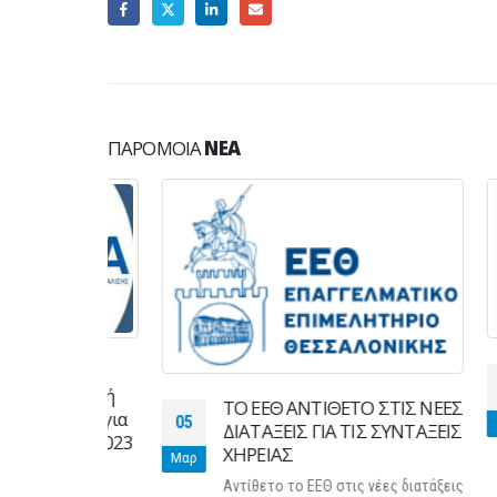
ΠΑΡΌΜΟΙΑ
ΝΈΑ
ία η
11
επιλογή
ΤΟ ΕΕΘ ΑΝΤΙΘΕΤΟ ΣΤΙΣ ΝΕΕΣ
ορίας για
05
Μάι
ΔΙΑΤΑΞΕΙΣ ΓΙΑ ΤΙΣ ΣΥΝΤΑΞΕΙΣ
 έτος 2023
ΧΗΡΕΙΑΣ
Μαρ
Αντίθετο το ΕΕΘ στις νέες διατάξεις