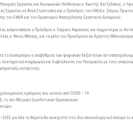
 Υπουργός Εργασίας και Κοινωνικών Υποθέσεων κ. Κωστής Χατζηδάκης, ο Υφ
τέας Εργασίας κα Άννα Στρατινάκη και ο Πρόεδρος του ΟΑΕΔ κ. Σπύρος Πρωτ
ης του ΕΦΚΑ και του Οργανισμού Απασχόλησης Εργατικού Δυναμικού.
ητας εκπροσώπησε ο Πρόεδρος κ. Γιώργος Καρανίκας και συμμετείχαν οι Αντι
ατέας κ. Νίκος Μπόνης, και τα μέλη του Προεδρείου κκ Χρήστος Μπλουγούρα
 για το λιανεμπόριο η αναβάθμιση των ψηφιακών δεξιοτήτων αυτοαπασχολου
ει συστηματική ενημέρωση και διαβούλευση του Υπουργείου με τους εκπροσ
γελματικής κατάρτισης.
χολουμένους εμπόρους που νοσούν από COVID – 19
ΟΕ, το νέο Μητρώο Εργοδοτικών Οργανώσεων
ματιών»
 ΕΣΕΕ για όλα τα θέματα θα συνεχιστεί στο ίδιο εποικοδομητικό πνεύμα το