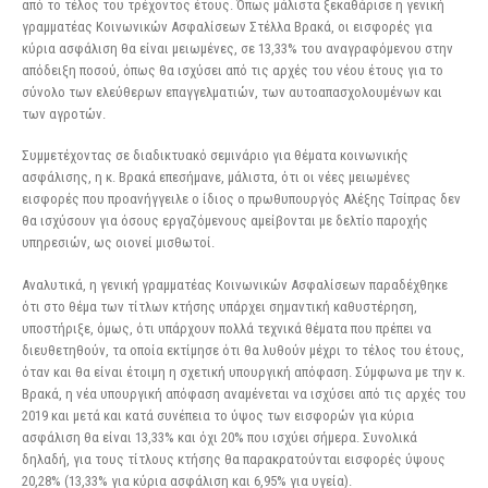
από το τέλος του τρέχοντος έτους. Όπως μάλιστα ξεκαθάρισε η γενική
γραμματέας Κοινωνικών Ασφαλίσεων Στέλλα Βρακά, οι εισφορές για
κύρια ασφάλιση θα είναι μειωμένες, σε 13,33% του αναγραφόμενου στην
απόδειξη ποσού, όπως θα ισχύσει από τις αρχές του νέου έτους για το
σύνολο των ελεύθερων επαγγελματιών, των αυτοαπασχολουμένων και
των αγροτών.
Συμμετέχοντας σε διαδικτυακό σεμινάριο για θέματα κοινωνικής
ασφάλισης, η κ. Βρακά επεσήμανε, μάλιστα, ότι οι νέες μειωμένες
εισφορές που προανήγγειλε ο ίδιος ο πρωθυπουργός Αλέξης Τσίπρας δεν
θα ισχύσουν για όσους εργαζόμενους αμείβονται με δελτίο παροχής
υπηρεσιών, ως οιονεί μισθωτοί.
Αναλυτικά, η γενική γραμματέας Κοινωνικών Ασφαλίσεων παραδέχθηκε
ότι στο θέμα των τίτλων κτήσης υπάρχει σημαντική καθυστέρηση,
υποστήριξε, όμως, ότι υπάρχουν πολλά τεχνικά θέματα που πρέπει να
διευθετηθούν, τα οποία εκτίμησε ότι θα λυθούν μέχρι το τέλος του έτους,
όταν και θα είναι έτοιμη η σχετική υπουργική απόφαση. Σύμφωνα με την κ.
Βρακά, η νέα υπουργική απόφαση αναμένεται να ισχύσει από τις αρχές του
2019 και μετά και κατά συνέπεια το ύψος των εισφορών για κύρια
ασφάλιση θα είναι 13,33% και όχι 20% που ισχύει σήμερα. Συνολικά
δηλαδή, για τους τίτλους κτήσης θα παρακρατούνται εισφορές ύψους
20,28% (13,33% για κύρια ασφάλιση και 6,95% για υγεία).