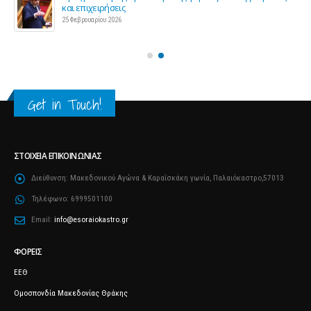
και επιχειρήσεις
25 Φεβρουαρίου 2026
Get in Touch!
ΣΤΟΙΧΕΊΑ ΕΠΙΚΟΙΝΩΝΊΑΣ
Διεύθυνση:
Μακεδονικού Αγώνα & Καραΐσκάκη γωνία, Παλαιόκαστρο,57013
Τηλέφωνο:
6999501100
Email:
info@esoraiokastro.gr
ΦΟΡΕΊΣ
ΕΕΘ
Ομοσπονδία Μακεδονίας Θράκης