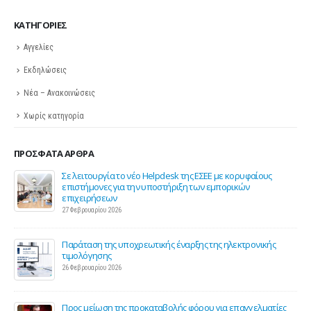
KΑΤΗΓΟΡΊΕΣ
Αγγελίες
Εκδηλώσεις
Νέα – Ανακοινώσεις
Χωρίς κατηγορία
ΠΡΌΣΦΑΤΑ ΆΡΘΡΑ
ης
Σε λειτουργία το νέο Helpdesk της ΕΣΕΕ με κορυφαίους
επιστήμονες για την υποστήριξη των εμπορικών
επιχειρήσεων
27 Φεβρουαρίου 2026
Παράταση της υποχρεωτικής έναρξης της ηλεκτρονικής
τιμολόγησης
26 Φεβρουαρίου 2026
ς 2
Προς μείωση της προκαταβολής φόρου για επαγγελματίες