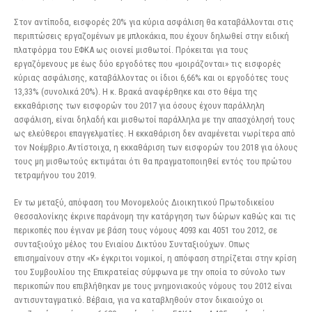
Στον αντίποδα, εισφορές 20% για κύρια ασφάλιση θα καταβάλλονται στις
περιπτώσεις εργαζομένων με μπλοκάκια, που έχουν δηλωθεί στην ειδική
πλατφόρμα του ΕΦΚΑ ως οιονεί μισθωτοί. Πρόκειται για τους
εργαζόμενους με έως δύο εργοδότες που «μοιράζονται» τις εισφορές
κύριας ασφάλισης, καταβάλλοντας οι ίδιοι 6,66% και οι εργοδότες τους
13,33% (συνολικά 20%). Η κ. Βρακά αναφέρθηκε και στο θέμα της
εκκαθάρισης των εισφορών του 2017 για όσους έχουν παράλληλη
ασφάλιση, είναι δηλαδή και μισθωτοί παράλληλα με την απασχόλησή τους
ως ελεύθεροι επαγγελματίες. Η εκκαθάριση δεν αναμένεται νωρίτερα από
τον Νοέμβριο.Αντίστοιχα, η εκκαθάριση των εισφορών του 2018 για όλους
τους μη μισθωτούς εκτιμάται ότι θα πραγματοποιηθεί εντός του πρώτου
τετραμήνου του 2019.
Εν τω μεταξύ, απόφαση του Μονομελούς Διοικητικού Πρωτοδικείου
Θεσσαλονίκης έκρινε παράνομη την κατάργηση των δώρων καθώς και τις
περικοπές που έγιναν με βάση τους νόμους 4093 και 4051 του 2012, σε
συνταξιούχο μέλος του Ενιαίου Δικτύου Συνταξιούχων. Οπως
επισημαίνουν στην «Κ» έγκριτοι νομικοί, η απόφαση στηρίζεται στην κρίση
του Συμβουλίου της Επικρατείας σύμφωνα με την οποία το σύνολο των
περικοπών που επιβλήθηκαν με τους μνημονιακούς νόμους του 2012 είναι
αντισυνταγματικό. Βέβαια, για να καταβληθούν στον δικαιούχο οι