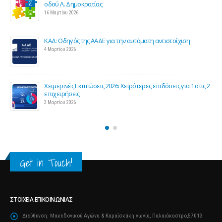
οδού Λ. Δημοκρατίας
16 Μαρτίου 2026
ΚΑΔ: Οδηγός της ΑΑΔΕ για την αυτόματη αντιστοίχιση
4 Μαρτίου 2026
Χειμερινές Εκπτώσεις 2026: Χειρότερες επιδόσεις για 1 στις 2
ς
επιχειρήσεις
3 Μαρτίου 2026
Get in Touch!
ΣΤΟΙΧΕΊΑ ΕΠΙΚΟΙΝΩΝΊΑΣ
Διεύθυνση:
Μακεδονικού Αγώνα & Καραΐσκάκη γωνία, Παλαιόκαστρο,57013