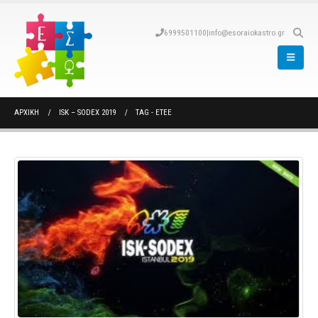
6999501100
|
info@esoraiokastro.gr
ΑΡΧΙΚΉ
ISK – SODEX 2019
TAG -
ETEE