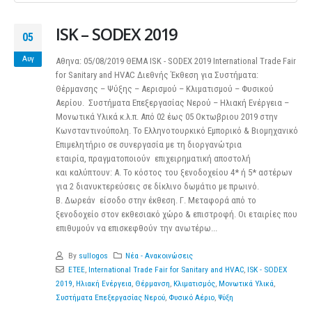
ISK – SODEX 2019
05
Αυγ
Αθηνα: 05/08/2019 ΘΕΜΑ ISK - SODEX 2019 International Trade Fair
for Sanitary and HVAC Διεθνής Έκθεση για Συστήματα:
Θέρμανσης – Ψύξης – Αερισμού – Κλιματισμού – Φυσικού
Αερίου. Συστήματα Επεξεργασίας Νερού – Ηλιακή Ενέργεια –
Μονωτικά Υλικά κ.λ.π. Από 02 έως 05 Οκτωβριου 2019 στην
Κωνσταντινούπολη. Το Ελληνοτουρκικό Εμπορικό & Βιομηχανικό
Επιμελητήριο σε συνεργασία με τη διοργανώτρια
εταιρία, πραγματοποιούν επιχειρηματική αποστολή
και καλύπτουν: Α. Το κόστος του ξενοδοχείου 4* ή 5* αστέρων
για 2 διανυκτερεύσεις σε δίκλινο δωμάτιο με πρωινό.
Β. Δωρεάν είσοδο στην έκθεση. Γ. Μεταφορά από το
ξενοδοχείο στον εκθεσιακό χώρο & επιστροφή. Οι εταιρίες που
επιθυμούν να επισκεφθούν την ανωτέρω...
By
sullogos
Νέα - Ανακοινώσεις
ETEE
,
International Trade Fair for Sanitary and HVAC
,
ISK - SODEX
2019
,
Ηλιακή Ενέργεια
,
Θέρμανση
,
Κλιματισμός
,
Μονωτικά Υλικά
,
Συστήματα Επεξεργασίας Νερού
,
Φυσικό Αέριο
,
Ψύξη