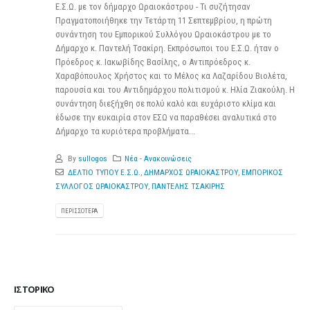
Ε.Σ.Ω. με τον δήμαρχο Ωραιοκάστρου - Τι συζήτησαν
Πραγματοποιήθηκε την Τετάρτη 11 Σεπτεμβρίου, η πρώτη
συνάντηση του Εμπορικού Συλλόγου Ωραιοκάστρου με το
Δήμαρχο κ. Παντελή Τσακίρη. Εκπρόσωποι του Ε.Σ.Ω. ήταν ο
Πρόεδρος κ. Ιακωβίδης Βασίλης, ο Αντιπρόεδρος κ.
Χαραβόπουλος Χρήστος και το Μέλος κα Λαζαρίδου Βιολέτα,
παρουσία και του Αντιδημάρχου πολιτισμού κ. Ηλία Ζιακούλη. Η
συνάντηση διεξήχθη σε πολύ καλό και ευχάριστο κλίμα και
έδωσε την ευκαιρία στον ΕΣΩ να παραθέσει αναλυτικά στο
Δήμαρχο τα κυριότερα προβλήματα...
By
sullogos
Νέα - Ανακοινώσεις
ΔΕΛΤΙΟ ΤΥΠΟΥ Ε.Σ.Ω.
,
ΔΗΜΑΡΧΟΣ ΩΡΑΙΟΚΑΣΤΡΟΥ
,
ΕΜΠΟΡΙΚΟΣ
ΣΥΛΛΟΓΟΣ ΩΡΑΙΟΚΑΣΤΡΟΥ
,
ΠΑΝΤΕΛΗΣ ΤΣΑΚΙΡΗΣ
ΠΕΡΙΣΣΌΤΕΡΑ
ΙΣΤΟΡΙΚΌ