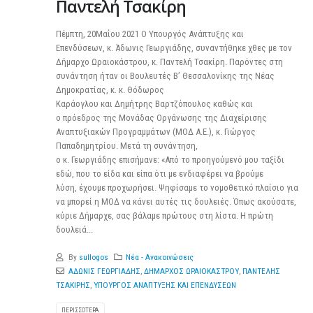
Παντελή Τσακίρη
Πέμπτη, 20Μαΐου 2021 Ο Υπουργός Ανάπτυξης και
Επενδύσεων, κ. Άδωνις Γεωργιάδης, συναντήθηκε χθες με τον
Δήμαρχο Ωραιοκάστρου, κ. Παντελή Τσακίρη. Παρόντες στη
συνάντηση ήταν οι Βουλευτές Β’ Θεσσαλονίκης της Νέας
Δημοκρατίας, κ. κ. Θόδωρος
Καράογλου και Δημήτρης Βαρτζόπουλος καθώς και
ο πρόεδρος της Μονάδας Οργάνωσης της Διαχείρισης
Αναπτυξιακών Προγραμμάτων (ΜΟΔ Α.Ε.), κ. Γιώργος
Παπαδημητρίου. Μετά τη συνάντηση,
ο κ. Γεωργιάδης επισήμανε: «Από το προηγούμενό μου ταξίδι
εδώ, που το είδα και είπα ότι με ενδιαφέρει να βρούμε
λύση, έχουμε προχωρήσει. Ψηφίσαμε το νομοθετικό πλαίσιο για
να μπορεί η ΜΟΔ να κάνει αυτές τις δουλειές. Όπως ακούσατε,
κύριε Δήμαρχε, σας βάλαμε πρώτους στη λίστα. Η πρώτη
δουλειά...
By
sullogos
Νέα - Ανακοινώσεις
ΑΔΩΝΙΣ ΓΕΩΡΓΙΑΔΗΣ
,
ΔΗΜΑΡΧΟΣ ΩΡΑΙΟΚΑΣΤΡΟΥ
,
ΠΑΝΤΕΛΗΣ
ΤΣΑΚΙΡΗΣ
,
ΥΠΟΥΡΓΟΣ ΑΝΑΠΤΥΞΗΣ ΚΑΙ ΕΠΕΝΔΥΣΕΩΝ
ΠΕΡΙΣΣΌΤΕΡΑ