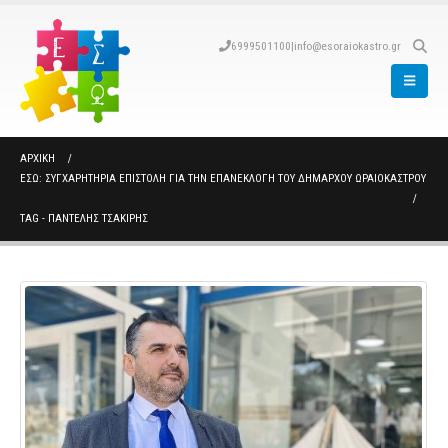
6999501100
|
info@esoraiokastro.gr
ΑΡΧΙΚΉ
ΕΣΩ: ΣΥΓΧΑΡΗΤΉΡΙΑ ΕΠΙΣΤΟΛΉ ΓΙΑ ΤΗΝ ΕΠΑΝΕΚΛΟΓΉ ΤΟΥ ΔΗΜΆΡΧΟΥ ΩΡΑΙΟΚΆΣΤΡΟΥ
TAG -
ΠΑΝΤΕΛΗΣ ΤΣΑΚΙΡΗΣ