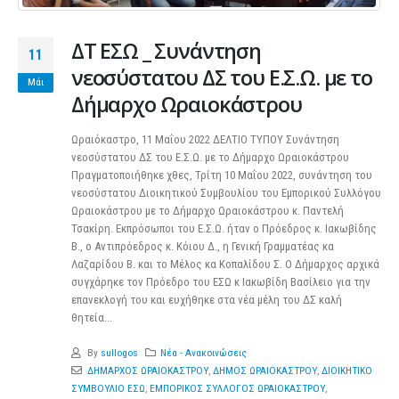
ΔΤ ΕΣΩ _ Συνάντηση
11
νεοσύστατου ΔΣ του Ε.Σ.Ω. με το
Μάι
Δήμαρχο Ωραιοκάστρου
Ωραιόκαστρο, 11 Μαΐου 2022 ΔΕΛΤΙΟ ΤΥΠΟΥ Συνάντηση
νεοσύστατου ΔΣ του Ε.Σ.Ω. με το Δήμαρχο Ωραιοκάστρου
Πραγματοποιήθηκε χθες, Τρίτη 10 Μαΐου 2022, συνάντηση του
νεοσύστατου Διοικητικού Συμβουλίου του Εμπορικού Συλλόγου
Ωραιοκάστρου με το Δήμαρχο Ωραιοκάστρου κ. Παντελή
Τσακίρη. Εκπρόσωποι του Ε.Σ.Ω. ήταν ο Πρόεδρος κ. Ιακωβίδης
Β., ο Αντιπρόεδρος κ. Κόιου Δ., η Γενική Γραμματέας κα
Λαζαρίδου Β. και το Μέλος κα Κοπαλίδου Σ. Ο Δήμαρχος αρχικά
συγχάρηκε τον Πρόεδρο του ΕΣΩ κ Ιακωβίδη Βασίλειο για την
επανεκλογή του και ευχήθηκε στα νέα μέλη του ΔΣ καλή
θητεία...
By
sullogos
Νέα - Ανακοινώσεις
ΔΗΜΑΡΧΟΣ ΩΡΑΙΟΚΑΣΤΡΟΥ
,
ΔΗΜΟΣ ΩΡΑΙΟΚΑΣΤΡΟΥ
,
ΔΙΟΙΚΗΤΙΚΟ
ΣΥΜΒΟΥΛΙΟ ΕΣΩ
,
ΕΜΠΟΡΙΚΟΣ ΣΥΛΛΟΓΟΣ ΩΡΑΙΟΚΑΣΤΡΟΥ
,