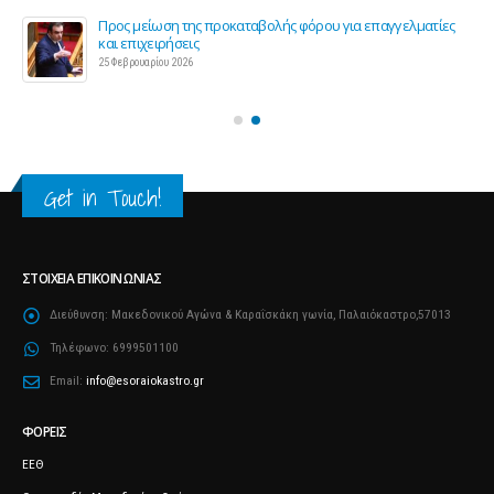
ς 2
Προς μείωση της προκαταβολής φόρου για επαγγελματίες
και επιχειρήσεις
25 Φεβρουαρίου 2026
Get in Touch!
ΣΤΟΙΧΕΊΑ ΕΠΙΚΟΙΝΩΝΊΑΣ
Διεύθυνση:
Μακεδονικού Αγώνα & Καραΐσκάκη γωνία, Παλαιόκαστρο,57013
Τηλέφωνο:
6999501100
Email:
info@esoraiokastro.gr
ΦΟΡΕΊΣ
ΕΕΘ