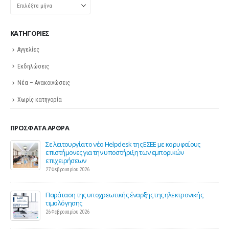
Ιστορικό
KΑΤΗΓΟΡΊΕΣ
Αγγελίες
Εκδηλώσεις
Νέα – Ανακοινώσεις
Χωρίς κατηγορία
ΠΡΌΣΦΑΤΑ ΆΡΘΡΑ
ης
Σε λειτουργία το νέο Helpdesk της ΕΣΕΕ με κορυφαίους
επιστήμονες για την υποστήριξη των εμπορικών
επιχειρήσεων
27 Φεβρουαρίου 2026
Παράταση της υποχρεωτικής έναρξης της ηλεκτρονικής
τιμολόγησης
26 Φεβρουαρίου 2026