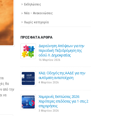
Εκδηλώσεις
Νέα – Ανακοινώσεις
Χωρίς κατηγορία
ΠΡΌΣΦΑΤΑ ΆΡΘΡΑ
 Helpdesk της
Διερεύνηση Απόψεων για την
Σε λ
 επιστήμονες
περιοδική Πεζοδρόμηση της
ΕΣΕΕ
των
οδού Λ. Δημοκρατίας
για 
σεων
εμπ
16 Μαρτίου 2026
27 Φεβρουαρίου 20
ΚΑΔ: Οδηγός της ΑΑΔΕ για την
εωτικής
αυτόματη αντιστοίχιση
Παρά
ται
νικής
έναρ
4 Μαρτίου 2026
χές θα
τιμ
ν από την
26 Φ
ι να
Χειμερινές Εκπτώσεις 2026:
Χειρότερες επιδόσεις για 1 στις 2
οκαταβολής
Προς
επιχειρήσεις
τίες και
φόρο
3 Μαρτίου 2026
επιχ