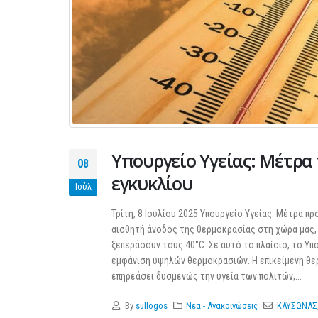
Υπουργείο Υγείας: Μέτρα
08
εγκυκλίου
Ιούλ
Τρίτη, 8 Ιουλίου 2025 Υπουργείο Υγείας: Μέτρα π
αισθητή άνοδος της θερμοκρασίας στη χώρα μας, μ
ξεπεράσουν τους 40°C. Σε αυτό το πλαίσιο, το Υ
εμφάνιση υψηλών θερμοκρασιών. Η επικείμενη θερ
επηρεάσει δυσμενώς την υγεία των πολιτών,...
By
sullogos
Νέα - Ανακοινώσεις
ΚΑΥΣΩΝΑΣ