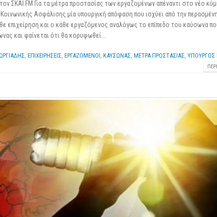
ον ΣΚΑΙ FM Για τα μέτρα προστασίας των εργαζομένων απέναντι στο νέο κύμ
ι Κοινωνικής Ασφάλισης μία υπουργική απόφαση που ισχύει από την περασμέν
κάθε επιχείρηση και ο κάθε εργαζόμενος αναλόγως το επίπεδο του καύσωνα πο
νας και φαίνεται ότι θα κορυφωθεί...
ΩΡΓΙΑΔΗΣ
,
ΕΠΙΧΕΙΡΗΣΕΙΣ
,
ΕΡΓΑΖΟΜΕΝΟΙ
,
ΚΑΥΣΩΝΑΣ
,
ΜΕΤΡΑ ΠΡΟΣΤΑΣΙΑΣ
,
ΥΠΟΥΡΓΟΣ 
ΠΕΡ