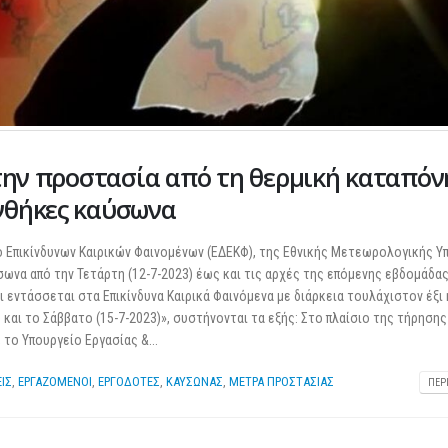
 την προστασία από τη θερμική καταπό
νθήκες καύσωνα
ο Επικίνδυνων Καιρικών Φαινομένων (ΕΔΕΚΦ), της Εθνικής Μετεωρολογικής Υ
σωνα από την Τετάρτη (12-7-2023) έως και τις αρχές της επόμενης εβδομάδας
 εντάσσεται στα Επικίνδυνα Καιρικά Φαινόμενα με διάρκεια τουλάχιστον έξι
και το Σάββατο (15-7-2023)», συστήνονται τα εξής: Στο πλαίσιο της τήρηση
 το Υπουργείο Εργασίας &...
ΕΙΣ
,
ΕΡΓΑΖΟΜΕΝΟΙ
,
ΕΡΓΟΔΟΤΕΣ
,
ΚΑΥΣΩΝΑΣ
,
ΜΕΤΡΑ ΠΡΟΣΤΑΣΙΑΣ
ΠΕΡ