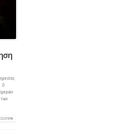
νηση
πηρεσίας
. Ο
 ημερών
ς των
ΙΣΣΌΤΕΡΑ