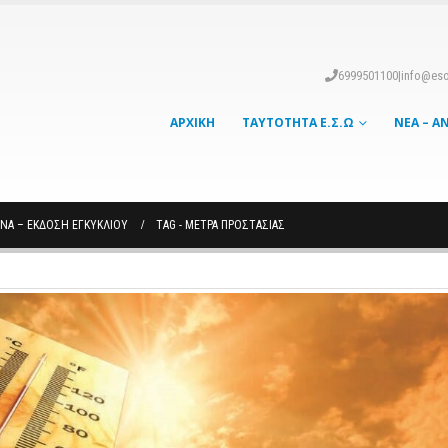
6999501100
|
info@eso
ΑΡΧΙΚΉ
ΤΑΥΤΌΤΗΤΑ Ε.Σ.Ω
ΝΈΑ – Α
ΩΝΑ – ΈΚΔΟΣΗ ΕΓΚΥΚΛΊΟΥ
TAG -
ΜΕΤΡΑ ΠΡΟΣΤΑΣΙΑΣ