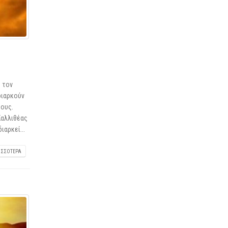
ό τον
διαρκούν
ρους.
Καλλιθέας
ιαρκεί...
ΙΣΣΌΤΕΡΑ