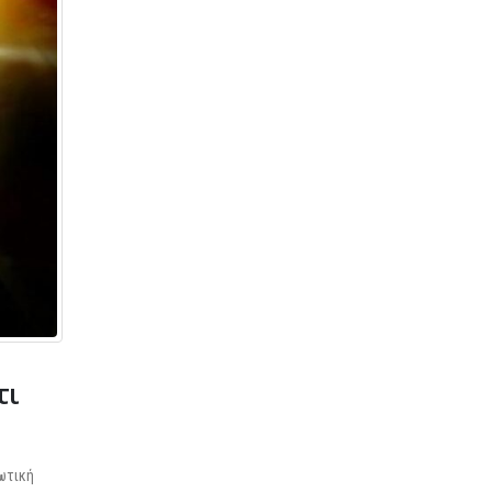
τι
ωτική