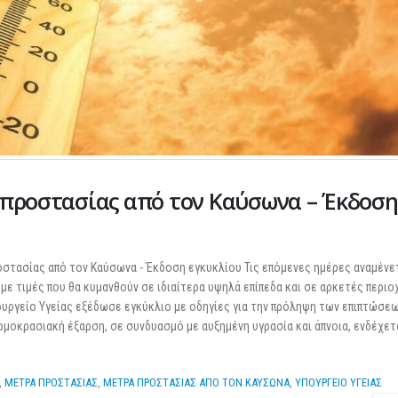
Διερεύνηση Απόψεων για την
Σε λειτουργία το νέο
περιοδική Πεζοδρόμηση της
ΕΣΕΕ με κορυφαίους
οδού Λ. Δημοκρατίας
για την υποστήριξη 
 προστασίας από τον Καύσωνα – Έκδοση
εμπορικών επιχειρή
16 Μαρτίου 2026
27 Φεβρουαρίου 2026
ΚΑΔ: Οδηγός της ΑΑΔΕ για την
αυτόματη αντιστοίχιση
Παράταση της υποχρ
ροστασίας από τον Καύσωνα - Έκδοση εγκυκλίου Τις επόμενες ημέρες αναμένε
έναρξης της ηλεκτρο
4 Μαρτίου 2026
ε τιμές που θα κυμανθούν σε ιδιαίτερα υψηλά επίπεδα και σε αρκετές περιο
τιμολόγησης
πουργείο Υγείας εξέδωσε εγκύκλιο με οδηγίες για την πρόληψη των επιπτώσεω
26 Φεβρουαρίου 2026
μοκρασιακή έξαρση, σε συνδυασμό με αυξημένη υγρασία και άπνοια, ενδέχετα
Χειμερινές Εκπτώσεις 2026:
Χειρότερες επιδόσεις για 1 στις 2
Προς μείωση της πρ
επιχειρήσεις
φόρου για επαγγελμα
3 Μαρτίου 2026
,
ΜΕΤΡΑ ΠΡΟΣΤΑΣΙΑΣ
,
ΜΕΤΡΑ ΠΡΟΣΤΑΣΙΑΣ ΑΠΟ ΤΟΝ ΚΑΥΣΩΝΑ
,
ΥΠΟΥΡΓΕΙΟ ΥΓΕΙΑΣ
επιχειρήσεις