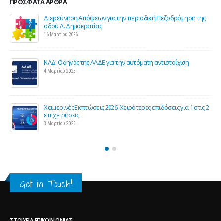
ΠΡΌΣΦΑΤΑ ΆΡΘΡΑ
Διερεύνηση Απόψεων για την περιοδική Πεζοδρόμηση της
οδού Λ. Δημοκρατίας
16 Μαρτίου 2026
ΚΑΔ: Οδηγός της ΑΑΔΕ για την αυτόματη αντιστοίχιση
4 Μαρτίου 2026
Χειμερινές Εκπτώσεις 2026: Χειρότερες επιδόσεις για 1 στις 2
ς
επιχειρήσεις
3 Μαρτίου 2026
Get in Touch!
ΣΤΟΙΧΕΊΑ ΕΠΙΚΟΙΝΩΝΊΑΣ