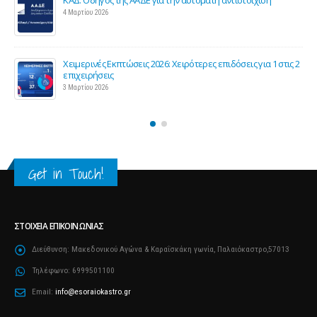
4 Μαρτίου 2026
Χειμερινές Εκπτώσεις 2026: Χειρότερες επιδόσεις για 1 στις 2
ς
επιχειρήσεις
3 Μαρτίου 2026
Get in Touch!
ΣΤΟΙΧΕΊΑ ΕΠΙΚΟΙΝΩΝΊΑΣ
Διεύθυνση:
Μακεδονικού Αγώνα & Καραΐσκάκη γωνία, Παλαιόκαστρο,57013
Τηλέφωνο:
6999501100
Email:
info@esoraiokastro.gr