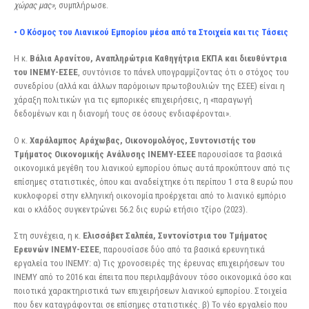
χώρας μας»
, συμπλήρωσε.
• Ο Κόσμος του Λιανικού Εμπορίου μέσα από τα Στοιχεία και τις Τάσεις
Η κ.
Βάλια Αρανίτου, Αναπληρώτρια Καθηγήτρια ΕΚΠΑ και διευθύντρια
του ΙΝΕΜΥ-ΕΣΕΕ
, συντόνισε το πάνελ υπογραμμίζοντας ότι ο στόχος του
συνεδρίου (αλλά και άλλων παρόμοιων πρωτοβουλιών της ΕΣΕΕ) είναι η
χάραξη πολιτικών για τις εμπορικές επιχειρήσεις, η «παραγωγή
δεδομένων και η διανομή τους σε όσους ενδιαφέρονται».
Ο κ.
Χαράλαμπος Αράχωβας, Οικονομολόγος, Συντονιστής του
Τμήματος Οικονομικής Ανάλυσης
ΙΝΕΜΥ-ΕΣΕΕ
παρουσίασε τα βασικά
οικονομικά μεγέθη του λιανικού εμπορίου όπως αυτά προκύπτουν από τις
επίσημες στατιστικές, όπου και αναδείχτηκε ότι περίπου 1 στα 8 ευρώ που
κυκλοφορεί στην ελληνική οικονομία προέρχεται από το λιανικό εμπόριο
και ο κλάδος συγκεντρώνει 56.2 δις ευρώ ετήσιο τζίρο (2023).
Στη συνέχεια, η κ.
Ελισσάβετ Σαλπέα, Συντονίστρια του Τμήματος
Ερευνών ΙΝΕΜΥ-ΕΣΕΕ
, παρουσίασε δύο από τα βασικά ερευνητικά
εργαλεία του ΙΝΕΜΥ: α) Tις χρονοσειρές της έρευνας επιχειρήσεων του
ΙΝΕΜΥ από το 2016 και έπειτα που περιλαμβάνουν τόσο οικονομικά όσο και
ποιοτικά χαρακτηριστικά των επιχειρήσεων λιανικού εμπορίου. Στοιχεία
που δεν καταγράφονται σε επίσημες στατιστικές. β) Το νέο εργαλείο που