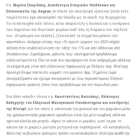
Η κ.
Μαρίνα Σπυριδάκη, Διευθύντρια Εταιρικών Υποθέσεων και
Επικοινωνίας της Aegean
, εντόπισε την επιστροφή «ξανά και ξανά» ενός
τουρίστα που έχει επισκεφθεί την Ελλάδα ως το κλειδί της Βιομηχανίας.
Για να επιτευχθεί κάτι τέτοιο, είναι απαραίτητη η δουλειά και η συνέργεια
των Δημόσιων και Ιδιωτικών φορέων καθ’ όλη τη διάρκεια του ταξιδιού
του:
«Η εμπειρία του πελάτη […] ξεκινά από τη στιγμή που μπαίνει στο
αεροπλάνο». Ανέφερε επίσης, πως «Το πρώτο τρίμηνο του 2024 υπήρξε
αύξηση στην επιβατική κίνηση της τάξης του 11% και από Αθήνα και από
Θεσσαλονίκη». Συμπλήρωσε, μάλιστα, πως «συστηματικά προβάλλουμε
ελληνικά προϊόντα. Όλα τα σνακ που προσφέρονται στην εκδρομή μας αλλά και
τα γεύματά μας είναι από ελληνικούς παραγωγούς με Έλληνες σεφ. Ιδιαίτερη
προσοχή δίναμε πάντα στο κομμάτι του κρασιού. Άρα, 15 χρόνια τώρα
συνεργαζόμαστε και έχουμε συνεργαστεί με τους περισσότερους Έλληνες
παραγωγούς κρασιού, όπου τους προβάλλουμε και στο περιοδικό μας».
Ένα άλλο «κλειδί» τόνισε ο κ.
Κωνσταντίνος Βασσάκης, Επίκουρος
Καθηγητής του Ελληνικού
Μεσογειακού Πανεπιστημίου και συνιδρυτής
της Bizrupt
, για τον οποίο η
«συνένωση του φυσικού και του ψηφιακού μέσω
της χρησιμοποίησης ψηφιακών εργαλείων είναι όχι μόνο κομβική, αλλά και
σχετικά εύκολη και φτηνή». «Αφού το κάνουν οι μεγάλοι, γιατί να μην το
κάνουν και οι μικροί;»
, ρώτησε ρητορικά και συμπλήρωσε:
«Οι καταναλωτές,
θέλοντας να βιώσουν εμπειρίες πρέπει να καταναλώσουν ιδιαίτερα αγαθά της