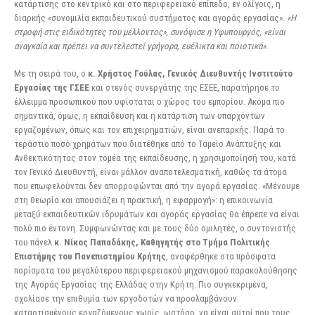
κατάρτισης στο κεντρικό και στο περιφερειακό επίπεδο, εν ολίγοις, η
διαρκής «συνομιλία εκπαιδευτικού συστήματος και αγοράς εργασίας».
«Η
στροφή στις ειδικότητες του μέλλοντος», συνόψισε η Υφυπουργός, «είναι
αναγκαία και πρέπει να συντελεστεί γρήγορα, ευέλικτα και ποιοτικά»
.
Με τη σειρά του, ο
κ. Χρήστος Γούλας, Γενικός Διευθυντής Ινστιτούτο
Εργασίας της ΓΣΕΕ
και στενός συνεργάτης της ΕΣΕΕ, παρατήρησε το
έλλειμμα προσωπικού που υφίσταται ο χώρος του εμπορίου. Ακόμα πιο
σημαντικά, όμως, η εκπαίδευση και η κατάρτιση των υπαρχόντων
εργαζομένων, όπως και τον επιχειρηματιών, είναι ανεπαρκής. Παρά το
τεράστιο ποσό χρημάτων που διατέθηκε από το Ταμείο Ανάπτυξης και
Ανθεκτικότητας στον τομέα της εκπαίδευσης, η χρησιμοποίησή του, κατά
τον Γενικό Διευθυντή, είναι μάλλον αναποτελεσματική, καθώς τα άτομα
που επωφελούνται δεν απορροφώνται από την αγορά εργασίας. «Μένουμε
στη θεωρία και απουσιάζει η πρακτική, η εφαρμογή»: η επικοινωνία
μεταξύ εκπαιδευτικών ιδρυμάτων και αγοράς εργασίας θα έπρεπε να είναι
πολύ πιο έντονη. Συμφωνώντας και με τους δύο ομιλητές, ο συντονιστής
του πάνελ
κ. Νίκος Παπαδάκης, Καθηγητής στο Τμήμα Πολιτικής
Επιστήμης του Πανεπιστημίου Κρήτης
, αναφέρθηκε στα πρόσφατα
πορίσματα του μεγαλύτερου περιφερειακού μηχανισμού παρακολούθησης
της Αγοράς Εργασίας της Ελλάδας στην Κρήτη. Πιο συγκεκριμένα,
σχολίασε την επιθυμία των εργοδοτών να προσλαμβάνουν
καταρτισμένους εργαζόμενους χωρίς, ωστόσο, να είναι αυτοί που τους