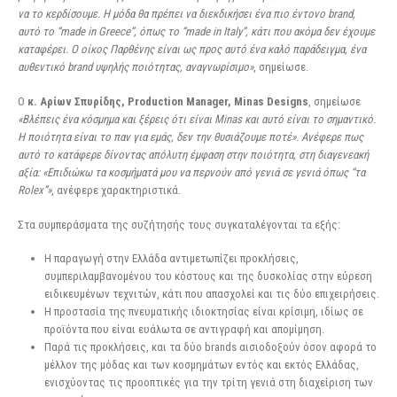
να το κερδίσουμε. Η μόδα θα πρέπει να διεκδικήσει ένα πιο έντονο brand,
αυτό το “made in Greece”, όπως το “made in Italy”, κάτι που ακόμα δεν έχουμε
καταφέρει. Ο οίκος Παρθένης είναι ως προς αυτό ένα καλό παράδειγμα, ένα
αυθεντικό brand υψηλής ποιότητας, αναγνωρίσιμο»
, σημείωσε.
Ο
κ. Αρίων Σπυρίδης, Production Manager, Minas Designs
, σημείωσε
«Βλέπεις ένα κόσμημα και ξέρεις ότι είναι Minas και αυτό είναι το σημαντικό.
Η ποιότητα είναι το παν για εμάς, δεν την θυσιάζουμε ποτέ». Ανέφερε πως
αυτό το κατάφερε δίνοντας απόλυτη έμφαση στην ποιότητα, στη διαγενεακή
αξία: «Επιδιώκω τα κοσμήματά μου να περνούν από γενιά σε γενιά όπως “τα
Rolex”»
, ανέφερε χαρακτηριστικά.
Στα συμπεράσματα της συζήτησής τους συγκαταλέγονται τα εξής:
Η παραγωγή στην Ελλάδα αντιμετωπίζει προκλήσεις,
συμπεριλαμβανομένου του κόστους και της δυσκολίας στην εύρεση
ειδικευμένων τεχνιτών, κάτι που απασχολεί και τις δύο επιχειρήσεις.
Η προστασία της πνευματικής ιδιοκτησίας είναι κρίσιμη, ιδίως σε
προϊόντα που είναι ευάλωτα σε αντιγραφή και απομίμηση.
Παρά τις προκλήσεις, και τα δύο brands αισιοδοξούν όσον αφορά το
μέλλον της μόδας και των κοσμημάτων εντός και εκτός Ελλάδας,
ενισχύοντας τις προοπτικές για την τρίτη γενιά στη διαχείριση των