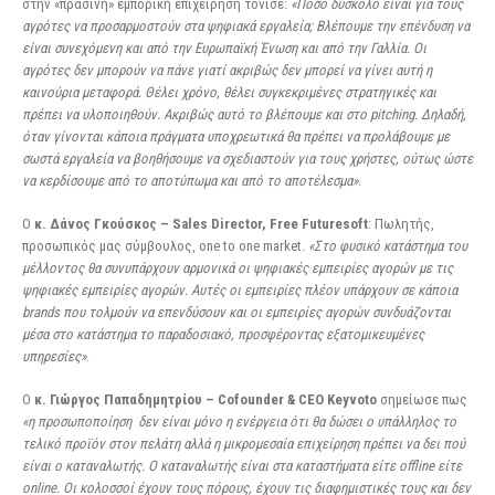
στην «πράσινη» εμπορική επιχείρηση τόνισε:
«Πόσο δύσκολο είναι για τους
αγρότες να προσαρμοστούν στα ψηφιακά εργαλεία; Βλέπουμε την επένδυση να
είναι συνεχόμενη και από την Ευρωπαϊκή Ένωση και από την Γαλλία. Οι
αγρότες δεν μπορούν να πάνε γιατί ακριβώς δεν μπορεί να γίνει αυτή η
καινούρια μεταφορά. Θέλει χρόνο, θέλει συγκεκριμένες στρατηγικές και
πρέπει να υλοποιηθούν. Ακριβώς αυτό το βλέπουμε και στο pitching. Δηλαδή,
όταν γίνονται κάποια πράγματα υποχρεωτικά θα πρέπει να προλάβουμε με
σωστά εργαλεία να βοηθήσουμε να σχεδιαστούν για τους χρήστες, ούτως ώστε
να κερδίσουμε από το αποτύπωμα και από το αποτέλεσμα»
.
Ο
κ. Δάνος Γκούσκος – Sales Director, Free Futuresoft
: Πωλητής,
προσωπικός μας σύμβουλος, one to one market.
«Στο φυσικό κατάστημα του
μέλλοντος θα συνυπάρχουν αρμονικά οι ψηφιακές εμπειρίες αγορών με τις
ψηφιακές εμπειρίες αγορών. Αυτές οι εμπειρίες πλέον υπάρχουν σε κάποια
brands που τολμούν να επενδύσουν και οι εμπειρίες αγορών συνδυάζονται
μέσα στο κατάστημα το παραδοσιακό, προσφέροντας εξατομικευμένες
υπηρεσίες»
.
Ο
κ. Γιώργος Παπαδημητρίου – Cofounder & CEO Keyvoto
σημείωσε πως
«η προσωποποίηση δεν είναι μόνο η ενέργεια ότι θα δώσει ο υπάλληλος το
τελικό προϊόν στον πελάτη αλλά η μικρομεσαία επιχείρηση πρέπει να δει πού
είναι ο καταναλωτής. Ο καταναλωτής είναι στα καταστήματα είτε offline είτε
online. Οι κολοσσοί έχουν τους πόρους, έχουν τις διαφημιστικές τους και δεν