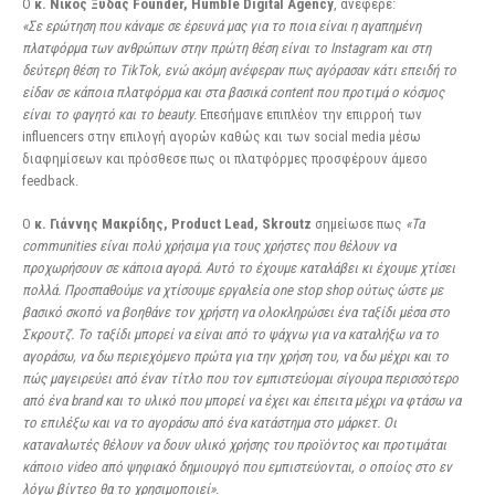
Ο
κ. Νίκος Ξυδάς Founder, Humble Digital Agency
, ανέφερε:
«Σε ερώτηση που κάναμε σε έρευνά μας για το ποια είναι η αγαπημένη
πλατφόρμα των ανθρώπων στην πρώτη θέση είναι το Instagram και στη
δεύτερη θέση το TikTok, ενώ ακόμη ανέφεραν πως αγόρασαν κάτι επειδή το
είδαν σε κάποια πλατφόρμα και στα βασικά content που προτιμά ο κόσμος
είναι το φαγητό και το beauty
. Επεσήμανε επιπλέον την επιρροή των
influencers στην επιλογή αγορών καθώς και των social media μέσω
διαφημίσεων και πρόσθεσε πως οι πλατφόρμες προσφέρουν άμεσο
feedback.
Ο
κ. Γιάννης Μακρίδης, Product Lead, Skroutz
σημείωσε πως
«Τα
communities είναι πολύ χρήσιμα για τους χρήστες που θέλουν να
προχωρήσουν σε κάποια αγορά. Αυτό το έχουμε καταλάβει κι έχουμε χτίσει
πολλά. Προσπαθούμε να χτίσουμε εργαλεία one stop shop ούτως ώστε με
βασικό σκοπό να βοηθάνε τον χρήστη να ολοκληρώσει ένα ταξίδι μέσα στο
Σκρουτζ. Το ταξίδι μπορεί να είναι από το ψάχνω για να καταλήξω να το
αγοράσω, να δω περιεχόμενο πρώτα για την χρήση του, να δω μέχρι και το
πώς μαγειρεύει από έναν τίτλο που τον εμπιστεύομαι σίγουρα περισσότερο
από ένα brand και το υλικό που μπορεί να έχει και έπειτα μέχρι να φτάσω να
το επιλέξω και να το αγοράσω από ένα κατάστημα στο μάρκετ. Οι
καταναλωτές θέλουν να δουν υλικό χρήσης του προϊόντος και προτιμάται
κάποιο video από ψηφιακό δημιουργό που εμπιστεύονται, ο οποίος στο εν
λόγω βίντεο θα το χρησιμοποιεί»
.