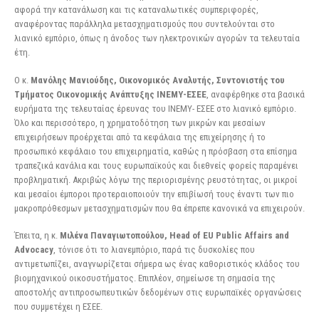
αφορά την κατανάλωση και τις καταναλωτικές συμπεριφορές,
αναφέροντας παράλληλα μετασχηματισμούς που συντελούνται στο
λιανικό εμπόριο, όπως η άνοδος των ηλεκτρονικών αγορών τα τελευταία
έτη.
Ο κ.
Μανόλης Μανιούδης, Οικονομικός Αναλυτής, Συντονιστής του
Τμήματος Οικονομικής
Ανάπτυξης ΙΝΕΜΥ-ΕΣΕΕ
, αναφέρθηκε στα βασικά
ευρήματα της τελευταίας έρευνας του ΙΝΕΜΥ- ΕΣΕΕ στο λιανικό εμπόριο.
Όλο και περισσότερο, η χρηματοδότηση των μικρών και μεσαίων
επιχειρήσεων προέρχεται από τα κεφάλαια της επιχείρησης ή το
προσωπικό κεφάλαιο του επιχειρηματία, καθώς η πρόσβαση στα επίσημα
τραπεζικά κανάλια και τους ευρωπαϊκούς και διεθνείς φορείς παραμένει
προβληματική. Ακριβώς λόγω της περιορισμένης ρευστότητας, οι μικροί
και μεσαίοι έμποροι προτεραιοποιούν την επιβίωσή τους έναντι των πιο
μακροπρόθεσμων μετασχηματισμών που θα έπρεπε κανονικά να επιχειρούν.
Έπειτα, η κ.
Μιλένα Παναγιωτοπούλου, Head of EU Public Affairs and
Advocacy
, τόνισε ότι το λιανεμπόριο, παρά τις δυσκολίες που
αντιμετωπίζει, αναγνωρίζεται σήμερα ως ένας καθοριστικός κλάδος του
βιομηχανικού οικοσυστήματος. Επιπλέον, σημείωσε τη σημασία της
αποστολής αντιπροσωπευτικών δεδομένων στις ευρωπαϊκές οργανώσεις
που συμμετέχει η ΕΣΕΕ.