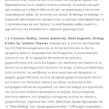
θερμοκηπίου και για το τεράστιο ποσοστό μόλυνσης. Η κυκλική οικονομία
έχει να κάνει με οτιδήποτε άλλο εκτός από την ανακύκλωση, η οποία είναι
ενεργοβόρα και χαλάει την ποιότητα των υλικών! Αν θέλουμε να σωθούμε, το
ενεργειακό αποτύπωμα ενός εμπόρου είναι το λιγότερο, αλλά σημασία έχει το
τι καταναλώνουμε και εκεί “μπαίνει” το retail business, καθώς είμαστε οι
αρχιτέκτονες των καταναλωτών»
, σημείωσε χαρακτηριστικά.
Ο
κ. Στυλιανός Ηλιάδης, Γενικός Διευθυντής, Retail Segments, Strategy
& Sales της Τράπεζας
Πειραιώς
ανέφερε πως οι κανόνες προσαρμογής
του ESG Risk θα ενσωματώνονται σε τέτοια πρότυπα που αν δεν τα
εφαρμόζει έκαστος επιχειρηματίας θα δυσχεραίνει τη δανειοληπτική
ικανότητά του. Αν τα εφαρμόζει θα καταστεί πιο εύκολη η
χρηματοδότηση, έτσι ώστε ένα κομμάτι της επένδυσης που καλούνται να
κάνουν για να προσαρμοστούν σε αυτόν τον κόσμο, να είναι μια επιδότηση,
ώστε το κόστος της μετάβασης να είναι μικρότερο και προφανώς οι
γραμμές χρηματοδότησης να είναι σε χαμηλό χρηματοοικονομικό κόστος
για το ποσό του δανειακού σκέλους και επίσης να είναι κάτω από
προγράμματα εθνικά και ευρωπαϊκά, στο οποίο θα υπάρχει μια εγγυοδοσία
του πιστωτικού κινδύνου προκειμένου να αυξάνει την πιστοληπτική
ικανότητα απέναντι στο τραπεζικό σύστημα και να είναι πιο εύκολη η
χρηματοδότηση. Σημείωσε πως
«στην Τράπεζα μας έχουμε δημιουργήσει και
το “Green Banking”, ενώ έχουμε χρηματοδοτήσει 17.000 μικρές επιχειρήσεις