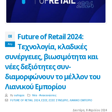
Future of Retail 2024:
08
Τεχνολογία, κλαδικές
Απρ
συνέργειες, βιωσιμότητα και
νέες δεξιότητες συν-
διαμορφώνουν το μέλλον του
Λιανικού Εμπορίου
By
sullogos
Νέα - Ανακοινώσεις
FUTURE OF RETAIL 2024
,
ΕΣΕΕ
,
ΕΣΕΕ ΣΥΝΕΔΡΙΟ
,
ΛΙΑΝΙΚΟ ΕΜΠΟΡΙΟ
Δευτέρα, 8 Απριλίου 2024