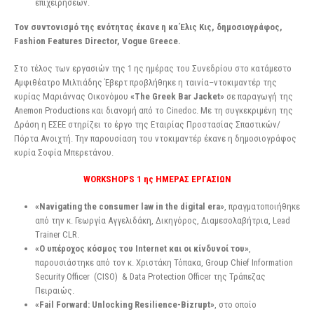
επιχειρήσεων.
Τον συντονισμό της ενότητας έκανε η κα Έλις Κις, δημοσιογράφος,
Fashion Features Director,
Vogue Greece.
Στο τέλος των εργασιών της 1 ης ημέρας του Συνεδρίου στο κατάμεστο
Αμφιθέατρο Μιλτιάδης Έβερτ προβλήθηκε η ταινία–ντοκιμαντέρ της
κυρίας Μαριάννας Οικονόμου
«The Greek Bar Jacket»
σε παραγωγή της
Αnemon Productions και διανομή από το Cinedoc. Με τη συγκεκριμένη της
Δράση η ΕΣΕΕ στηρίζει το έργο της Εταιρίας Προστασίας Σπαστικών/
Πόρτα Ανοιχτή. Την παρουσίαση του ντοκιμαντέρ έκανε η δημοσιογράφος
κυρία Σοφία Μπερετάνου.
WORKSHOPS 1 ης ΗΜΕΡΑΣ ΕΡΓΑΣΙΩΝ
«Νavigating the consumer law in the digital era»
, πραγματοποιήθηκε
από την κ. Γεωργία Αγγελιδάκη, Δικηγόρος, Διαμεσολαβήτρια, Lead
Trainer CLR.
«Ο υπέροχος κόσμος του Internet και οι κίνδυνοί του»
,
παρουσιάστηκε από τον κ. Χριστάκη Τόπακα, Group Chief Information
Security Officer (CISO) & Data Protection Officer της Τράπεζας
Πειραιώς.
«Fail Forward: Unlocking Resilience-Bizrupt»
, στο οποίο