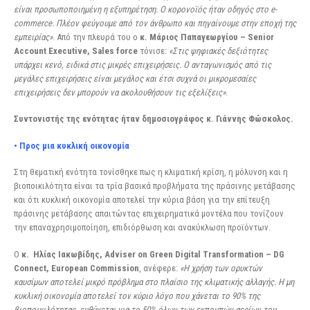
είναι προσωποποιημένη η εξυπηρέτηση. Ο κορονοϊός ήταν οδηγός στο e-
commerce. Πλέον φεύγουμε από τον άνθρωπο και πηγαίνουμε στην εποχή της
εμπειρίας»
. Από την πλευρά του ο
κ. Μάριος Παπαγεωργίου – Senior
Account Executive, Sales force
τόνισε:
«Στις ψηφιακές δεξιότητες
υπάρχει κενό, ειδικά στις μικρές επιχειρήσεις. Ο ανταγωνισμός από τις
μεγάλες επιχειρήσεις είναι μεγάλος και έτσι συχνά οι μικρομεσαίες
επιχειρήσεις δεν μπορούν να ακολουθήσουν τις εξελίξεις»
.
Συντονιστής της ενότητας ήταν δημοσιογράφος κ. Γιάννης Φώσκολος.
• Προς μια κυκλική οικονομία
Στη θεματική ενότητα τονίσθηκε πως η κλιματική κρίση, η μόλυνση και η
βιοποικιλότητα είναι τα τρία βασικά προβλήματα της πράσινης μετάβασης
και ότι κυκλική οικονομία αποτελεί την κύρια βάση για την επίτευξη
πράσινης μετάβασης απαιτώντας επιχειρηματικά μοντέλα που τονίζουν
την επαναχρησιμοποίηση, επιδιόρθωση και ανακύκλωση προϊόντων.
Ο
κ. Ηλίας Ιακωβίδης, Adviser on Green Digital Transformation – DG
Connect, European
Commission
, ανέφερε:
«Η χρήση των ορυκτών
καυσίμων αποτελεί μικρό πρόβλημα στο πλαίσιο της κλιματικής αλλαγής. Η μη
κυκλική οικονομία αποτελεί τον κύριο λόγο που χάνεται το 90% της
βιοποικιλότητας, ευθύνεται για το 50% όλων των εκπομπών αερίων του