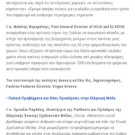
επιταχύνεται και, παρά τις αντιδράσεις μερικών, «οι αντιστάσεις
κάμπτονται».
«Έχουμε ασκήσει πιέσεις για να αλλάξει η νομοθεσία στον τρόπο
που παράγουμε και εισάγουμε τα ρούχα μας»
, σημείωσε.
Ο
κ. Μελέτης Καραμπίνης, Past General Director of HCIA and ELSEVIE
,
αναφέρθηκε στην πρόταση νόμου της Γαλλίας σε ευρωπαϊκό επίπεδο, με
στόχο την προσαρμογή της βιομηχανίας ρούχων στους κανόνες μιας
πράσινης ανάπτυξης και της επανόδου της ΕΕ στην εμπροσθοφυλακή του
χώρου. Όπως εξήγησε
«Η πρόταση νόμου στη Γαλλία προσπαθεί να βάλει
φρένο στους κανόνες εισαγωγών ειδών ένδυσης από μεγάλες πλατφόρμες,
γιατί υπάρχουν παραγωγοί που δημιουργούν 7200 νέα δείγματα την ημέρα και
αυτό προκαλεί εθισμό στον καταναλωτή»
.
Τον συντονισμό της ενότητας έκανε η κα Έλις Κις, δημοσιογράφος,
Fashion Features Director, Vogue Greece.
• Παλαιά Προβλήματα και Νέες Προκλήσεις στην Ελληνική Μόδα
Η
κ. Ορσαλία Παρθένη, ιδιοκτήτρια της Parthenis και Πρόεδρος της
Ελληνικής Ένωσης
Σχεδιαστών Μόδας
, τόνισε:
«Μέσα στον covid
βρεθήκαμε ορισμένοι άνθρωποι και είπαμε να φτιάξουμε και πάλι την Ένωση
Σχεδιαστών Μόδας. Όταν μοιραζόμαστε τα προβλήματα μπορούμε να
βοηθηθούμε και επίσης όταν διεκδικούμε πράγματα ομαδικά είναι πιο πιθανό