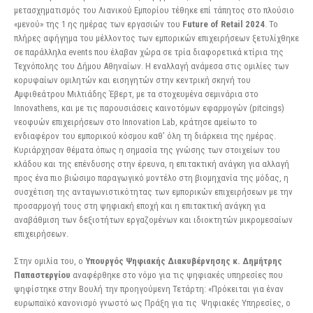
μετασχηματισμός του Λιανικού Εμπορίου τέθηκε επί τάπητος στο πλούσιο
«μενού» της 1 ης ημέρας των εργασιών του
Future of Retail 2024
. Το
πλήρες αφήγημα του μέλλοντος των εμπορικών επιχειρήσεων ξετυλίχθηκε
σε παράλληλα events που έλαβαν χώρα σε τρία διαφορετικά κτίρια της
Τεχνόπολης του Δήμου Αθηναίων. Η εναλλαγή ανάμεσα στις ομιλίες των
κορυφαίων ομιλητών και εισηγητών στην κεντρική σκηνή του
Αμφιθεάτρου Μιλτιάδης Έβερτ, με τα στοχευμένα σεμινάρια στο
Innovathens, και με τις παρουσιάσεις καινοτόμων εφαρμογών (pitcings)
νεοφυών επιχειρήσεων στο Innovation Lab, κράτησε αμείωτο το
ενδιαφέρον του εμπορικού κόσμου καθ’ όλη τη διάρκεια της ημέρας.
Κυριάρχησαν θέματα όπως η σημασία της γνώσης των στοιχείων του
κλάδου και της επένδυσης στην έρευνα, η επιτακτική ανάγκη για αλλαγή
προς ένα πιο βιώσιμο παραγωγικό μοντέλο στη βιομηχανία της μόδας, η
συσχέτιση της ανταγωνιστικότητας των εμπορικών επιχειρήσεων με την
προσαρμογή τους στη ψηφιακή εποχή και η επιτακτική ανάγκη για
αναβάθμιση των δεξιοτήτων εργαζομένων και ιδιοκτητών μικρομεσαίων
επιχειρήσεων.
Στην ομιλία του, ο
Υπουργός Ψηφιακής Διακυβέρνησης κ. Δημήτρης
Παπαστεργίου
αναφέρθηκε στο νόμο για τις ψηφιακές υπηρεσίες που
ψηφίστηκε στην Βουλή την προηγούμενη Τετάρτη: «Πρόκειται για έναν
ευρωπαϊκό κανονισμό γνωστό ως Πράξη για τις Ψηφιακές Υπηρεσίες, ο