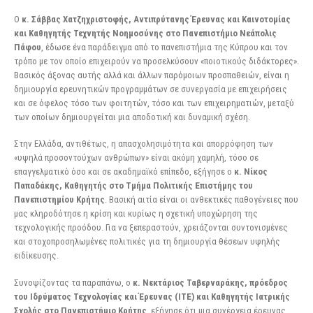
Ο
κ. Σάββας Χατζηχριστοφής, Αντιπρύτανης Έρευνας και Καινοτομίας
και Καθηγητής Τεχνητής
Νοημοσύνης στο Πανεπιστήμιο Νεάπολις
Πάφου
, έδωσε ένα παράδειγμα από το πανεπιστήμια της Κύπρου και τον
τρόπο με τον οποίο επιχειρούν να προσελκύσουν «ποιοτικούς διδάκτορες».
Βασικός άξονας αυτής αλλά και άλλων παρόμοιων προσπαθειών, είναι η
δημιουργία ερευνητικών προγραμμάτων σε συνεργασία με επιχειρήσεις
και σε όφελος τόσο των φοιτητών, τόσο και των επιχειρηματιών, μεταξύ
των οποίων δημιουργείται μια αποδοτική και δυναμική σχέση.
Στην Ελλάδα, αντιθέτως, η απασχολησιμότητα και απορρόφηση των
«υψηλά προσοντούχων ανθρώπων» είναι ακόμη χαμηλή, τόσο σε
επαγγελματικό όσο και σε ακαδημαϊκό επίπεδο, εξήγησε ο
κ. Νίκος
Παπαδάκης, Καθηγητής στο Τμήμα Πολιτικής Επιστήμης του
Πανεπιστημίου Κρήτης
. Βασική αιτία είναι οι ανθεκτικές παθογένειες που
μας κληροδότησε η κρίση και κυρίως η σχετική υποχώρηση της
τεχνολογικής προόδου. Για να ξεπεραστούν, χρειάζονται συντονισμένες
και στοχοπροσηλωμένες πολιτικές για τη δημιουργία θέσεων υψηλής
ειδίκευσης.
Συνοψίζοντας τα παραπάνω, ο
κ. Νεκτάριος Ταβερναράκης, πρόεδρος
του Ιδρύματος Τεχνολογίας
και Έρευνας (ΙΤΕ) και Καθηγητής Ιατρικής
Σχολής στο Πανεπιστήμιο Κρήτης
, εξήγησε ότι μια συνέργεια έρευνας