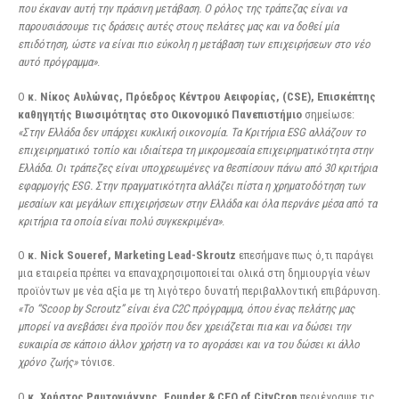
που έκαναν αυτή την πράσινη μετάβαση. Ο ρόλος της τράπεζας είναι να
παρουσιάσουμε τις δράσεις αυτές στους πελάτες μας και να δοθεί μία
επιδότηση, ώστε να είναι πιο εύκολη η μετάβαση των επιχειρήσεων στο νέο
αυτό πρόγραμμα»
.
Ο
κ. Νίκος Αυλώνας, Πρόεδρος Κέντρου Αειφορίας, (CSE), Επισκέπτης
καθηγητής Βιωσιμότητας στο Οικονομικό Πανεπιστήμιο
σημείωσε:
«Στην Ελλάδα δεν υπάρχει κυκλική οικονομία. Τα Κριτήρια ESG αλλάζουν το
επιχειρηματικό τοπίο και ιδιαίτερα τη μικρομεσαία επιχειρηματικότητα στην
Ελλάδα. Οι τράπεζες είναι υποχρεωμένες να θεσπίσουν πάνω από 30 κριτήρια
εφαρμογής ESG. Στην πραγματικότητα αλλάζει πίστα η χρηματοδότηση των
μεσαίων και μεγάλων επιχειρήσεων στην Ελλάδα και όλα περνάνε μέσα από τα
κριτήρια τα οποία είναι πολύ συγκεκριμένα»
.
Ο
κ. Nick Soueref, Marketing Lead-Skroutz
επεσήμανε πως ό,τι παράγει
μια εταιρεία πρέπει να επαναχρησιμοποιείται ολικά στη δημιουργία νέων
προϊόντων με νέα αξία με τη λιγότερο δυνατή περιβαλλοντική επιβάρυνση.
«Το “Scoop by Scroutz” είναι ένα C2C πρόγραμμα, όπου ένας πελάτης μας
μπορεί να ανεβάσει ένα προϊόν που δεν χρειάζεται πια και να δώσει την
ευκαιρία σε κάποιο άλλον χρήστη να το αγοράσει και να του δώσει κι άλλο
χρόνο ζωής»
τόνισε.
Ο
κ. Χρήστος Ραυτογιάννης, Founder & CEO of CityCrop
περιέγραψε τις