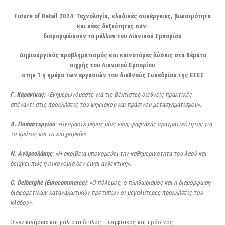
Future of Retail 2024: Τεχνολογία, κλαδικές συνέργειες, βιωσιμότητα
και νέες δεξιότητες συν-
διαμορφώνουν το μέλλον του Λιανικού Εμπορίου
Δημιουργικός προβληματισμός και καινοτόμες λύσεις στα θέματα
αιχμής του Λιανικού Εμπορίου
στην 1 η ημέρα των εργασιών του διεθνούς Συνεδρίου της ΕΣΕΕ
Γ. Καρανίκας
: «Ενημερωνόμαστε για τις βέλτιστες διεθνείς πρακτικές
απέναντι στις προκλήσεις του ψηφιακού και πράσινου μετασχηματισμού».
Δ. Παπαστεργίου
: «Γινόμαστε μέρος μίας νέας ψηφιακής πραγματικότητας για
το κράτος και το
επιχειρείν».
Ν. Ανδρουλάκης
: «Η ακρίβεια υπονομεύει την καθημερινότητα του λαού και
δείχνει πως η οικονομία δεν
είναι ανθεκτική».
C. Delberghe
(Eurocommerce)
: «Ο πόλεμος, ο πληθωρισμός και η διαμόρφωση
διαφορετικών
καταναλωτικών προτύπων οι μεγαλύτερες προκλήσεις του
κλάδου».
Ο «εν κινήσει» και μάλιστα διπλός – ψηφιακός και πράσινος –