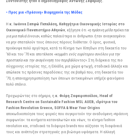
Συντονιστής ήταν ο δημοσιογράφος Αντώνης Σεφερλής.
• Προς μια «Πράσινη» Βιομηχανία της Μόδας
Η
κ. Ιωάννα Σαπφώ Πεπελάση, Καθηγήτρια Οικονομικής Ιστορίας στο
Οικονομικό Πανεπιστήμιο
Αθηνών
, εξήγησε ότι
«η πράσινη μόδα πρόκειται
για μια παλιά έννοια»
, καθώς παλαιότερα οι άνθρωποι ήταν αναγκασμένοι
να μην σπαταλούν τους όποιους πόρους διέθεταν. Ο όρος, φυσικά,
προέκυψε πολύ αργότερα, κατά το Κίνημα των Χίπηδων στη δεκαετία του
’60 και του ’70 και αποτέλεσε
«κομμάτι ενός ευρύτερου συνόλου για την
προστασία και την αναγέννηση του περιβάλλοντος»
. Στη διάρκεια της πιο
σύγχρονης ιστορίας της, η Ελλάδα, μια χώρα φτωχή, σταδιακά άλλαξε και
απώλεσε τις πράσινες παραδόσεις της σε βαθμό που, στη δεκαετία του
’70, η επαναχρησιμοποίηση των όποιων αντικειμένων υπήρξε φαινόμενο
πολύ σπάνιο.
Προχωρώντας στο σήμερα, η
κ. Φιόρη Ζαφειροπούλου, Head of
Research Centre on Sustainable
Fashion MSL AUEB, ιδρύτρια του
Fashion Revolution Greece, SOFFA & Wear Your Origins
αποκωδικοποίησε τους φορείς που συγκροτούν την αναδυόμενη «πράσινη
συμφωνία»: τα κινήματα καταναλωτών και νέων, το κίνημα fashion
revolution και, σταδιακά τα διάφορα brands που αύξησαν τη διαφάνειά
τους και ανέπτυξαν στρατηγικές για βιώσιμα υφάσματα. Η αλλαγή