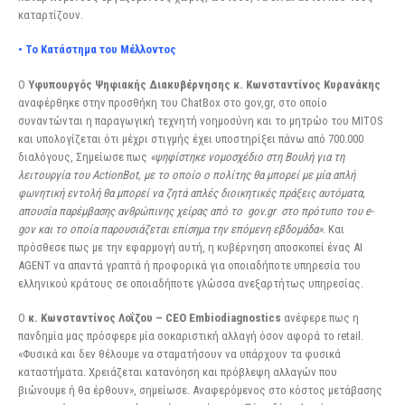
καταρτίζουν.
• Το Κατάστημα του Μέλλοντος
Ο
Υφυπουργός Ψηφιακής Διακυβέρνησης κ. Κωνσταντίνος Κυρανάκης
αναφέρθηκε στην προσθήκη του ChatBox στο gov,gr, στο οποίο
συναντώνται η παραγωγική τεχνητή νοημοσύνη και το μητρώο του MITOS
και υπολογίζεται ότι μέχρι στιγμής έχει υποστηρίξει πάνω από 700.000
διαλόγους, Σημείωσε πως
«ψηφίστηκε νομοσχέδιο στη Βουλή για τη
λειτουργία του ActionBot, με το οποίο ο πολίτης θα μπορεί με μία απλή
φωνητική εντολή θα μπορεί να ζητά απλές διοικητικές πράξεις αυτόματα,
απουσία παρέμβασης ανθρώπινης χείρας από το gov.gr στο πρότυπο του e-
gov και το οποία παρουσιάζεται επίσημα την επόμενη
εβδομάδα»
. Και
πρόσθεσε πως με την εφαρμογή αυτή, η κυβέρνηση αποσκοπεί ένας ΑΙ
ΑGENT να απαντά γραπτά ή προφορικά για οποιαδήποτε υπηρεσία του
ελληνικού κράτους σε οποιαδήποτε γλώσσα ανεξαρτήτως υπηρεσίας.
Ο
κ. Κωνσταντίνος Λοΐζου – CEO Embiodiagnostics
ανέφερε πως η
πανδημία μας πρόσφερε μία σοκαριστική αλλαγή όσον αφορά το retail.
«Φυσικά και δεν θέλουμε να σταματήσουν να υπάρχουν τα φυσικά
καταστήματα. Χρειάζεται κατανόηση και πρόβλεψη αλλαγών που
βιώνουμε ή θα έρθουν», σημείωσε. Αναφερόμενος στο κόστος μετάβασης