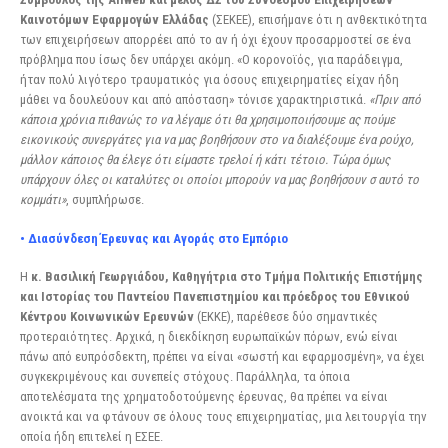
Καινοτόμων Εφαρμογών Ελλάδας
(ΣΕΚΕΕ), επισήμανε ότι η ανθεκτικότητα
των επιχειρήσεων απορρέει από το αν ή όχι έχουν προσαρμοστεί σε ένα
πρόβλημα που ίσως δεν υπάρχει ακόμη. «Ο κορονοϊός, για παράδειγμα,
ήταν πολύ λιγότερο τραυματικός για όσους επιχειρηματίες είχαν ήδη
μάθει να δουλεύουν και από απόσταση» τόνισε χαρακτηριστικά.
«Πριν από
κάποια χρόνια πιθανώς το να λέγαμε ότι θα χρησιμοποιήσουμε ας πούμε
εικονικούς συνεργάτες για να μας βοηθήσουν στο να διαλέξουμε ένα ρούχο,
μάλλον κάποιος θα έλεγε ότι είμαστε τρελοί ή κάτι τέτοιο. Τώρα όμως
υπάρχουν όλες οι καταλύτες οι οποίοι μπορούν να μας βοηθήσουν σ αυτό το
κομμάτι»
, συμπλήρωσε.
• Διασύνδεση Έρευνας και Αγοράς στο Εμπόριο
H
κ. Βασιλική Γεωργιάδου, Καθηγήτρια στο Τμήμα Πολιτικής Επιστήμης
και Ιστορίας του
Παντείου Πανεπιστημίου και πρόεδρος του Εθνικού
Κέντρου Κοινωνικών Ερευνών
(ΕΚΚΕ), παρέθεσε δύο σημαντικές
προτεραιότητες. Αρχικά, η διεκδίκηση ευρωπαϊκών πόρων, ενώ είναι
πάνω από ευπρόσδεκτη, πρέπει να είναι «σωστή και εφαρμοσμένη», να έχει
συγκεκριμένους και συνεπείς στόχους. Παράλληλα, τα όποια
αποτελέσματα της χρηματοδοτούμενης έρευνας, θα πρέπει να είναι
ανοικτά και να φτάνουν σε όλους τους επιχειρηματίας, μια λειτουργία την
οποία ήδη επιτελεί η ΕΣΕΕ.