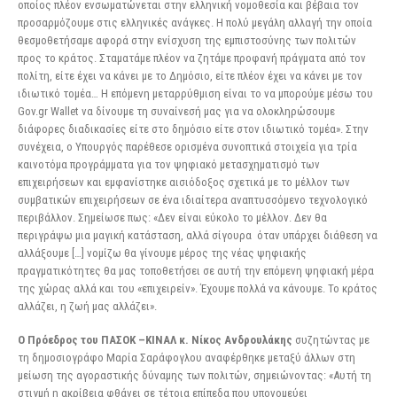
οποίος πλέον ενσωματώνεται στην ελληνική νομοθεσία και βέβαια τον
προσαρμόζουμε στις ελληνικές ανάγκες. Η πολύ μεγάλη αλλαγή την οποία
θεσμοθετήσαμε αφορά στην ενίσχυση της εμπιστοσύνης των πολιτών
προς το κράτος. Σταματάμε πλέον να ζητάμε προφανή πράγματα από τον
πολίτη, είτε έχει να κάνει με το Δημόσιο, είτε πλέον έχει να κάνει με τον
ιδιωτικό τομέα… Η επόμενη μεταρρύθμιση είναι το να μπορούμε μέσω του
Gov.gr Wallet να δίνουμε τη συναίνεσή μας για να ολοκληρώσουμε
διάφορες διαδικασίες είτε στο δημόσιο είτε στον ιδιωτικό τομέα». Στην
συνέχεια, ο Υπουργός παρέθεσε ορισμένα συνοπτικά στοιχεία για τρία
καινοτόμα προγράμματα για τον ψηφιακό μετασχηματισμό των
επιχειρήσεων και εμφανίστηκε αισιόδοξος σχετικά με το μέλλον των
συμβατικών επιχειρήσεων σε ένα ιδιαίτερα αναπτυσσόμενο τεχνολογικό
περιβάλλον. Σημείωσε πως: «Δεν είναι εύκολο το μέλλον. Δεν θα
περιγράψω μια μαγική κατάσταση, αλλά σίγουρα όταν υπάρχει διάθεση να
αλλάξουμε […] νομίζω θα γίνουμε μέρος της νέας ψηφιακής
πραγματικότητες θα μας τοποθετήσει σε αυτή την επόμενη ψηφιακή μέρα
της χώρας αλλά και του «επιχειρείν». Έχουμε πολλά να κάνουμε. Το κράτος
αλλάζει, η ζωή μας αλλάζει».
Ο Πρόεδρος του ΠΑΣΟΚ –ΚΙΝΑΛ κ. Νίκος Ανδρουλάκης
συζητώντας με
τη δημοσιογράφο Μαρία Σαράφογλου αναφέρθηκε μεταξύ άλλων στη
μείωση της αγοραστικής δύναμης των πολιτών, σημειώνοντας: «Αυτή τη
στιγμή η ακρίβεια φθάνει σε τέτοια επίπεδα που υπονομεύει