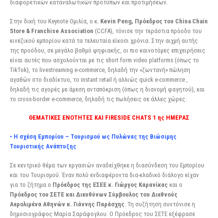
διαφορετικών καταναλωτικών προτύπων και προτιμήσεων.
Στην δική του Keynote Ομιλία, ο κ.
Kevin Peng, Πρόεδρος του China Chain
Store & Franchise
Association
(CCFA), τόνισε την τεράστια πρόοδο του
κινεζικού εμπορίου κατά τα τελευταία είκοσι χρόνια. Στην αιχμή αυτής
της προόδου, σε μεγάλο βαθμό ψηφιακής, οι πιο καινοτόμες επιχειρήσεις
είναι αυτές που ασχολούνται με τις short form video platforms (όπως το
TikTok), το livestreaming e-commerce, δηλαδή την «ζωντανή» πώληση
αγαθών στο διαδίκτυο, το instant retail ή αλλιώς quick e-commerce ,
δηλαδή τις αγορές με άμεση ανταπόκριση (όπως η διανομή φαγητού), και
το cross-border e-commerce, δηλαδή τις πωλήσεις σε άλλες χώρες.
ΘΕΜΑΤΙΚΕΣ ΕΝΟΤΗΤΕΣ ΚΑΙ FIRESIDE CHATS 1 ης ΗΜΕΡΑΣ
• Η σχέση Εμπορίου – Τουρισμού ως Πυλώνας της Βιώσιμης
Τουριστικής Ανάπτυξης
Σε κεντρικό θέμα των εργασιών αναδείχθηκε η διασύνδεση του Εμπορίου
και του Τουρισμού. Έναν πολύ ενδιαφέροντα δια-κλαδικό διάλογο είχαν
για το ζήτημα ο
Πρόεδρος της ΕΣΕΕ κ. Γιώργος Καρανίκας
και ο
Πρόεδρος του ΣΕΤΕ και Διευθύνων Σύμβουλος του Διεθνούς
Αερολιμένα Αθηνών κ. Γιάννης Παράσχης
. Τη συζήτηση συντόνισε η
δημοσιογράφος Μαρία Σαράφογλου. Ο Πρόεδρος του ΣΕΤΕ εξέφρασε