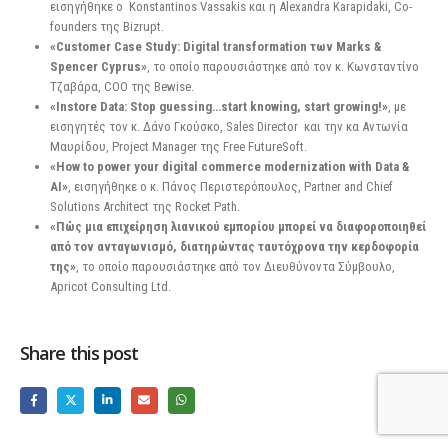
εισηγήθηκε ο Konstantinos Vassakis και η Alexandra Karapidaki, Co-
founders της Bizrupt.
«Customer Case Study: Digital transformation των Marks &
Spencer Cyprus»
, το οποίο παρουσιάστηκε από τον κ. Κωνσταντίνο
Τζαβάρα, COO της Bewise.
«Instore Data: Stop guessing…start knowing, start growing!»
, με
εισηγητές τον κ. Δάνο Γκούσκο, Sales Director και την κα Αντωνία
Μαυρίδου, Project Manager της Free FutureSoft.
«How to power your digital commerce modernization with Data &
AI»
, εισηγήθηκε ο κ. Πάνος Περιστερόπουλος, Partner and Chief
Solutions Architect της Rocket Path.
«Πώς μια επιχείρηση λιανικού εμπορίου μπορεί να διαφοροποιηθεί
από τον ανταγωνισμό, διατηρώντας ταυτόχρονα την κερδοφορία
της»
, το οποίο παρουσιάστηκε από τον Διευθύνοντα Σύμβουλο,
Apricot Consulting Ltd.
Share this post