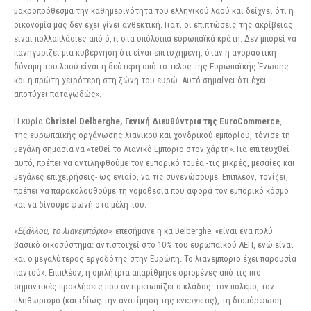
μακροπρόθεσμα την καθημερινότητα του ελληνικού λαού και δείχνει ότι η
οικονομία μας δεν έχει γίνει ανθεκτική. Γιατί οι επιπτώσεις της ακρίβειας
είναι πολλαπλάσιες από ό,τι στα υπόλοιπα ευρωπαϊκά κράτη. Δεν μπορεί να
πανηγυρίζει μια κυβέρνηση ότι είναι επιτυχημένη, όταν η αγοραστική
δύναμη του λαού είναι η δεύτερη από το τέλος της Ευρωπαϊκής Ένωσης
και η πρώτη χειρότερη στη ζώνη του ευρώ. Αυτό σημαίνει ότι έχει
αποτύχει παταγωδώς».
Η κυρία
Christel Delberghe, Γενική Διευθύντρια της EuroCommerce
,
της ευρωπαϊκής οργάνωσης λιανικού και χονδρικού εμπορίου, τόνισε τη
μεγάλη σημασία να «τεθεί το Λιανικό Εμπόριο στον χάρτη». Για επιτευχθεί
αυτό, πρέπει να αντιληφθούμε τον εμπορικό τομέα -τις μικρές, μεσαίες και
μεγάλες επιχειρήσεις- ως ενιαίο, να τις συνενώσουμε. Επιπλέον, τονίζει,
πρέπει να παρακολουθούμε τη νομοθεσία που αφορά τον εμπορικό κόσμο
και να δίνουμε φωνή στα μέλη του.
«Εξάλλου, το λιανεμπόριο»
, επεσήμανε η κα Delberghe, «είναι ένα πολύ
βασικό οικοσύστημα: αντιστοιχεί στο 10% του ευρωπαϊκού ΑΕΠ, ενώ είναι
και ο μεγαλύτερος εργοδότης στην Ευρώπη. Το λιανεμπόριο έχει παρουσία
παντού». Επιπλέον, η ομιλήτρια απαρίθμησε ορισμένες από τις πιο
σημαντικές προκλήσεις που αντιμετωπίζει ο κλάδος: τον πόλεμο, τον
πληθωρισμό (και ιδίως την ανατίμηση της ενέργειας), τη διαμόρφωση