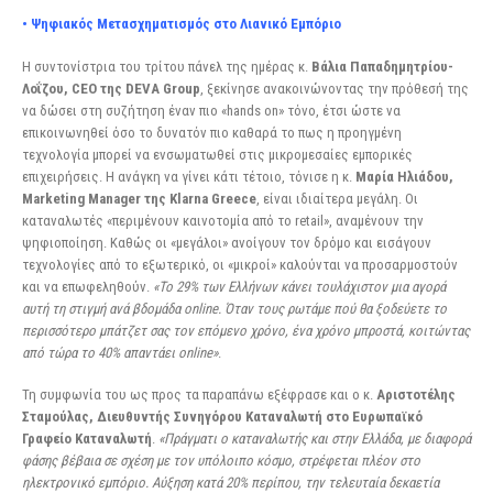
• Ψηφιακός Μετασχηματισμός στο Λιανικό Εμπόριο
Η συντονίστρια του τρίτου πάνελ της ημέρας κ.
Βάλια Παπαδημητρίου-
Λοΐζου, CEO της DEVA
Group
, ξεκίνησε ανακοινώνοντας την πρόθεσή της
να δώσει στη συζήτηση έναν πιο «hands on» τόνο, έτσι ώστε να
επικοινωνηθεί όσο το δυνατόν πιο καθαρά το πως η προηγμένη
τεχνολογία μπορεί να ενσωματωθεί στις μικρομεσαίες εμπορικές
επιχειρήσεις. Η ανάγκη να γίνει κάτι τέτοιο, τόνισε η κ.
Μαρία Ηλιάδου,
Marketing Manager της Klarna Greece
, είναι ιδιαίτερα μεγάλη. Οι
καταναλωτές «περιμένουν καινοτομία από το retail», αναμένουν την
ψηφιοποίηση. Καθώς οι «μεγάλοι» ανοίγουν τον δρόμο και εισάγουν
τεχνολογίες από το εξωτερικό, οι «μικροί» καλούνται να προσαρμοστούν
και να επωφεληθούν.
«Το 29% των Ελλήνων κάνει τουλάχιστον μια αγορά
αυτή τη στιγμή ανά βδομάδα online. Όταν τους ρωτάμε πού θα ξοδεύετε το
περισσότερο μπάτζετ σας τον επόμενο χρόνο, ένα χρόνο μπροστά, κοιτώντας
από τώρα το 40% απαντάει online»
.
Τη συμφωνία του ως προς τα παραπάνω εξέφρασε και ο κ.
Αριστοτέλης
Σταμούλας, Διευθυντής
Συνηγόρου Καταναλωτή στο Ευρωπαϊκό
Γραφείο Καταναλωτή
.
«Πράγματι ο καταναλωτής και στην Ελλάδα, με διαφορά
φάσης βέβαια σε σχέση με τον υπόλοιπο κόσμο, στρέφεται πλέον στο
ηλεκτρονικό εμπόριο. Αύξηση κατά 20% περίπου, την τελευταία δεκαετία