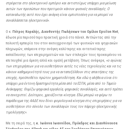
στρέφεται στο ηλεκτρονικό εμπόριο και αντιστοίχως υπάρχει μια μείωση
αυτών των προσώπων που προτιμούν κάνουν φυσικές συναλλαγές. Ο
καταναλωτής αυτό που έχει ανάγκη είναι εμπιστοσύνη για να μπορεί να
συναλλάσσεται ηλεκτρονικά»
.
Ο κ.
Πέτρος Κοραλής, Διευθυντής Πωλήσεων του Ομίλου Epsilon Net
,
έδωσε μία περισσότερο πρακτική χροιά στο πάνελ. Αντλώντας από την
πολυετή εμπειρία του στον εκσυγχρονισμό των φυσικών και ψηφιακών
πληρωμών, επέμεινε στην ανάγκη καλύτερης και εντατικότερης
εκπαίδευσης των επιχειρηματιών και των στελεχών τους προκειμένου να
επιτευχθεί μια άμεση αλλά και ομαλή μετάβαση. Όπως ανέφερε,
«ο αγώνας
των επιχειρήσεων για να υιοθετήσουν αυτές τις νέες τεχνολογίες και να τις
κάνουν καθημερινότητά τους για να ανταπεξέλθουν στις απαιτήσεις της
εποχής, προϋποθέτει πρώτον χρηματοδότηση. Και εδώ η αλήθεια είναι ότι
υπάρχει μια έντονη δραστηριότητα μέσα από τα ΕΣΠΑ, μέσα από το Ταμείο
Ανάκαμψης. Θυμίζω ψηφιακά εργαλεία, ψηφιακές συναλλαγές, και αυτό πρέπει
να συνεχιστεί. Δεύτερον, χρειάζονται κίνητρα. Εδώ μπορώ να φέρω το
παράδειγμα της ΑΑΔΕ που δίνει φορολογικά κίνητρα στις επιχειρήσεις για να
υιοθετήσουν στο σύνολο των συναλλαγών τους τον πάροχο ηλεκτρονικής
τιμολόγησης»
.
Με τη σειρά της, η
κ. Ιωάννα Ιωαννίδου, Πρόεδρος και Διευθύνουσα
Σύμβουλος της Allweb και
μέλος ΔΣ του Συνδέσμου Επιχειρήσεων