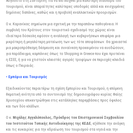
Αύγουστο στη Σαντορίνη. Για να επιτευχθεί μια καλύτερη διασπορά του
τουρισμού, είναι απαραίτητες καλύτερες υποδομές αλλά και ενισχυμένες
δημόσιες δαπάνες, καθώς και η προβολή εναλλακτικών προορισμών.
Ο κ. Καρανίκας σημείωσε μια σχετική με την παραπάνω παθογένεια. Η
συμβολή του Κράτους στον τουριστικό σχεδιασμό της χώρας είναι
ιδιαίτερα δύσκολη εφόσον η εναλλαγή των κυβερνήσεων επιφέρει μια
μικρότερη ή μεγαλύτερη ματαίωση των ως τότε αποφάσεων. Θα χρειαστεί
μια μακροπρόθεσμη δέσμευση και συναίνεση προκειμένου να ευοδώσουν,
για παράδειγμα, καμπάνιες όπως το Shopping in Greece που έχει προτείνει
η ΕΣΕΕ, ή για να χτιστούν κλειστές αγορές τροφίμων σε περιοχές-κλειδιά
όπως ο Πειραιάς.
• Εμπόριο και Τουρισμός
Εξειδικεύοντας περαιτέρω τη σχέση Εμπορίου και Τουρισμού, η επόμενη
θεματική ενότητα υπό το συντονισμό της δημοσιογράφου κυρίας Φαίης
Χρυσοχόου επικεντρώθηκε στις κατάλληλες παρεμβάσεις προς όφελος
και των δύο κλάδων.
Ο κ.
Μιχάλης Αγγελόπουλος, Πρόεδρος του Επιστημονικού Συμβουλίου
του Ινστιτούτου Τοπικής
Αυτοδιοίκησης της ΚΕΔΕ
, εξέθεσε την ανάγκη
και τις ευκαιρίες για την εδραίωση του τουρισμού στα νησιά και την