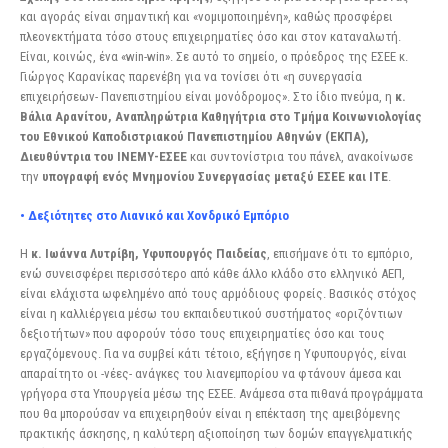
και αγοράς είναι σημαντική και «νομιμοποιημένη», καθώς προσφέρει
πλεονεκτήματα τόσο στους επιχειρηματίες όσο και στον καταναλωτή.
Είναι, κοινώς, ένα «win-win». Σε αυτό το σημείο, ο πρόεδρος της ΕΣΕΕ κ.
Γιώργος Καρανίκας παρενέβη για να τονίσει ότι «η συνεργασία
επιχειρήσεων- Πανεπιστημίου είναι μονόδρομος». Στο ίδιο πνεύμα, η
κ.
Βάλια Αρανίτου, Αναπληρώτρια Καθηγήτρια στο Τμήμα Κοινωνιολογίας
του Εθνικού Καποδιστριακού Πανεπιστημίου Αθηνών (ΕΚΠΑ),
Διευθύντρια του ΙΝΕΜΥ-ΕΣΕΕ
και συντονίστρια του πάνελ, ανακοίνωσε
την
υπογραφή ενός Μνημονίου Συνεργασίας μεταξύ ΕΣΕΕ και ΙΤΕ
.
• Δεξιότητες στο Λιανικό και Χονδρικό Εμπόριο
Η
κ. Ιωάννα Λυτρίβη, Υφυπουργός Παιδείας
, επισήμανε ότι το εμπόριο,
ενώ συνεισφέρει περισσότερο από κάθε άλλο κλάδο στο ελληνικό ΑΕΠ,
είναι ελάχιστα ωφελημένο από τους αρμόδιους φορείς. Βασικός στόχος
είναι η καλλιέργεια μέσω του εκπαιδευτικού συστήματος «οριζόντιων
δεξιοτήτων» που αφορούν τόσο τους επιχειρηματίες όσο και τους
εργαζόμενους. Για να συμβεί κάτι τέτοιο, εξήγησε η Υφυπουργός, είναι
απαραίτητο οι -νέες- ανάγκες του λιανεμπορίου να φτάνουν άμεσα και
γρήγορα στα Υπουργεία μέσω της ΕΣΕΕ. Ανάμεσα στα πιθανά προγράμματα
που θα μπορούσαν να επιχειρηθούν είναι η επέκταση της αμειβόμενης
πρακτικής άσκησης, η καλύτερη αξιοποίηση των δομών επαγγελματικής