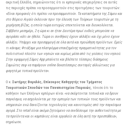
ακριτική Ελλάδα, σημειώνοντας ότι οι εμπορικές επιχειρήσεις σε αυτές
τις περιοχές πρέπει να προσαρμοστούν στις προτιμήσεις των τουριστών:
«Είναι προφανές ότι πρέπει να προσαρμοστούν. Τα καταστήματα της Σάμου και
στο Βόρειο Αιγαίο έκλειναν πριν την έλευση των Τούρκων τουριστών με τη
χορήγηση βίζας, η οποία τώρα ευτυχώς επεκτείνεται και διευκολύνεται.
Σάββατο μεσημέρι, 2 η ώρα κι αν ήταν Δευτέρα πρωί ουδείς μπορούσε να
αγοράσει κάτι αν ήθελε. Τώρα οι συνθήκες έχουν αλλάξει και όχι μόνο έχουν
αλλάξει. Υπάρχει και προσαρμογή σε όλα αυτά και προώθηση προϊόντων. Εμείς
τι κάναμε; Φτιάξαμε μια πλατφόρμα επαυξημένης πραγματικότητας για τον
πολιτιστικό πλούτο των νησιών και κυρίως μέσα από τις γεύσεις του νησιού.
Στην εφαρμογή Σάμος App μπαίνετε και βλέπετε τέσσερις διάσημους
Σαμιώτες σεφ να παράγουν online δεκατέσσερις συνταγές αλλιώτικες για
φαγητά με τοπικά προϊόντα».
Ο κ.
Σωτήρης Βαρελάς, Επίκουρος Καθηγητής του Τμήματος
Τουριστικών Σπουδών του
Πανεπιστημίου Πειραιώς
, τόνισε ότι το
καθήκον των Ελλήνων εμπόρων είναι
«να σκέφτονται τοπικά και να δρουν
παγκόσμια, να ασχολούνται με την εμπορία των τοπικών τους προϊόντων και
υπηρεσιών ενώ δανείζονται τεχνολογίες και καινοτομίες από την παγκόσμια
αγορά. Στο retail είναι ακόμα ζητούμενο να συνδέσουμε την αυθεντικότητα με
τα προϊόντα και οι καμπάνιες είναι εργαλείο σε όλη αυτή την προσπάθεια»
,
σημείωσε.