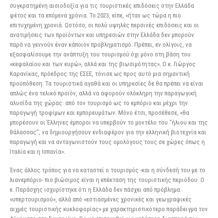
συγκρατημένη αισιοδοξία για τις τουριστικές επιδόσεις στην Ελλάδα
φέτος και τα επόμενα χρόνια. Το 2023, είπε, «ήταν ως τώρα η πιο
επιτυχημένη χρονιά. Ωστόσο, οι πολύ υψηλές περσινές επιδόσεις και οι
ανατιμήσεις των προϊόντων και υπηρεσιών στην Ελλάδα δεν μπορούν
παρά να γεννούν έναν κάποιον προβληματισμό. Πρέπει, εν ολίγοις, να
εξασφαλίσουμε την ανάπτυξη του τουρισμού όχι μόνο στη βάση του
«κεφαλαίου και των ευρώ», αλλά και της βιωσιμότητας». Ο κ. Γιώργος
Καρανίκας, πρόεδρος της ΕΣΕΕ, τόνισε ως προς αυτό μια σημαντική
προϋπόθεση: Τα τουριστικά αγαθά και οι υπηρεσίες δε θα πρέπει να είναι
απλώς ένα τελικό προϊόν, αλλά να αφορούν ολόκληρη την παραγωγική
αλυσίδα της χώρας: από τον τουρισμό ως το εμπόριο και μέχρι την
παραγωγή τροφίμων και εμπορευμάτων. Μόνο έτσι, προσέθεσε, «θα
μπορέσουν οι Έλληνες έμποροι να υπερβούν το μοντέλο του “ήλιου και της
θάλασσας”, να δημιουργήσουν ενδιαφέρον για την ελληνική βιοτεχνία και
παραγωγή και να ανταγωνιστούν τους ομολόγους τους σε χώρες όπως η
Ιταλία και η Ισπανία».
Ένας άλλος τρόπος για να καταστεί ο τουρισμός -και η σύνδεσή του με το
λιανεμπόριο- πιο βιώσιμος είναι η επέκταση της τουριστικής περιόδου. Ο
κ. Παράσχης ισχυρίστηκε ότι η Ελλάδα δεν πάσχει από πρόβλημα
«υπερτουρισμού», αλλά από «εστιασμένες χρονικές και γεωγραφικές
αιχμές τουριστικής κυκλοφορίας» με χαρακτηριστικότερο παράδειγμα τον