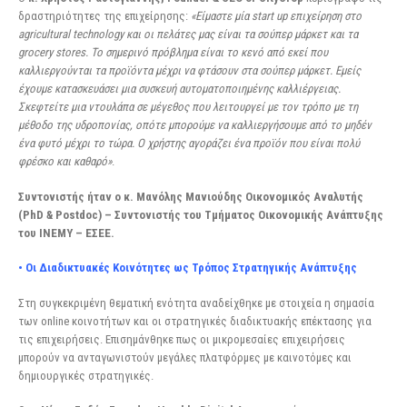
δραστηριότητες της επιχείρησης:
«Είμαστε μία start up επιχείρηση στο
agricultural technology και οι πελάτες μας είναι τα σούπερ μάρκετ και τα
grocery stores. Το σημερινό πρόβλημα είναι το κενό από εκεί που
καλλιεργούνται τα προϊόντα μέχρι να φτάσουν στα σούπερ μάρκετ. Εμείς
έχουμε κατασκευάσει μια συσκευή αυτοματοποιημένης καλλιέργειας.
Σκεφτείτε μια ντουλάπα σε μέγεθος που λειτουργεί με τον τρόπο με τη
μέθοδο της υδροπονίας, οπότε μπορούμε να καλλιεργήσουμε από το μηδέν
ένα φυτό μέχρι το τώρα. Ο χρήστης αγοράζει ένα προϊόν που είναι πολύ
φρέσκο και καθαρό»
.
Συντονιστής ήταν ο κ. Μανόλης Μανιούδης Οικονομικός Αναλυτής
(PhD & Postdoc) – Συντονιστής του Τμήματος Οικονομικής Ανάπτυξης
του ΙΝΕΜΥ – ΕΣΕΕ.
• Οι Διαδικτυακές Κοινότητες ως Τρόπος Στρατηγικής Ανάπτυξης
Στη συγκεκριμένη θεματική ενότητα αναδείχθηκε με στοιχεία η σημασία
των online κοινοτήτων και οι στρατηγικές διαδικτυακής επέκτασης για
τις επιχειρήσεις. Επισημάνθηκε πως οι μικρομεσαίες επιχειρήσεις
μπορούν να ανταγωνιστούν μεγάλες πλατφόρμες με καινοτόμες και
δημιουργικές στρατηγικές.