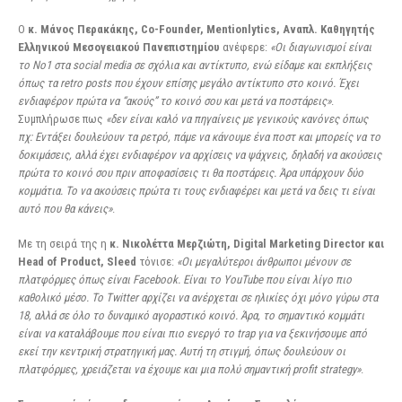
Ο
κ. Μάνος Περακάκης, Co-Founder, Mentionlytics, Αναπλ. Καθηγητής
Ελληνικού Μεσογειακού
Πανεπιστημίου
ανέφερε:
«Οι διαγωνισμοί είναι
το Νο1 στα social media σε σχόλια και αντίκτυπο, ενώ είδαμε και εκπλήξεις
όπως τα retro posts που έχουν επίσης μεγάλο αντίκτυπο στο κοινό. Έχει
ενδιαφέρον πρώτα να “ακούς” το κοινό σου και μετά να ποστάρεις»
.
Συμπλήρωσε πως
«δεν είναι καλό να πηγαίνεις με γενικούς κανόνες όπως
πχ: Εντάξει δουλεύουν τα ρετρό, πάμε να κάνουμε ένα ποστ και μπορείς να το
δοκιμάσεις, αλλά έχει ενδιαφέρον να αρχίσεις να ψάχνεις, δηλαδή να ακούσεις
πρώτα το κοινό σου πριν αποφασίσεις τι θα ποστάρεις. Άρα υπάρχουν δύο
κομμάτια. Το να ακούσεις πρώτα τι τους ενδιαφέρει και μετά να δεις τι είναι
αυτό που θα κάνεις»
.
Με τη σειρά της η
κ. Νικολέττα Μερζιώτη, Digital Marketing Director και
Head of Product, Sleed
τόνισε:
«Οι μεγαλύτεροι άνθρωποι μένουν σε
πλατφόρμες όπως είναι Facebook. Είναι το YouTube που είναι λίγο πιο
καθολικό μέσο. Το Twitter αρχίζει να ανέρχεται σε ηλικίες όχι μόνο γύρω στα
18, αλλά σε όλο το δυναμικό αγοραστικό κοινό. Άρα, το σημαντικό κομμάτι
είναι να καταλάβουμε που είναι πιο ενεργό το trap για να ξεκινήσουμε από
εκεί την κεντρική στρατηγική μας. Αυτή τη στιγμή, όπως δουλεύουν οι
πλατφόρμες, χρειάζεται να έχουμε και μια πολύ σημαντική profit strategy»
.