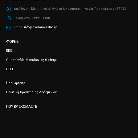
Διεύθυνση:
Μακεδονικού Αγώνα & Καραΐσκάκη γωνία, Παλαιόκαστρο,57013
Τηλέφωνο:
6999501100
Email:
info@esoraiokastro.gr
ΦΟΡΕΊΣ
ΕΕΘ
Ομοσπονδία Μακεδονίας Θράκης
ΕΣΕΕ
Όροι Χρήσης
Πολιτική Προστασίας Δεδομένων
ΠΟΥ ΒΡΙΣΚΌΜΑΣΤΕ