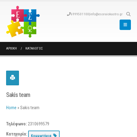
6999501100
|
info@esoraiokastro.gr
ΑΡΧΙΚΉ
ΚΑΤΆΛΟΓΟΣ
Sakis team
Home
»
Sakis team
Τηλέφωνο:
2310699579
Κατηγορία:
Κομμωτήρια