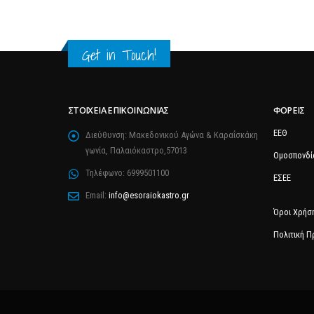
Get in Touch!
ΣΤΟΙΧΕΊΑ ΕΠΙΚΟΙΝΩΝΊΑΣ
ΦΟΡΕΊΣ
ΕΕΘ
Διεύθυνση:
Μακεδονικού Αγώνα & Καραΐσκάκη
γωνία, Παλαιόκαστρο,57013
Ομοσπονδί
Τηλέφωνο:
6999501100
ΕΣΕΕ
Email:
info@esoraiokastro.gr
Όροι Χρήσ
Πολιτική 