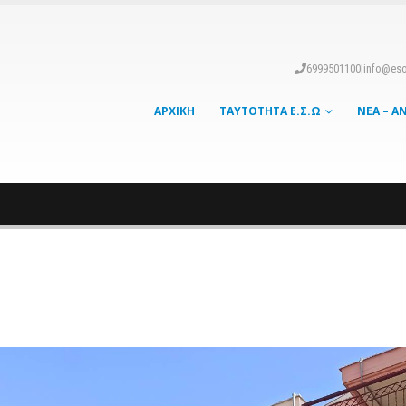
6999501100
|
info@eso
ΑΡΧΙΚΉ
ΤΑΥΤΌΤΗΤΑ Ε.Σ.Ω
ΝΈΑ – Α