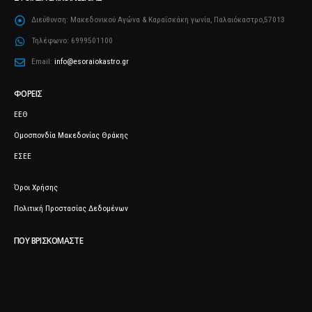
Διεύθυνση:
Μακεδονικού Αγώνα & Καραΐσκάκη γωνία, Παλαιόκαστρο,57013
Τηλέφωνο:
6999501100
Email:
info@esoraiokastro.gr
ΦΟΡΕΊΣ
ΕΕΘ
Ομοσπονδία Μακεδονίας Θράκης
ΕΣΕΕ
Όροι Χρήσης
Πολιτική Προστασίας Δεδομένων
ΠΟΥ ΒΡΙΣΚΌΜΑΣΤΕ