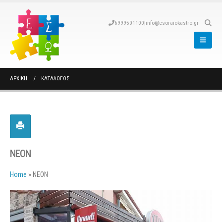
6999501100
|
info@esoraiokastro.gr
ΑΡΧΙΚΉ
ΚΑΤΆΛΟΓΟΣ
ΝΕΟΝ
Home
»
ΝΕΟΝ