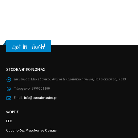
Get in Touch!
ΣΤΟΙΧΕΊΑ ΕΠΙΚΟΙΝΩΝΊΑΣ
Διεύθυνση:
Μακεδονικού Αγώνα & Καραΐσκάκη γωνία, Παλαιόκαστρο,57013
Τηλέφωνο:
6999501100
Email:
info@esoraiokastro.gr
ΦΟΡΕΊΣ
ΕΕΘ
Ομοσπονδία Μακεδονίας Θράκης