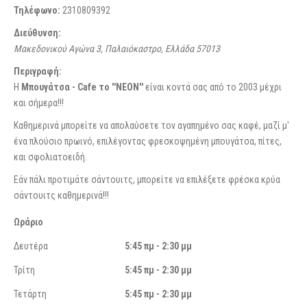
Τηλέφωνο:
2310809392
Διεύθυνση:
Μακεδονικού Αγώνα 3, Παλαιόκαστρο, Ελλάδα
57013
Περιγραφή:
Η
Μπουγάτσα - Cafe το ''ΝΕΟΝ''
είναι κοντά σας από το 2003 μέχρι
και σήμερα!!!
Καθημερινά μπορείτε να απολαύσετε τον αγαπημένο σας καφέ, μαζί μ'
ένα πλούσιο πρωινό, επιλέγοντας φρεσκοψημένη μπουγάτσα, πίτες,
και σφολιατοειδή.
Εάν πάλι προτιμάτε σάντουιτς, μπορείτε να επιλέξετε φρέσκα κρύα
σάντουιτς καθημερινά!!!
Ωράριο
Δευτέρα
5:45 πμ - 2:30 μμ
Τρίτη
5:45 πμ - 2:30 μμ
Τετάρτη
5:45 πμ - 2:30 μμ